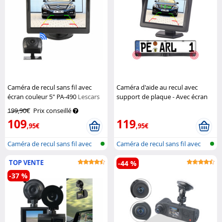
Caméra de recul sans fil avec
Caméra d'aide au recul avec
écran couleur 5" PA-490
Lescars
support de plaque - Avec écran
sans fil
Lescars
199,90€
Prix conseillé
109
119
,95€
,95€
Caméra de recul sans fil avec
Caméra de recul sans fil avec
monit...
monit...
TOP VENTE
-44 %
-37 %