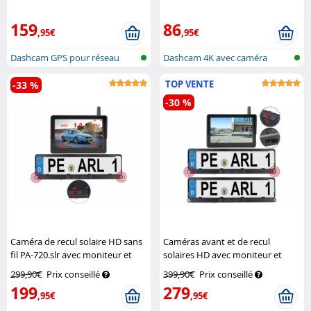
caméra de recul
Navgear
Full HD MDV-5100.dual
Lescars
159
86
,95€
,95€
Dashcam GPS pour réseau
Dashcam 4K avec caméra
sans fil av...
arrière, cap...
TOP VENTE
-33 %
-30 %
Caméra de recul solaire HD sans
Caméras avant et de recul
fil PA-720.slr avec moniteur et
solaires HD avec moniteur et
avertisseur
Lescars
avertisseur PA-750
Lescars
299,90€
Prix conseillé
399,90€
Prix conseillé
199
279
,95€
,95€