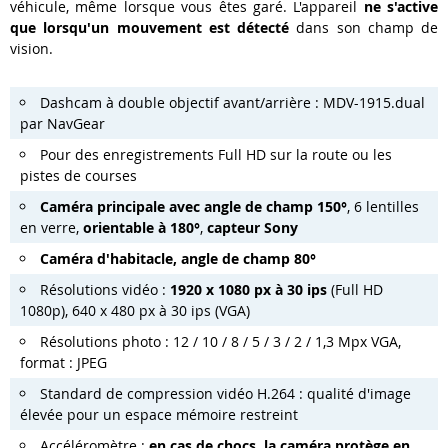
véhicule, même lorsque vous êtes garé. L'appareil
ne s'active
que lorsqu'un mouvement est détecté
dans son champ de
vision.
Dashcam à double objectif avant/arrière : MDV-1915.dual
par NavGear
Pour des enregistrements Full HD sur la route ou les
pistes de courses
Caméra principale avec angle de champ 150°
, 6 lentilles
en verre,
orientable à 180°
,
capteur Sony
Caméra d'habitacle, angle de champ 80°
Résolutions vidéo :
1920 x 1080 px à 30 ips
(Full HD
1080p), 640 x 480 px à 30 ips (VGA)
Résolutions photo : 12 / 10 / 8 / 5 / 3 / 2 / 1,3 Mpx VGA,
format : JPEG
Standard de compression vidéo H.264 : qualité d'image
élevée pour un espace mémoire restreint
Accéléromètre :
en cas de chocs, la caméra protège en