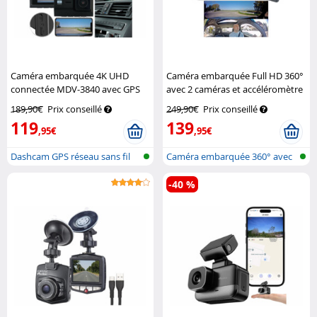
Caméra embarquée 4K UHD
Caméra embarquée Full HD 360°
connectée MDV-3840 avec GPS
avec 2 caméras et accéléromètre
et capteur Sony
Navgear
MDV-5500.dual
Navgear
189,90€
Prix conseillé
249,90€
Prix conseillé
119
139
,95€
,95€
Dashcam GPS réseau sans fil
Caméra embarquée 360° avec
(Ultra...
2 object...
-40 %