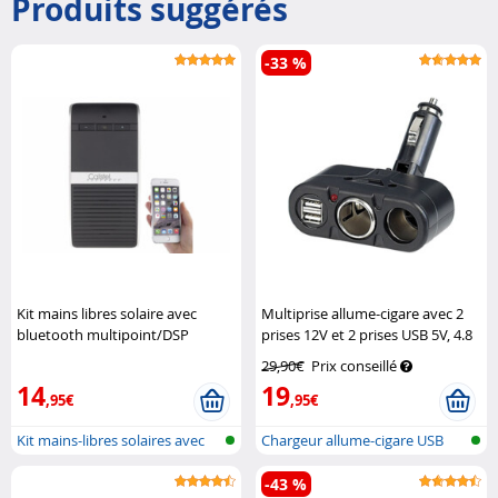
Produits suggérés
-33 %
Kit mains libres solaire avec
Multiprise allume-cigare avec 2
bluetooth multipoint/DSP
prises 12V et 2 prises USB 5V, 4.8
Callstel
A
Revolt
29,90€
Prix conseillé
14
19
,95€
,95€
Kit mains-libres solaires avec
Chargeur allume-cigare USB
blue...
avec pri...
-43 %