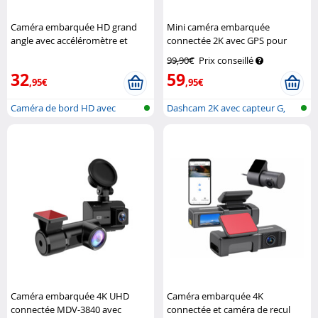
Caméra embarquée HD grand
Mini caméra embarquée
angle avec accéléromètre et
connectée 2K avec GPS pour
détection de mouvement
voiture MDV-5605
Navgear
99,90€
Prix conseillé
Navgear
32
59
,95€
,95€
Caméra de bord HD avec
Dashcam 2K avec capteur G,
accéléromètr...
antenne...
Caméra embarquée 4K UHD
Caméra embarquée 4K
connectée MDV-3840 avec
connectée et caméra de recul