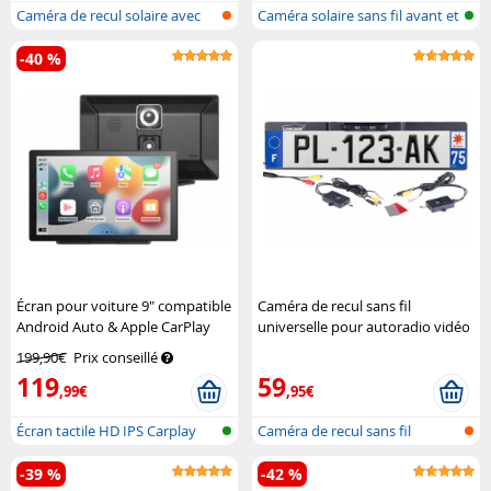
Caméra de recul solaire avec
Caméra solaire sans fil avant et
monite...
ar...
-40 %
Écran pour voiture 9" compatible
Caméra de recul sans fil
Android Auto & Apple CarPlay
universelle pour autoradio vidéo
avec caméra 2K CAS-5060
Lescars
Lescars
199,90€
Prix conseillé
119
59
,99€
,95€
Écran tactile HD IPS Carplay
Caméra de recul sans fil
sans f...
intégré da...
-39 %
-42 %