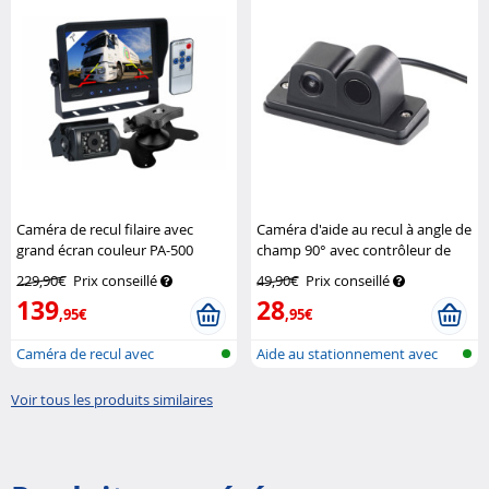
Caméra de recul filaire avec
Caméra d'aide au recul à angle de
grand écran couleur PA-500
champ 90° avec contrôleur de
Lescars
distance
Lescars
229,90€
Prix conseillé
49,90€
Prix conseillé
139
28
,95€
,95€
Caméra de recul avec
Aide au stationnement avec
moniteur
caméra d...
Voir tous les produits similaires