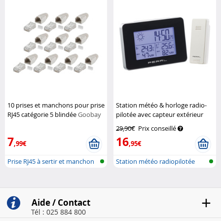
10 prises et manchons pour prise
Station météo & horloge radio-
RJ45 catégorie 5 blindée
Goobay
pilotée avec capteur extérieur
sans fil
Pearl
29,90€
Prix conseillé
7
16
,99€
,95€
Prise RJ45 à sertir et manchon
Station météo radiopilotée
pour...
avec cap...
Aide / Contact
Tél : 025 884 800