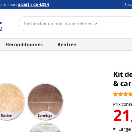
ais de port
à partir de 4,99 €
Sui
Reconditionnés
Rentrée
s
Kit d
& ca
Prix conse
21
Large