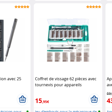
po.
ion avec 25
Coffret de vissage 62 pièces avec
Ap
tournevis pour appareils
av
électroniques AGT
69
15
4
,95€
écision pour ..
Jeu d'embouts pour la mécanique de
App