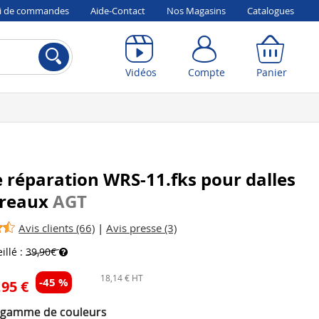
vi de commandes
Aide-Contact
Nos Magasins
Catalogues
Compte
Panier
Vidéos
Compte
Panier
e réparation WRS-11.fks pour dalles
rreaux
AGT
Avis clients (66)
|
Avis presse (3)
illé :
39,90€
18,14 € HT
-45 %
,95 €
 gamme de couleurs