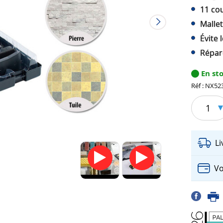
11 co
Malle
Évite
Répare
En st
Réf : NX52
1
L
Vo