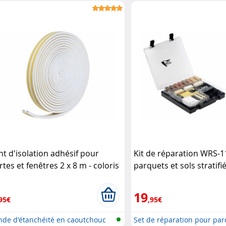
int d'isolation adhésif pour
Kit de réparation WRS-1
rtes et fenêtres 2 x 8 m - coloris
parquets et sols stratif
anc AGT
19
95€
,95€
nde d'étanchéité en caoutchouc
Set de réparation pour parq