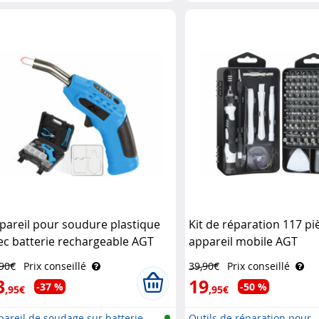
.
pareil pour soudure plastique
Kit de réparation 117 p
ec batterie rechargeable AGT
appareil mobile AGT
,90€
Prix conseillé
39,90€
Prix conseillé
3
19
-37 %
-50 %
,95€
,95€
areil de soudage sur batterie
Outils de réparation pour