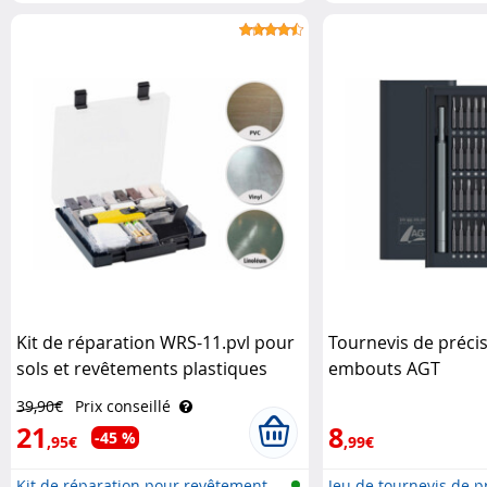
p..
Kit de réparation WRS-11.pvl pour
Tournevis de précis
sols et revêtements plastiques
embouts AGT
AGT
39,90€
Prix conseillé
21
8
-45 %
,95€
,99€
Kit de réparation pour revêtement
Jeu de tournevis de pr