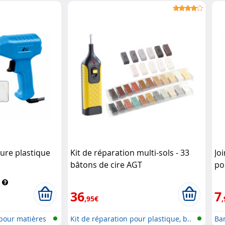
ure plastique
Kit de réparation multi-sols - 33
Jo
bâtons de cire AGT
po
bl
36
7
,95€
,
pour matières
Kit de réparation pour plastique, b..
Ba