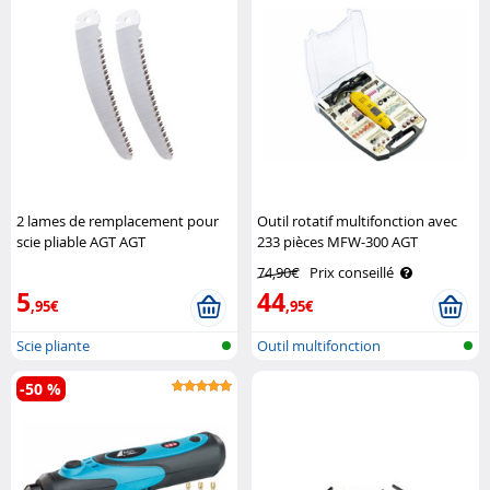
2 lames de remplacement pour
Outil rotatif multifonction avec
scie pliable AGT AGT
233 pièces MFW-300 AGT
74,90€
Prix conseillé
5
44
,95€
,95€
Scie pliante
Outil multifonction
-50 %