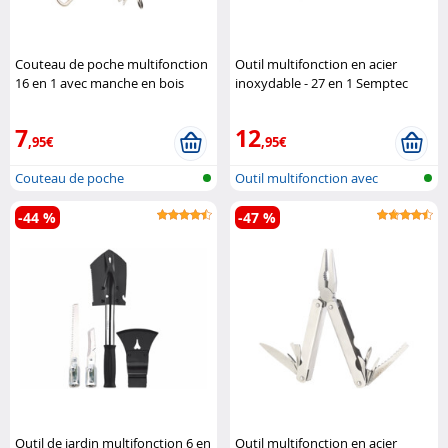
Couteau de poche multifonction
Outil multifonction en acier
16 en 1 avec manche en bois
inoxydable - 27 en 1 Semptec
Pearl
7
12
,95€
,95€
Couteau de poche
Outil multifonction avec
multifonction
tournevis
-44 %
-47 %
Outil de jardin multifonction 6 en
Outil multifonction en acier