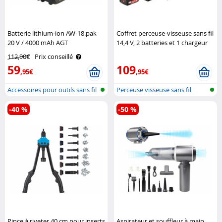
Batterie lithium-ion AW-18.pak
Coffret perceuse-visseuse sans fil
20 V / 4000 mAh AGT
14,4 V, 2 batteries et 1 chargeur
Professional
Metabo
112,90€
Prix conseillé
59
109
,95€
,95€
Accessoires pour outils sans fil
Perceuse visseuse sans fil
-40 %
-50 %
Pince à riveter 40 cm pour inserts
Aspirateur et souffleur à main