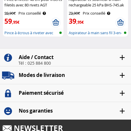
filetés avec 80 rivets AGT
rechargeable 25 kPa BHS-745.ak
Sichler Haushaltsgeräte
99,90€
Prix conseillé
79,90€
Prix conseillé
59
39
,95€
,95€
Pince à écrous à riveter avec
Aspirateur à main sans fil 3-en-
écrou..
1 p..
Aide / Contact
Tél : 025 884 800
Modes de livraison
Paiement sécurisé
Nos garanties
NEWSLETTER