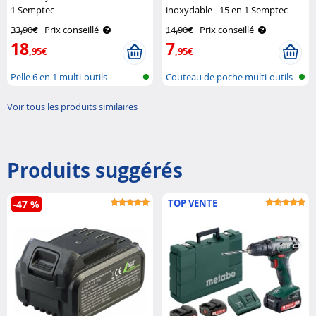
1 Semptec
inoxydable - 15 en 1 Semptec
33,90€
Prix conseillé
14,90€
Prix conseillé
18
7
,95€
,95€
Pelle 6 en 1 multi-outils
Couteau de poche multi-outils
Voir tous les produits similaires
Produits suggérés
TOP VENTE
-47 %