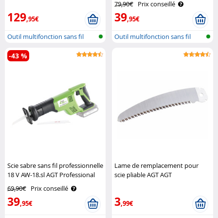
79,90€
Prix conseillé
129
39
,95€
,95€
Outil multifonction sans fil
Outil multifonction sans fil
-43 %
Scie sabre sans fil professionnelle
Lame de remplacement pour
18 V AW-18.sl AGT Professional
scie pliable AGT AGT
69,90€
Prix conseillé
39
3
,95€
,99€