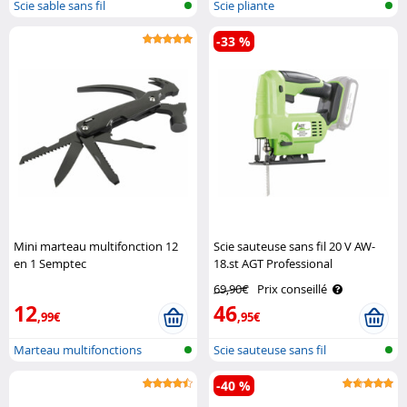
Scie sable sans fil
Scie pliante
-33 %
Mini marteau multifonction 12
Scie sauteuse sans fil 20 V AW-
en 1 Semptec
18.st AGT Professional
69,90€
Prix conseillé
12
46
,99€
,95€
Marteau multifonctions
Scie sauteuse sans fil
-40 %