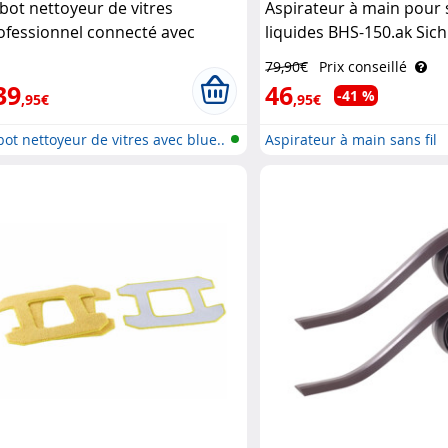
bot nettoyeur de vitres
Aspirateur à main pour 
ofessionnel connecté avec
liquides BHS-150.ak Sich
nction bluetooth PR-040 Sichler
Haushaltsgeräte
79,90€
Prix conseillé
ushaltsgeräte
39
46
-41 %
,95€
,95€
ot nettoyeur de vitres avec blue..
Aspirateur à main sans fil