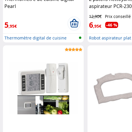
Pearl
aspirateur PCR-230
Haushaltsgeräte
12,90€
Prix conseillé
5
6
-46 %
,95€
,95€
Thermomètre digital de cuisine
Robot aspirateur plat a
pour..