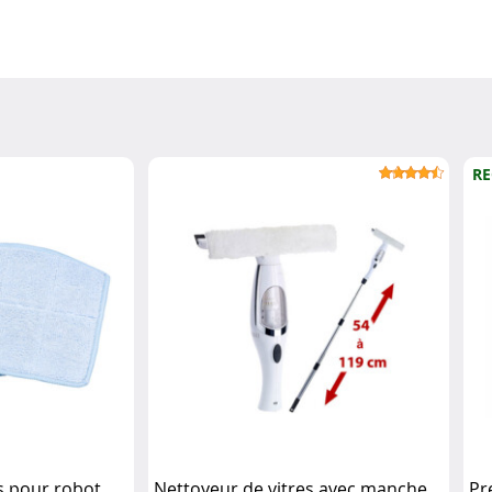
RE
s pour robot
Nettoyeur de vitres avec manche
Pr