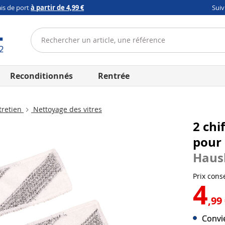
ais de port
à partir de 4,99 €
Sui
Reconditionnés
Rentrée
tretien
Nettoyage des vitres
2 chi
pour 
Haus
Prix conse
4
,99
Convi