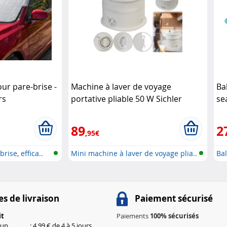
our pare-brise -
Machine à laver de voyage
Ba
rs
portative pliable 50 W Sichler
se
Haushaltsgeräte
89
2
,95€
rise, effica..
Mini machine à laver de voyage plia..
Bal
s de livraison
Paiement sécurisé
it
Paiements
100% sécurisés
kup
: 4,99 € de 4 à 5 jours