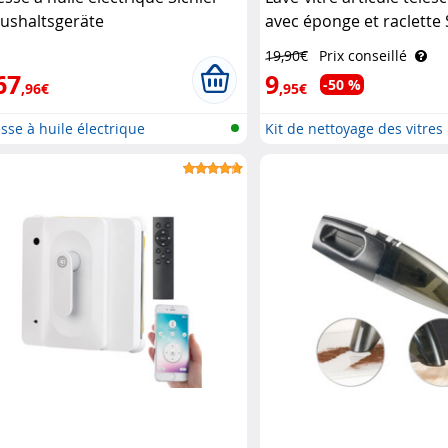
ushaltsgeräte
avec éponge et raclette 
Haushaltsgeräte
19,90€
Prix conseillé
67
9
-50 %
,96€
,95€
sse à huile électrique
Kit de nettoyage des vitres