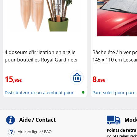
4 doseurs d'irrigation en argile
Bâche été / hiver p
pour bouteilles Royal Gardineer
145 x 110 cm Lesca
15
8
,95€
,99€
Distributeur d'eau à embout pour
Pare-soleil pour pare-b
bo..
Aide / Contact
Mode
Points de retra
Aide en ligne / FAQ
Points relais Pic