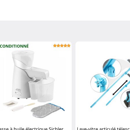
CONDITIONNÉ
esse à huile électrique Sichler
Lave-vitre articulé téle