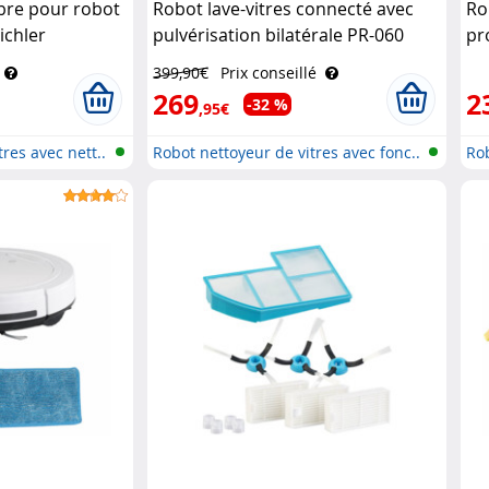
ibre pour robot
Robot lave-vitres connecté avec
Ro
ichler
pulvérisation bilatérale PR-060
pr
Sichler Exclusive
fo
399,90€
Prix conseillé
Ha
269
2
-32 %
,95€
res avec nett..
Robot nettoyeur de vitres avec fonc..
Rob