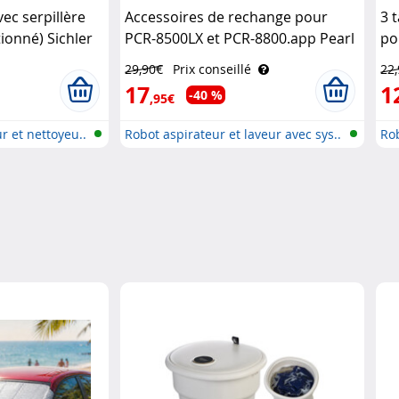
ec serpillère
Accessoires de rechange pour
3 
ionné) Sichler
PCR-8500LX et PCR-8800.app Pearl
po
04
29,90€
Prix conseillé
22
17
1
-40 %
,95€
r et nettoyeu..
Robot aspirateur et laveur avec sys..
Rob