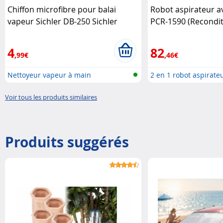
Chiffon microfibre pour balai
Robot aspirateur av
vapeur Sichler DB-250 Sichler
PCR-1590 (Recondit
Haushaltsgeräte
Haushaltsgeräte
4
82
,99€
,46€
Nettoyeur vapeur à main
2 en 1 robot aspirateu
Voir tous les produits similaires
Produits suggérés