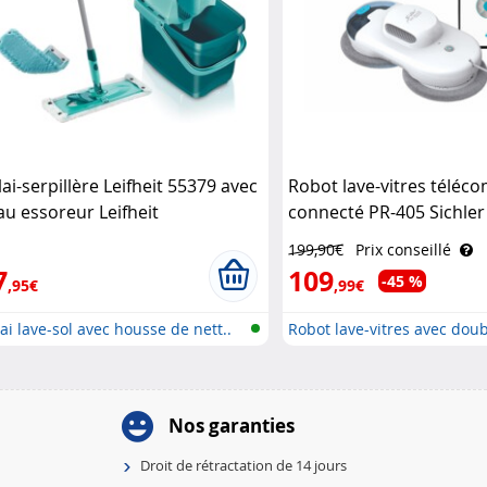
lai-serpillère Leifheit 55379 avec
Robot lave-vitres télé
au essoreur Leifheit
connecté PR-405 Sichler
Haushaltsgeräte
199,90€
Prix conseillé
7
109
-45 %
,95€
,99€
ai lave-sol avec housse de nett..
Robot lave-vitres avec doub
Nos garanties
Droit de rétractation de 14 jours