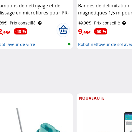
tampons de nettoyage et de
Bandes de délimitation
lissage en microfibres pour PR-
magnétiques 1,5 m pour
1 V3 Sichler Haushaltsgeräte
nettoyeur PCR-2000 Sich
,90€
Prix conseillé
19,90€
Prix conseillé
Haushaltsgeräte
2
9
-43 %
-50 %
,95€
,95€
ot laveur de vitre
Robot nettoyeur de sol avec
NOUVEAUTÉ