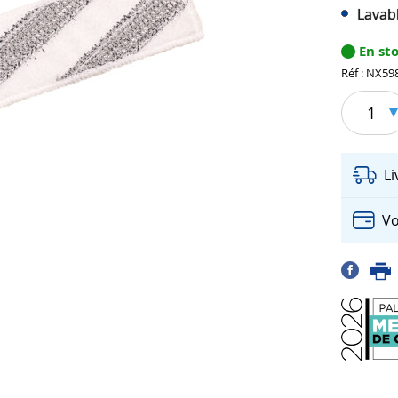
Lavab
En st
Réf : NX59
1
L
Vo