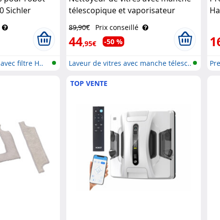
0 Sichler
télescopique et vaporisateur
Ha
Sichler Haushaltsgeräte
89,90€
Prix conseillé
44
1
-50 %
,95€
vec filtre H..
Laveur de vitres avec manche télesc..
Pre
TOP VENTE