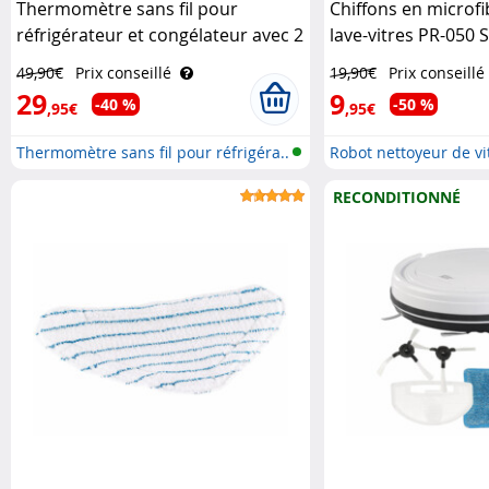
Thermomètre sans fil pour
Chiffons en microf
réfrigérateur et congélateur avec 2
lave-vitres PR-050 S
capteurs Rosenstein & Söhne
Haushaltsgeräte
49,90€
Prix conseillé
19,90€
Prix conseillé
29
9
-40 %
-50 %
,95€
,95€
Thermomètre sans fil pour réfrigéra..
Robot nettoyeur de vit
RECONDITIONNÉ