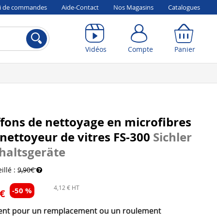
vi de commandes
Aide-Contact
Nos Magasins
Catalogues
Compte
Panier
Vidéos
Compte
Panier
ffons de nettoyage en microfibres
nettoyeur de vitres FS-300
Sichler
haltsgeräte
illé :
9,90€
4,12 € HT
-50 %
 €
ent pour un remplacement ou un roulement