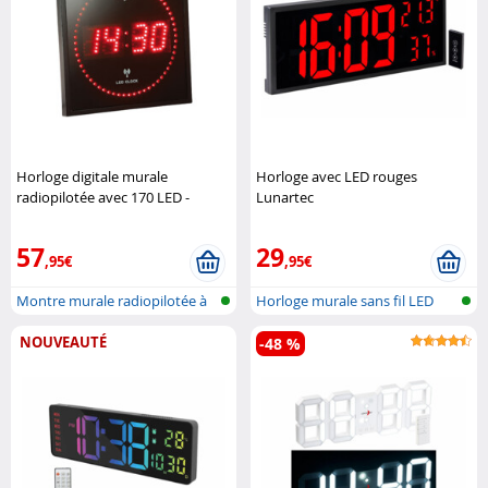
Horloge digitale murale
Horloge avec LED rouges
radiopilotée avec 170 LED -
Lunartec
Rouge Lunartec
57
29
,95€
,95€
Montre murale radiopilotée à
Horloge murale sans fil LED
LED
XXL ave..
NOUVEAUTÉ
-48 %