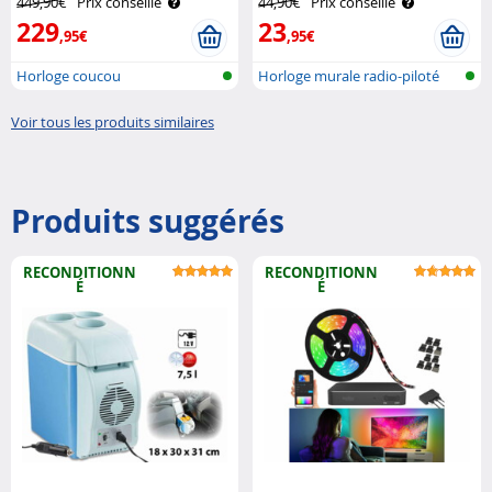
449,90€
Prix conseillé
44,90€
Prix conseillé
229
23
,95€
,95€
Horloge coucou
Horloge murale radio-piloté
floresc..
Voir tous les produits similaires
Produits suggérés
RECONDITIONN
RECONDITIONN
É
É