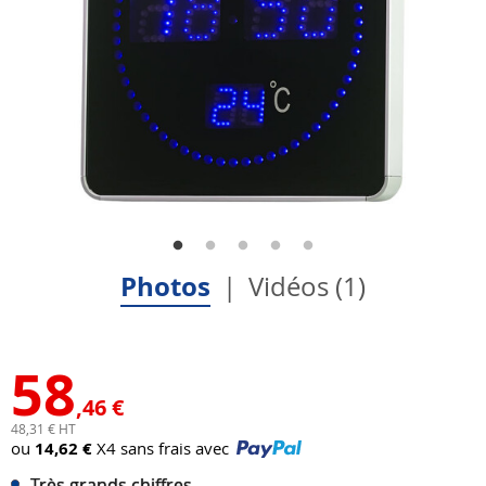
Photos
Vidéos (1)
58
,46 €
48,31 € HT
ou
14,62 €
X4 sans frais avec
Très grands chiffres