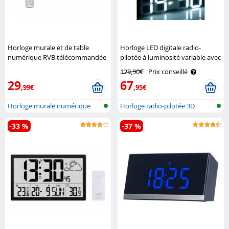
Horloge murale et de table
Horloge LED digitale radio-
numérique RVB télécommandée
pilotée à luminosité variable avec
Lunartec
fonction réveil Lunartec
129,90€
Prix conseillé
29
67
,99€
,95€
Horloge murale numérique
Horloge radio-pilotée 3D
avec affic..
murale et ..
-33 %
-37 %