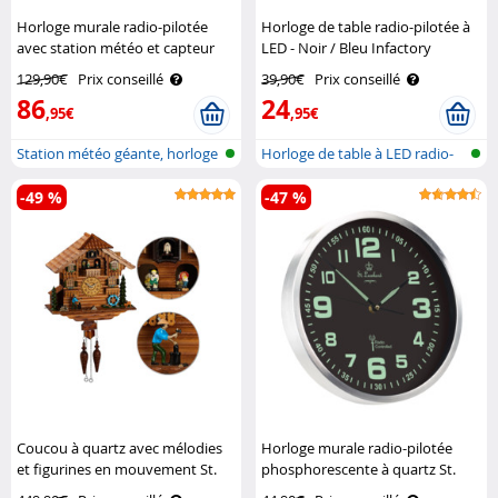
Horloge murale radio-pilotée
Horloge de table radio-pilotée à
avec station météo et capteur
LED - Noir / Bleu Infactory
extérieur Infactory
129,90€
Prix conseillé
39,90€
Prix conseillé
86
24
,95€
,95€
Station météo géante, horloge
Horloge de table à LED radio-
radio..
piloté..
-49 %
-47 %
Coucou à quartz avec mélodies
Horloge murale radio-pilotée
et figurines en mouvement St.
phosphorescente à quartz St.
Leonhard
Leonhard