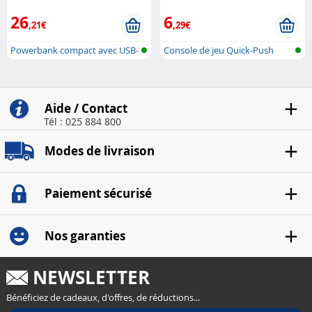
26
6
,21€
,29€
Powerbank compact avec USB-
Console de jeu Quick-Push
C Power ..
Bubble av..
Aide / Contact
Tél : 025 884 800
Modes de livraison
Paiement sécurisé
Nos garanties
NEWSLETTER
Bénéficiez de cadeaux, d'offres, de réductions...