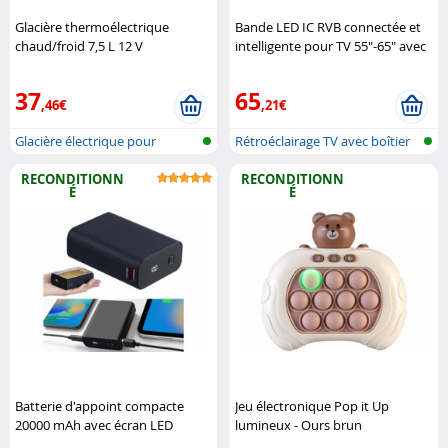
Glacière thermoélectrique
Bande LED IC RVB connectée et
chaud/froid 7,5 L 12 V
intelligente pour TV 55"-65" avec
(reconditionnée) Lescars
boîtier de synchronisation HDMI
Luminea Home Control
37
65
,46€
,21€
Glacière électrique pour
Rétroéclairage TV avec boîtier
voiture
de s..
RECONDITIONN
RECONDITIONN
É
É
Batterie d'appoint compacte
Jeu électronique Pop it Up
20000 mAh avec écran LED
lumineux - Ours brun
(Reconditionné) Revolt
(Reconditionné) Playtastic