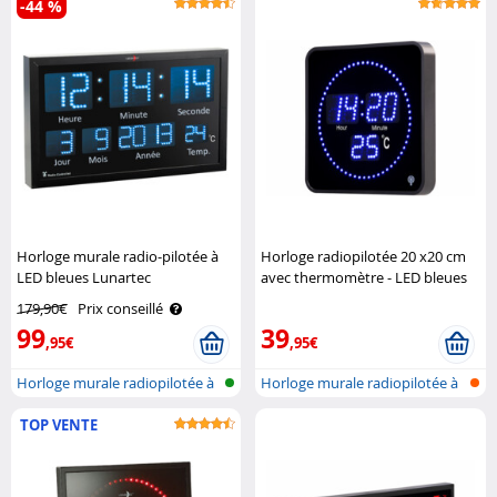
-44 %
Horloge murale radio-pilotée à
Horloge radiopilotée 20 x20 cm
LED bleues Lunartec
avec thermomètre - LED bleues
Lunartec
179,90€
Prix conseillé
99
39
,95€
,95€
Horloge murale radiopilotée à
Horloge murale radiopilotée à
LED a..
LED a..
TOP VENTE