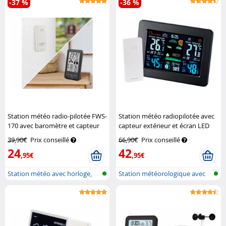
-37 %
-36 %
Station météo radio-pilotée FWS-
Station météo radiopilotée avec
170 avec baromètre et capteur
capteur extérieur et écran LED
extérieur
Infactory
couleur
Infactory
39,90€
Prix conseillé
66,90€
Prix conseillé
24
42
,95€
,95€
Station météo avec horloge,
Station météorologique avec
réveil,...
écran c...