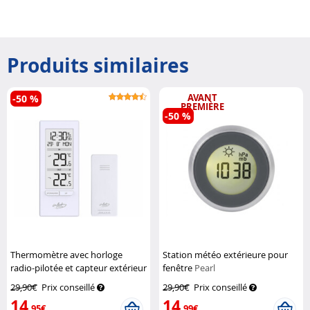
Produits similaires
AVANT
-50 %
PREMIÈRE
-50 %
Thermomètre avec horloge
Station météo extérieure pour
radio-pilotée et capteur extérieur
fenêtre
Pearl
- coloris blanc
Infactory
29,90€
Prix conseillé
29,90€
Prix conseillé
14
14
,95€
,99€