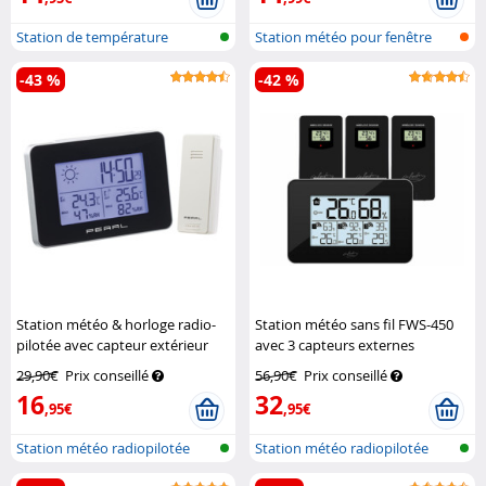
Station de température
Station météo pour fenêtre
numérique av...
extérieu...
-43 %
-42 %
Station météo & horloge radio-
Station météo sans fil FWS-450
pilotée avec capteur extérieur
avec 3 capteurs externes
sans fil
Pearl
Infactory
29,90€
Prix conseillé
56,90€
Prix conseillé
16
32
,95€
,95€
Station météo radiopilotée
Station météo radiopilotée
avec cap...
avec cap...