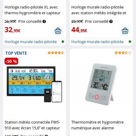
Horloge radio-pilotée XL avec
Horloge murale radio-pilotée
thermo-hygromètre et capteur
avec station météo intégrée et
extérieur - Noir
Infactory
capteur extérieur
St. Leonhard
56,90€
Prix conseillé
89,90€
Prix conseillé
32
44
,95€
,95€
Horloge murale radio-pilotée
Horloge murale radio-pilotée
avec d...
avec s...
TOP VENTE
-50 %
Station météo connectée FWS-
Thermomètre et hygromètre
910 avec écran 15,6’’ et capteur
numérique avec alarme
extérieur
Infactory
moisissure - coloris blanc
Pearl