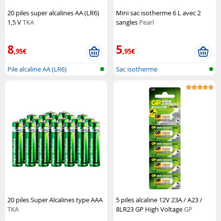
20 piles super alcalines AA (LR6)
Mini sac isotherme 6 L avec 2
1,5 V
TKA
sangles
Pearl
8
5
,95€
,95€
Pile alcaline AA (LR6)
Sac isotherme
20 piles Super Alcalines type AAA
5 piles alcaline 12V 23A / A23 /
TKA
8LR23 GP High Voltage
GP