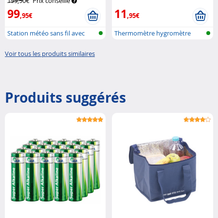
199,90€
Prix conseillé
99
11
,95€
,95€
Station météo sans fil avec
Thermomètre hygromètre
sonde e...
avec alarme...
Voir tous les produits similaires
Produits suggérés