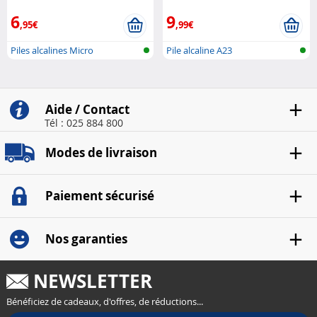
6
9
,95€
,99€
Piles alcalines Micro
Pile alcaline A23
(AAA/LR03)
Aide / Contact
Tél : 025 884 800
Modes de livraison
Paiement sécurisé
Nos garanties
NEWSLETTER
Bénéficiez de cadeaux, d'offres, de réductions...