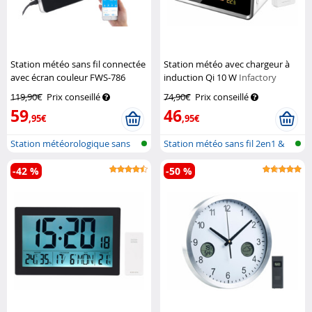
Station météo sans fil connectée
Station météo avec chargeur à
avec écran couleur FWS-786
induction Qi 10 W
Infactory
Infactory
119,90€
Prix conseillé
74,90€
Prix conseillé
59
46
,95€
,95€
Station météorologique sans
Station météo sans fil 2en1 &
fil ave...
charg...
-42 %
-50 %