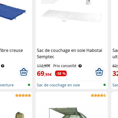
fibre creuse
Sac de couchage en soie Habotai
Sa
Semptec
ul
112,90€
Prix conseillé
62
69
3
-38 %
,95€
uverture
Sac de couchage en soie
Sac