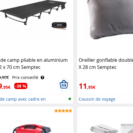
t de camp pliable en aluminium
Oreiller gonflable double
2 x 70 cm Semptec
X 28 cm Semptec
9,90€
Prix conseillé
9
11
-38 %
,95€
,95€
 de camp avec cadre en
Coussin de voyage
uminium..