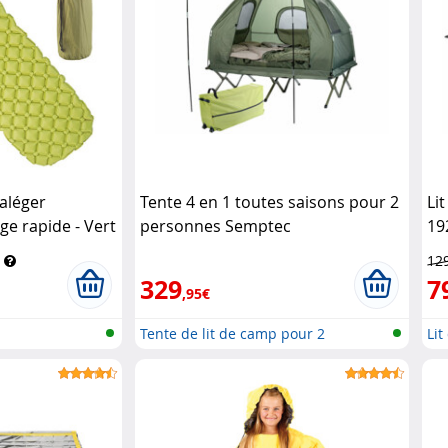
raléger
Tente 4 en 1 toutes saisons pour 2
Li
ge rapide - Vert
personnes Semptec
19
12
329
7
,95€
Tente de lit de camp pour 2
Lit
personn..
al