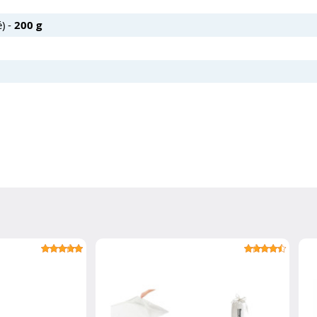
) -
200 g