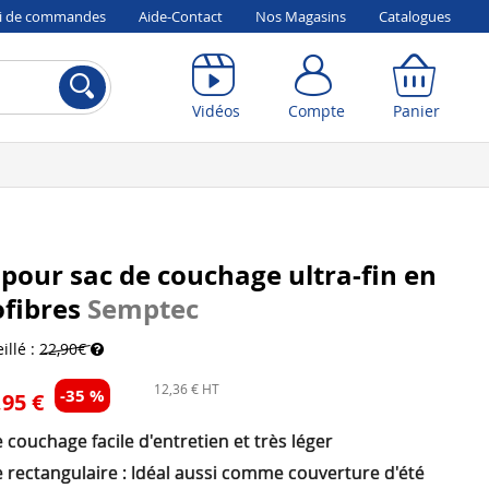
vi de commandes
Aide-Contact
Nos Magasins
Catalogues
Compte
Panier
Vidéos
Compte
Panier
pour sac de couchage ultra-fin en
ofibres
Semptec
illé :
22,90€
12,36 € HT
-35 %
,95 €
 couchage facile d'entretien et très léger
 rectangulaire : Idéal aussi comme couverture d'été