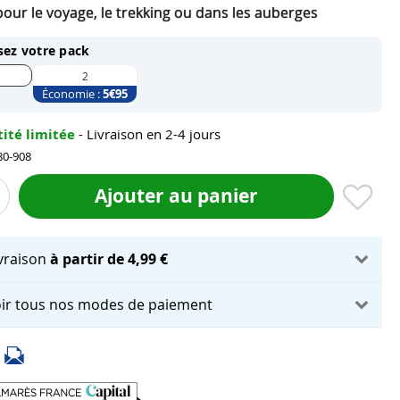
pour le voyage, le trekking ou dans les auberges
sez votre pack
2
Économie :
5
€95
ité limitée
- Livraison en 2-4 jours
80-908
Ajouter au panier
ivraison
à partir de 4,99 €
ir tous nos modes de paiement