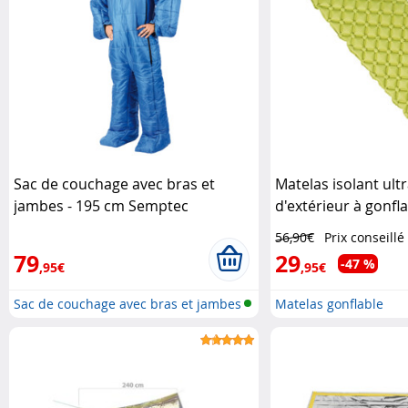
Sac de couchage avec bras et
Matelas isolant ult
jambes - 195 cm Semptec
d'extérieur à gonfla
Semptec
56,90€
Prix conseillé
79
29
-47 %
,95€
,95€
Sac de couchage avec bras et jambes
Matelas gonflable