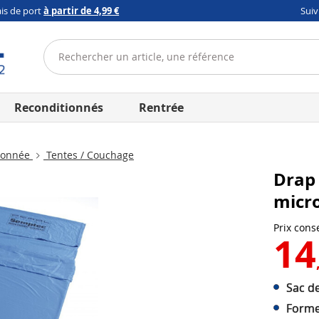
ais de port
à partir de 4,99 €
Sui
Reconditionnés
Rentrée
donnée
Tentes / Couchage
Drap 
micr
Prix conse
14
Sac de
Forme