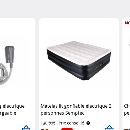
N
 électrique
Matelas lit gonflable électrique 2
Ch
argeable
personnes Semptec
pe
129,90€
Prix conseillé