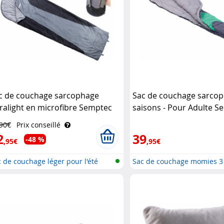
c de couchage sarcophage
Sac de couchage sarcop
tralight en microfibre Semptec
saisons - Pour Adulte S
,90€
Prix conseillé
2
39
-48 %
,95€
,95€
 de couchage léger pour l'été
Sac de couchage momies 3