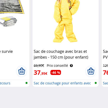
 survie
Sac de couchage avec bras et
Sa
jambes - 150 cm (pour enfant)
PV
Semptec
69,90€
Prix conseillé
12
37
7
-46 %
,95€
ecours
Sac de couchage pour enfants avec
Sac
b..