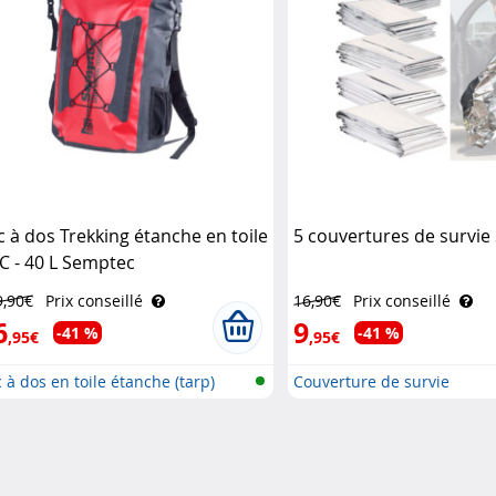
c à dos Trekking étanche en toile
5 couvertures de survi
C - 40 L Semptec
9,90€
Prix conseillé
16,90€
Prix conseillé
6
9
-41 %
-41 %
,95€
,95€
 à dos en toile étanche (tarp)
Couverture de survie