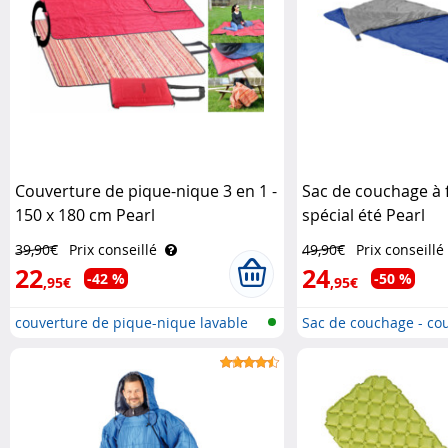
Couverture de pique-nique 3 en 1 -
Sac de couchage à 
150 x 180 cm Pearl
spécial été Pearl
39,90€
Prix conseillé
49,90€
Prix conseillé
22
24
-42 %
-50 %
,95€
,95€
couverture de pique-nique lavable
Sac de couchage - co
super-..