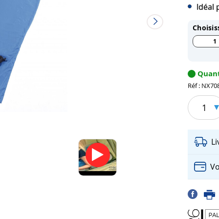
Idéal 
Choisis
1
Quant
Réf : NX70
1
L
Vo