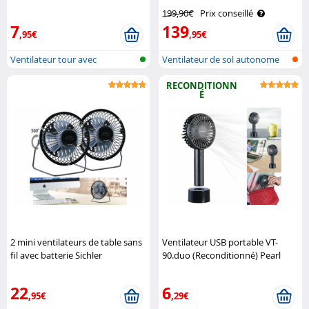
Sichler Haushaltsgeräte
Sichler Haushaltsgeräte
199,90€
Prix conseillé
7
139
,95€
,95€
Ventilateur tour avec
Ventilateur de sol autonome
humidificateu..
avec fo..
RECONDITIONN
É
2 mini ventilateurs de table sans
Ventilateur USB portable VT-
fil avec batterie Sichler
90.duo (Reconditionné) Pearl
Haushaltsgeräte
22
6
,95€
,29€