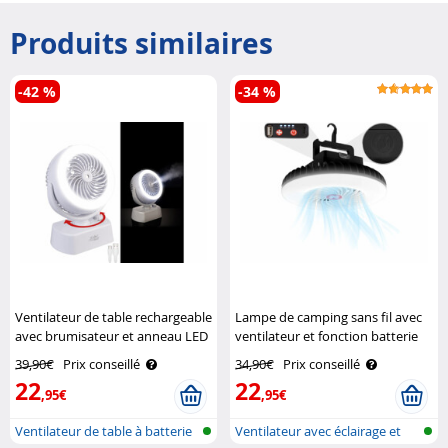
Produits similaires
-42 %
-34 %
Ventilateur de table rechargeable
Lampe de camping sans fil avec
avec brumisateur et anneau LED
ventilateur et fonction batterie
VT-26.T Sichler Haushaltsgeräte
d'appoint Semptec
39,90€
Prix conseillé
34,90€
Prix conseillé
22
22
,95€
,95€
Ventilateur de table à batterie
Ventilateur avec éclairage et