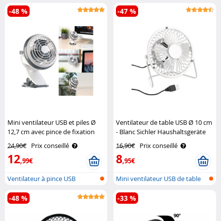
ave..
fonct..
-48 %
-47 %
Mini ventilateur USB et piles Ø
Ventilateur de table USB Ø 10 cm
12,7 cm avec pince de fixation
- Blanc Sichler Haushaltsgeräte
Sichler Haushaltsgeräte
24,90€
Prix conseillé
16,90€
Prix conseillé
12
8
,99€
,95€
Ventilateur à pince USB
Mini ventilateur USB de table
en mé..
-48 %
-33 %