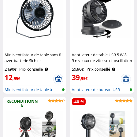
Mini ventilateur de table sans fil
Ventilateur de table USB 5 W à
avec batterie Sichler
3 niveaux de vitesse et oscillation
Haushaltsgeräte
VT-120.T Sichler Haushaltsgeräte
24,90€
Prix conseillé
59,90€
Prix conseillé
12
39
,95€
,95€
Mini ventilateur de table à
Ventilateur de bureau USB
batteri..
RECONDITIONN
-40 %
É