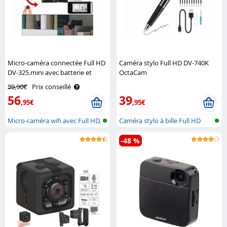
Micro-caméra connectée Full HD
Caméra stylo Full HD DV-740K
DV-325.mini avec batterie et
OctaCam
vision nocturne IR Somikon
99,90€
Prix conseillé
56
39
,95€
,95€
Micro-caméra wifi avec Full HD,
Caméra stylo à bille Full HD
vis..
-48 %