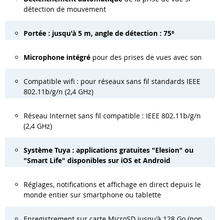
détection de mouvement
Portée : jusqu'à 5 m, angle de détection : 75°
Microphone intégré
pour des prises de vues avec son
Compatible wifi : pour réseaux sans fil standards IEEE
802.11b/g/n (2,4 GHz)
Réseau Internet sans fil compatible : IEEE 802.11b/g/n
(2,4 GHz)
Système Tuya : applications gratuites "Elesion" ou
"Smart Life" disponibles sur iOS et Android
Réglages, notifications et affichage en direct depuis le
monde entier sur smartphone ou tablette
Enregistrement sur carte MicroSD jusqu'à 128 Go (non