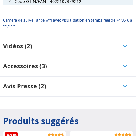
Code GTIN/EAN : 4022107379212
Caméra de surveillance wifi avec visualisation en temps réel de 74,96 € à
99,95 €
Vidéos (2)
Accessoires (3)
Avis Presse (2)
Produits suggérés
-50 %