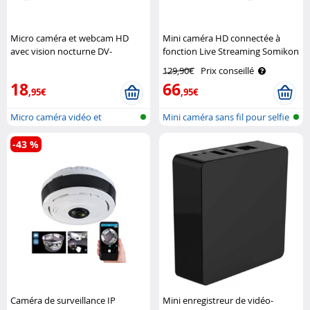
Micro caméra et webcam HD
Mini caméra HD connectée à
avec vision nocturne DV-
fonction Live Streaming Somikon
710.cube Somikon
129,90€
Prix conseillé
18
66
,95€
,95€
Micro caméra vidéo et
Mini caméra sans fil pour selfie
webcam
-43 %
Caméra de surveillance IP
Mini enregistreur de vidéo-