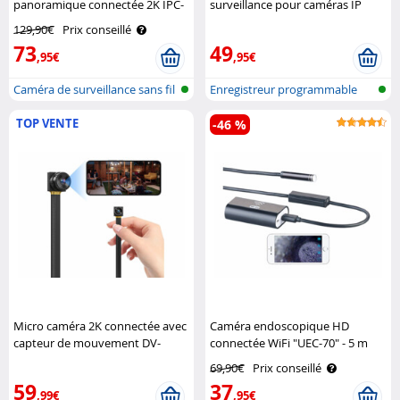
panoramique connectée 2K IPC-
surveillance pour caméras IP
530.wide avec vision nocturne
7Links
129,90€
Prix conseillé
7Links
73
49
,95€
,95€
Caméra de surveillance sans fil
Enregistreur programmable
IP ..
pour camé..
TOP VENTE
-46 %
Micro caméra 2K connectée avec
Caméra endoscopique HD
capteur de mouvement DV-
connectée WiFi "UEC-70" - 5 m
345.mini Somikon
Somikon
69,90€
Prix conseillé
59
37
,99€
,95€