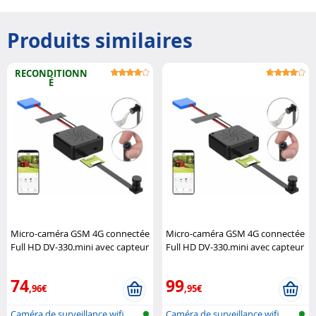
Produits similaires
RECONDITIONN
É
Micro-caméra GSM 4G connectée
Micro-caméra GSM 4G connectée
Full HD DV-330.mini avec capteur
Full HD DV-330.mini avec capteur
de mouvement Somikon
de mouvement Somikon
74
99
,96€
,95€
Caméra de surveillance wifi
Caméra de surveillance wifi