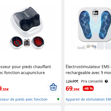
sseur pour pieds chauffant
Électrostimulateur EMS
ec fonction acupuncture
rechargeable avec 9 mo
wgen Medicals
285 Newgen Medicals
129,90€
Prix conseillé
9
69
-46 %
,95€
,99€
sseur de pieds avec fonction
Appareil de stimulation E
u..
po..