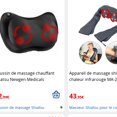
ussin de massage chauffant
Appareil de massage shi
iatsu Newgen Medicals
chaleur infrarouge MA-
Newgen Medicals
2
43
,99€
,95€
ussin de massage Shiatsu
Masseur Shiatsu pour le cou