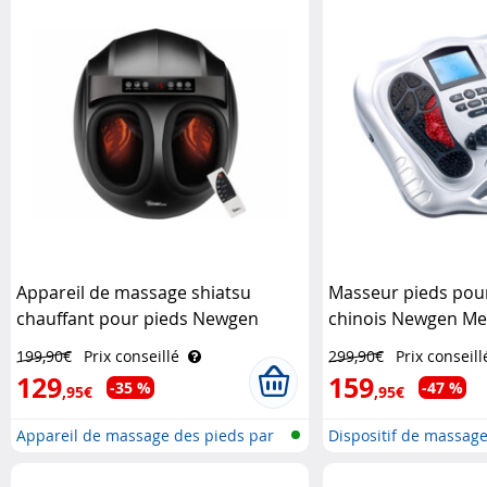
Appareil de massage shiatsu
Masseur pieds pou
chauffant pour pieds Newgen
chinois Newgen Me
Medicals
199,90€
Prix conseillé
299,90€
Prix conseill
129
159
-35 %
-47 %
,95€
,95€
Appareil de massage des pieds par
Dispositif de massag
r..
..