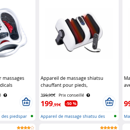
r massages
Appareil de massage shiatsu
Ma
dicals
chauffant pour pieds,
av
télécommandé Newgen Medicals
Ne
é
399,90€
Prix conseillé
199
9
-50 %
,99€
e des piedspar
Appareil de massage shiatsu des
Ma
mol..
cha