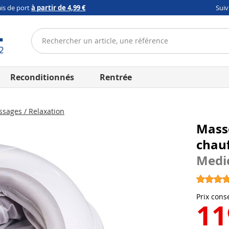
ais de port
à partir de 4,99 €
Sui
Reconditionnés
Rentrée
sages / Relaxation
Masse
chauf
Medi
Prix conse
11