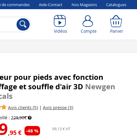
vi de commandes
Aide-Contact
Nos Magasins
Catalogues
Compte
Panier
Vidéos
Compte
Panier
ur pour pieds avec fonction
fage et souffle d'air 3D
Newgen
cals
Avis clients (5)
|
Avis presse (3)
illé :
229,90€
9
99,13 € HT
-48 %
,95 €