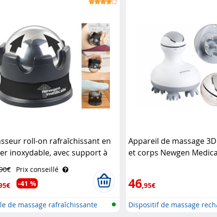
sseur roll-on rafraîchissant en
Appareil de massage 3D
ier inoxydable, avec support à
et corps Newgen Medica
tation 360° Newgen Medicals
,90€
Prix conseillé
46
-41 %
95€
,95€
le de massage rafraîchissante
Dispositif de massage rec