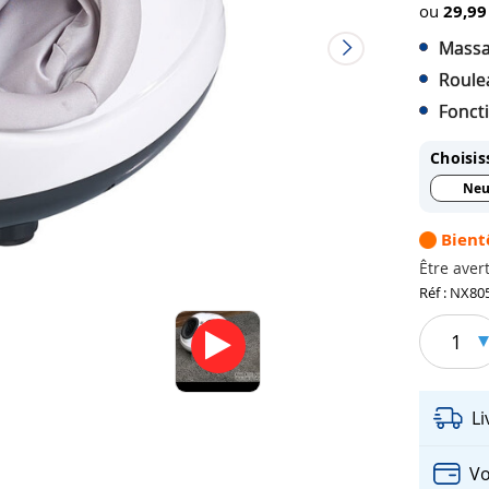
ou
29,99
Massa
Roule
Fonct
Choisis
Neu
Bient
Être avert
Réf : NX80
1
L
Vo