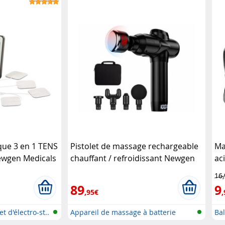
que 3 en 1 TENS
Pistolet de massage rechargeable
Ma
ewgen Medicals
chauffant / refroidissant Newgen
ac
Medicals
ro
16
89
9
,95€
,
 d'électro-st..
Appareil de massage à batterie
Bal