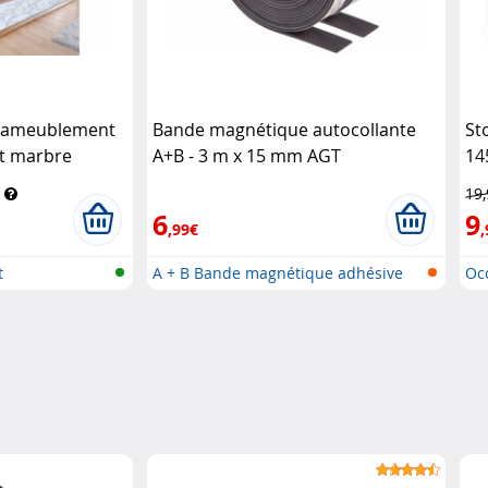
 d'ameublement
Bande magnétique autocollante
St
ct marbre
A+B - 3 m x 15 mm AGT
14
19
6
9
,99€
,
t
A + B Bande magnétique adhésive
Occ
(ba..