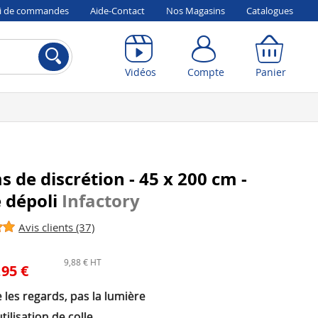
vi de commandes
Aide-Contact
Nos Magasins
Catalogues
Compte
Panier
Vidéos
Compte
Panier
ms de discrétion - 45 x 200 cm -
 dépoli
Infactory
Avis clients (37)
9,88 € HT
,95 €
les regards, pas la lumière
tilisation de colle