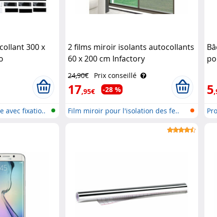
collant 300 x
2 films miroir isolants autocollants
Bâ
o
60 x 200 cm Infactory
po
24,90€
Prix conseillé
17
5
-28 %
,95€
,
 avec fixatio..
Film miroir pour l'isolation des fe..
Pro