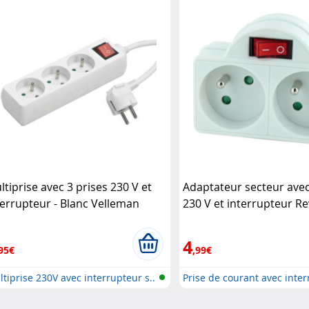
ltiprise avec 3 prises 230 V et
Adaptateur secteur avec
terrupteur - Blanc Velleman
230 V et interrupteur Re
4
95€
,99€
tiprise 230V avec interrupteur s..
Prise de courant avec inte