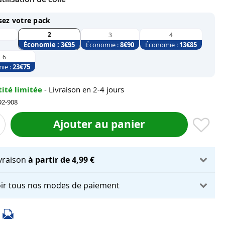
sez votre pack
2
3
4
Économie :
3
€95
Économie :
8
€90
Économie :
13
€85
6
ie :
23
€75
ité limitée
- Livraison en 2-4 jours
92-908
Ajouter au panier
ivraison
à partir de 4,99 €
ir tous nos modes de paiement