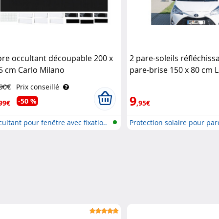
ore occultant découpable 200 x
2 pare-soleils réfléchis
5 cm Carlo Milano
pare-brise 150 x 80 cm 
,90€
Prix conseillé
9
-50 %
99€
,95€
ultant pour fenêtre avec fixatio..
Protection solaire pour par