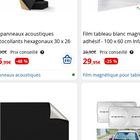
 panneaux acoustiques
Film tableau blanc mag
tocollants hexagonaux 30 x 26
adhésif - 100 x 60 cm In
 - noir Carlo Milano
,90€
Prix conseillé
39,90€
Prix conseillé
5
29
-48 %
-25 %
,99€
,95€
nneaux acoustiques
Film magnétique pour tabl