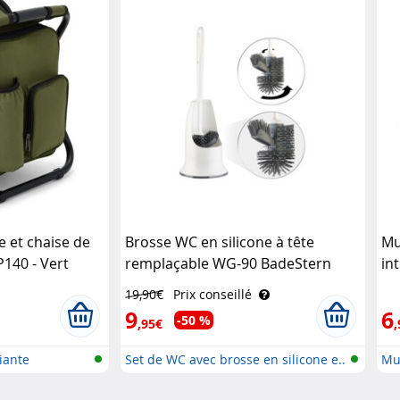
e et chaise de
Brosse WC en silicone à tête
Mu
140 - Vert
remplaçable WG-90 BadeStern
in
19,90€
Prix conseillé
9
6
-50 %
,95€
,
iante
Set de WC avec brosse en silicone e..
Mul