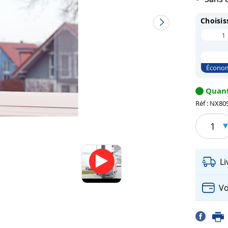
Choisis
1
Économ
Quant
Réf : NX80
1
L
Vo