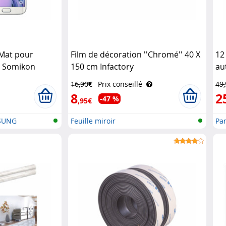
 Mat pour
Film de décoration ''Chromé'' 40 X
12
6 Somikon
150 cm Infactory
au
cm
16,90€
Prix conseillé
49
8
2
-47 %
,95€
MSUNG
Feuille miroir
Pa