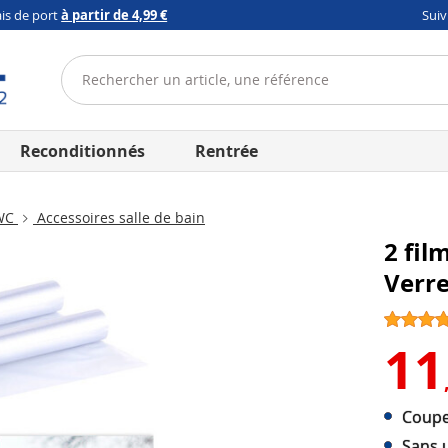
ais de port
à partir de 4,99 €
Sui
Reconditionnés
Rentrée
 WC
Accessoires salle de bain
2 fil
Verre
11
Coupe 
Sans u