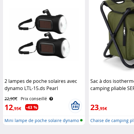
2 lampes de poche solaires avec
Sac à dos isotherm
dynamo LTL-15.ds Pearl
camping pliable SEP
Livoo
22,90€
Prix conseillé
12
23
-43 %
,95€
,95€
Mini lampe de poche solaire dynamo
Chaise de camping pl
..
ultralégè..