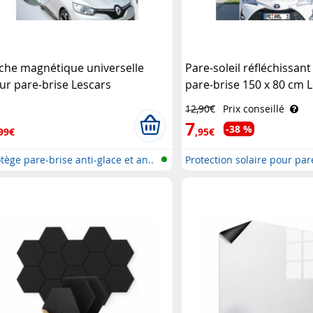
che magnétique universelle
Pare-soleil réfléchissan
ur pare-brise Lescars
pare-brise 150 x 80 cm 
12,90€
Prix conseillé
7
-38 %
99€
,95€
tège pare-brise anti-glace et an..
Protection solaire pour par