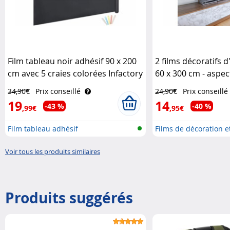
Film tableau noir adhésif 90 x 200
2 films décoratifs
cm avec 5 craies colorées Infactory
60 x 300 cm - aspe
Infactory
34,90€
Prix conseillé
24,90€
Prix conseillé
19
14
-43 %
-40 %
,99€
,95€
Film tableau adhésif
Films de décoration e
d'ameublemen..
Voir tous les produits similaires
Produits suggérés