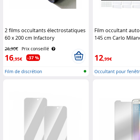
2 films occultants électrostatiques
Film occultant auto
60 x 200 cm Infactory
145 cm Carlo Milan
26,90€
Prix conseillé
16
12
-37 %
,95€
,99€
Film de discrétion
Occultant pour fenêtre