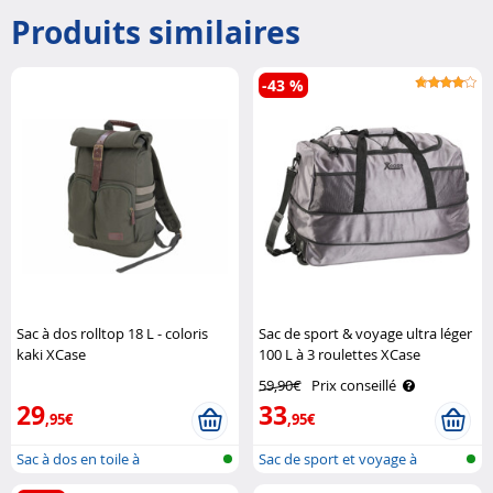
Produits similaires
-43 %
Sac à dos rolltop 18 L - coloris
Sac de sport & voyage ultra léger
kaki XCase
100 L à 3 roulettes XCase
59,90€
Prix conseillé
29
33
,95€
,95€
Sac à dos en toile à
Sac de sport et voyage à
enroulement av..
roulettes