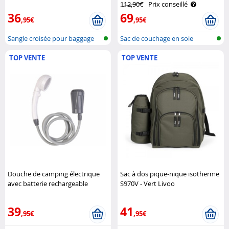
112,90€
Prix conseillé
36
69
,95€
,95€
Sangle croisée pour baggage
Sac de couchage en soie
avec se..
TOP VENTE
TOP VENTE
Douche de camping électrique
Sac à dos pique-nique isotherme
avec batterie rechargeable
S970V - Vert Livoo
Semptec
39
41
,95€
,95€