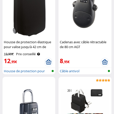
Housse de protection élastique
Cadenas avec câble rétractable
pour valise jusqu'à 42 cm de
de 80 cm AGT
hauteur, taille S XCase
19,90€
Prix conseillé
12
8
,95€
,95€
Housse de protection pour
Câble antivol
valise