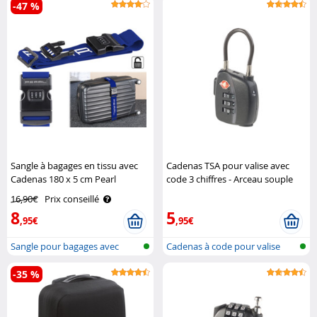
-47 %
Sangle à bagages en tissu avec
Cadenas TSA pour valise avec
Cadenas 180 x 5 cm Pearl
code 3 chiffres - Arceau souple
Pearl
16,90€
Prix conseillé
8
5
,95€
,95€
Sangle pour bagages avec
Cadenas à code pour valise
serrure à ..
avec ser..
-35 %