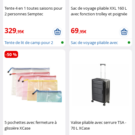
Tente 4 en 1 toutes saisons pour
Sac de voyage pliable XXL 160 L
2 personnes Semptec
avec fonction trolley et poignée
télescopique XCase
329
69
,95€
,95€
Tente de lit de camp pour 2
Sac de voyage pliable avec
personn..
trolley
-50 %
5 pochettes avec fermeture à
Valise pliable avec serrure TSA -
glissière XCase
70 L XCase