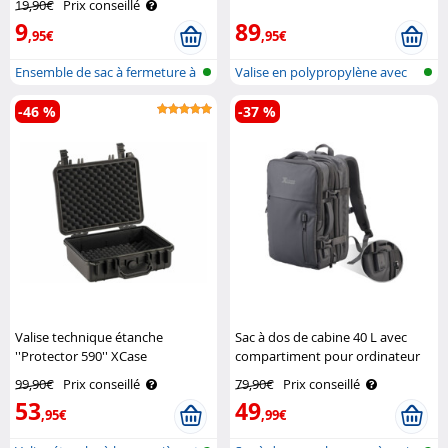
19,90€
Prix conseillé
9
89
,95€
,95€
Ensemble de sac à fermeture à
Valise en polypropylène avec
gliss..
souffl..
-46 %
-37 %
Valise technique étanche
Sac à dos de cabine 40 L avec
''Protector 590'' XCase
compartiment pour ordinateur
et port USB XCase
99,90€
Prix conseillé
79,90€
Prix conseillé
53
49
,95€
,99€