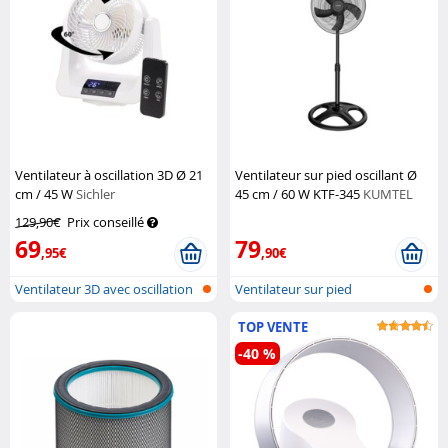
Ventilateur à oscillation 3D Ø 21
Ventilateur sur pied oscillant Ø
cm / 45 W
Sichler
45 cm / 60 W KTF-345
KUMTEL
Haushaltsgeräte
129,90€
Prix conseillé
69
79
,95€
,90€
Ventilateur 3D avec oscillation
Ventilateur sur pied
3D
TOP VENTE
-40 %