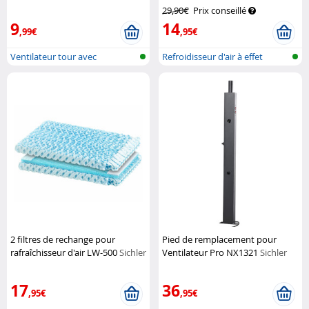
Haushaltsgeräte
Haushaltsgeräte
29,90€
Prix conseillé
9
14
,99€
,95€
Ventilateur tour avec
Refroidisseur d'air à effet
humidificateu...
Peltier...
2 filtres de rechange pour
Pied de remplacement pour
rafraîchisseur d'air LW-500
Sichler
Ventilateur Pro NX1321
Sichler
Haushaltsgeräte
Haushaltsgeräte
17
36
,95€
,95€