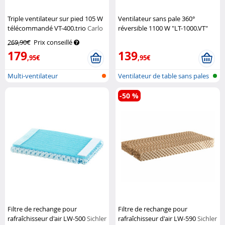
Triple ventilateur sur pied 105 W
Ventilateur sans pale 360°
télécommandé VT-400.trio
Carlo
réversible 1100 W "LT-1000.VT"
Milano
Sichler Haushaltsgeräte
269,90€
Prix conseillé
179
139
,95€
,95€
Multi-ventilateur
Ventilateur de table sans pales
ave...
-50 %
Filtre de rechange pour
Filtre de rechange pour
rafraîchisseur d'air LW-500
Sichler
rafraîchisseur d'air LW-590
Sichler