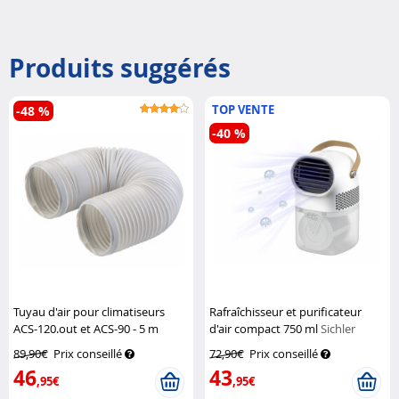
Produits suggérés
TOP VENTE
-48 %
-40 %
Tuyau d'air pour climatiseurs
Rafraîchisseur et purificateur
ACS-120.out et ACS-90 - 5 m
d'air compact 750 ml
Sichler
Sichler Exclusive
Haushaltsgeräte
89,90€
Prix conseillé
72,90€
Prix conseillé
46
43
,95€
,95€