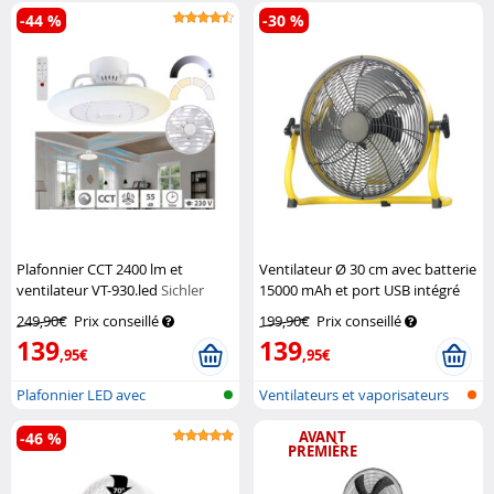
-44 %
-30 %
Plafonnier CCT 2400 lm et
Ventilateur Ø 30 cm avec batterie
ventilateur VT-930.led
Sichler
15000 mAh et port USB intégré
Haushaltsgeräte
Sichler Haushaltsgeräte
249,90€
Prix conseillé
199,90€
Prix conseillé
139
139
,95€
,95€
Plafonnier LED avec
Ventilateurs et vaporisateurs
ventilateur et...
AVANT
-46 %
PREMIÈRE