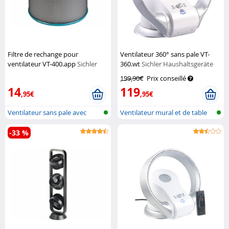
Filtre de rechange pour
Ventilateur 360° sans pale VT-
ventilateur VT-400.app
Sichler
360.wt
Sichler Haushaltsgeräte
Haushaltsgeräte
199,90€
Prix conseillé
14
119
,95€
,95€
Ventilateur sans pale avec
Ventilateur mural et de table
ioniseur...
sans...
-33 %