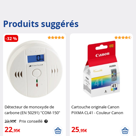
Produits suggérés
-32 %
Détecteur de monoxyde de
Cartouche originale Canon
carbone (EN 50291) "COM-150"
PIXMA CL41 - Couleur Canon
VisorTech
33,90€
Prix conseillé
22
25
,95€
,95€