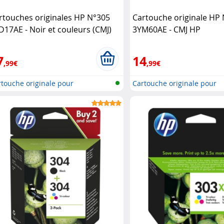
rtouches originales HP N°305
Cartouche originale HP
D17AE - Noir et couleurs (CMJ)
3YM60AE - CMJ HP
P
7
14
,99€
,99€
touche originale pour
Cartouche originale pour
primante..
imprimante..