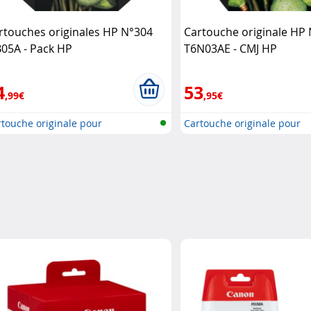
rtouches originales HP N°304
Cartouche originale HP
B05A - Pack HP
T6N03AE - CMJ HP
4
53
,99€
,95€
touche originale pour
Cartouche originale pour
primante..
imprimante..