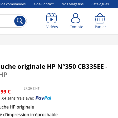
vi de commandes
Aide-Contact
Nos Magasins
Catalogues
Compte
Panier
Vidéos
Compte
Panier
uche originale HP N°350 CB335EE -
HP
27,26 € HT
,99 €
€
X4 sans frais avec
uche HP originale
té d'impression irréprochable