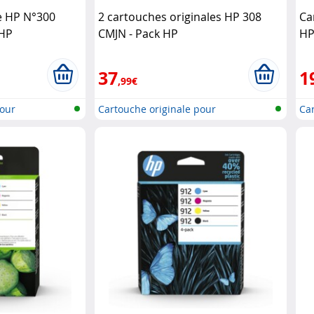
e HP N°300
2 cartouches originales HP 308
Ca
 HP
CMJN - Pack HP
H
37
1
,99€
pour
Cartouche originale pour
Car
imprimante..
im