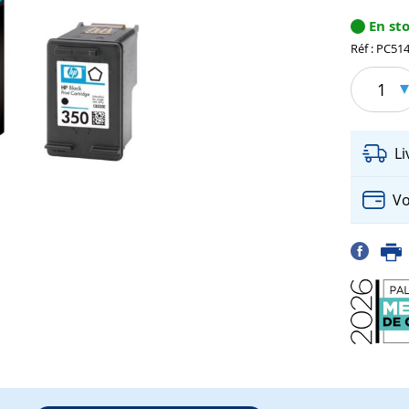
En st
Réf : PC51
1
L
Vo