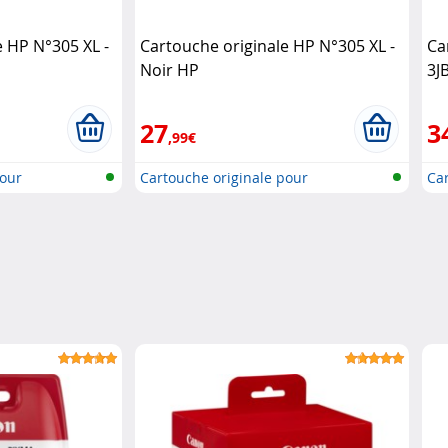
e HP N°305 XL -
Cartouche originale HP N°305 XL -
Ca
Noir HP
3J
27
3
,99€
pour
Cartouche originale pour
Car
imprimante..
im