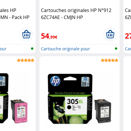
nales HP
Cartouches originales HP N°912
Ca
JMN - Pack HP
6ZC74AE - CMJN HP
6Z
H
54
2
,99€
pour
Cartouche originale pour
Car
imprimante..
im