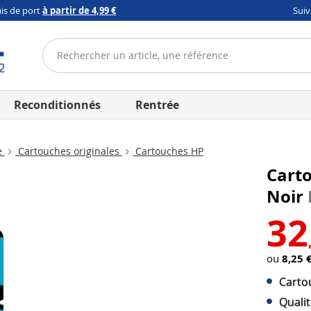
ais de port
à partir de 4,99 €
Sui
Reconditionnés
Rentrée
e
Cartouches originales
Cartouches HP
Carto
Noir
32
ou
8,25 
Carto
Quali