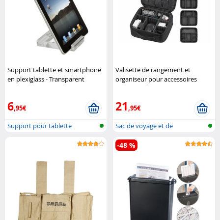
Support tablette et smartphone
Valisette de rangement et
en plexiglass - Transparent
organiseur pour accessoires
Targus
photo et PC XCase
6
21
,95€
,95€
Support pour tablette
Sac de voyage et de
rangement unive..
-48 %