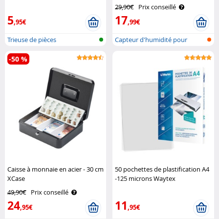
29,90€
Prix conseillé
5
17
,95€
,99€
Trieuse de pièces
Capteur d'humidité pour
plantes
-50 %
Caisse à monnaie en acier - 30 cm
50 pochettes de plastification A4
XCase
-125 microns Waytex
49,90€
Prix conseillé
24
11
,95€
,95€