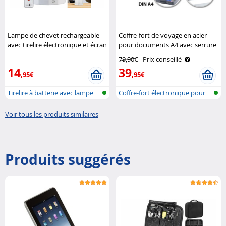
Lampe de chevet rechargeable
Coffre-fort de voyage en acier
avec tirelire électronique et écran
pour documents A4 avec serrure
LCD Lunartec
électronique XCase
79,90€
Prix conseillé
14
39
,95€
,95€
Tirelire à batterie avec lampe
Coffre-fort électronique pour
de c..
docum..
Voir tous les produits similaires
Produits suggérés