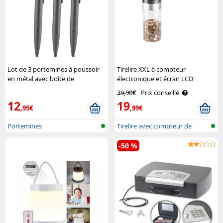
Lot de 3 portemines à poussoir
Tirelire XXL à compteur
en métal avec boîte de
électronique et écran LCD
rangement Pearl
Infactory
39,90€
Prix conseillé
12
19
,95€
,99€
Portemines
Tirelire avec compteur de
pièces
-50 %