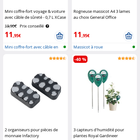
Mini coffre-fort voyage & voiture
Rogneuse massicot A4 3 lames
avec câble de sûreté - 0,7 L XCase
au choix General Office
19,90€
Prix conseillé
11
11
,95€
,95€
Mini coffre-fort avec câble en
Massicot à roue
acie..
-40 %
2 organiseurs pour pièces de
3 capteurs d'humidité pour
monnaie Infactory
plantes Royal Gardineer