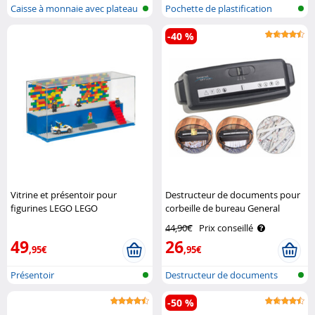
Caisse à monnaie avec plateau
Pochette de plastification
de co..
-40 %
Vitrine et présentoir pour
Destructeur de documents pour
figurines LEGO LEGO
corbeille de bureau General
Office
44,90€
Prix conseillé
49
26
,95€
,95€
Présentoir
Destructeur de documents
-50 %