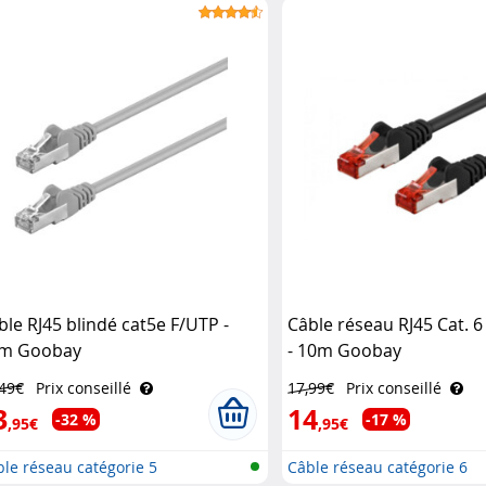
ble RJ45 blindé cat5e F/UTP -
Câble réseau RJ45 Cat. 6
m Goobay
- 10m Goobay
,49€
Prix conseillé
17,99€
Prix conseillé
3
14
-32 %
-17 %
,95€
,95€
le réseau catégorie 5
Câble réseau catégorie 6