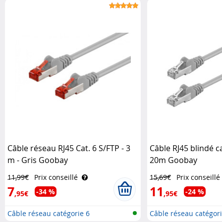
Câble réseau RJ45 Cat. 6 S/FTP - 3
Câble RJ45 blindé c
m - Gris Goobay
20m Goobay
11,99€
Prix conseillé
15,69€
Prix conseillé
7
11
-34 %
-24 %
,95€
,95€
Câble réseau catégorie 6
Câble réseau catégori