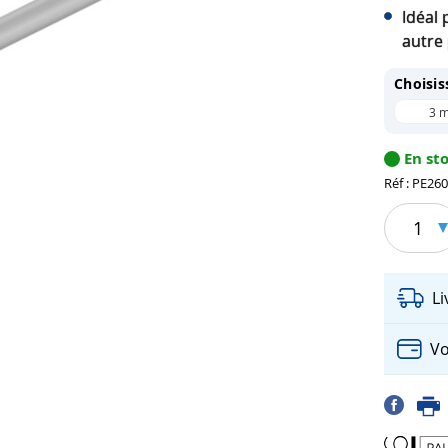
Idéal
autre
Choisis
3 
En st
Réf : PE26
1
L
Vo