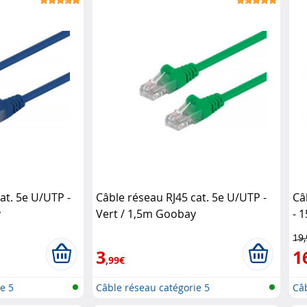
at. 5e U/UTP -
Câble réseau RJ45 cat. 5e U/UTP -
Câ
y
Vert / 1,5m Goobay
- 
19
3
1
,99€
e 5
Câble réseau catégorie 5
Câb