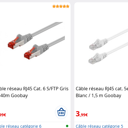
ble réseau RJ45 Cat. 6 S/FTP Gris
Câble réseau RJ45 cat. 5
0,40m Goobay
Blanc / 1,5 m Goobay
3
99€
,99€
le réseau catégorie 6
Câble réseau catégorie 5