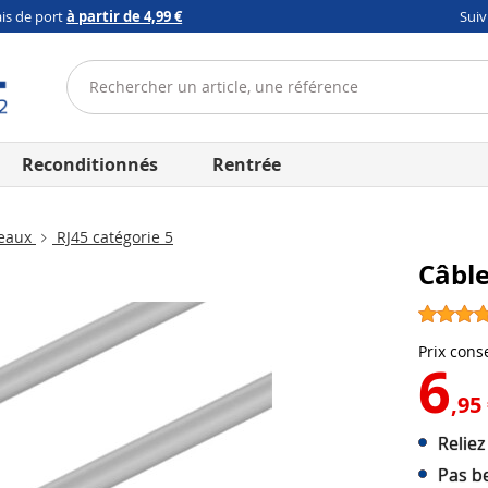
ais de port
à partir de 4,99 €
Sui
Reconditionnés
Rentrée
seaux
RJ45 catégorie 5
Câble
Prix conse
6
,95
Relie
Pas b