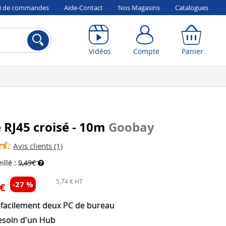
vi de commandes
Aide-Contact
Nos Magasins
Catalogues
Compte
Panier
Vidéos
Compte
Panier
 RJ45 croisé - 10m
Goobay
Avis clients (1)
illé :
9,49€
5,74 € HT
-27 %
 €
z facilement deux PC de bureau
esoin d'un Hub