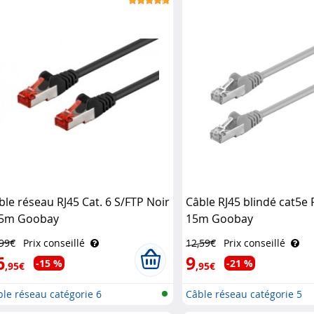
ble réseau RJ45 Cat. 6 S/FTP Noir
Câble RJ45 blindé cat5e 
15m Goobay
15m Goobay
,99€
Prix conseillé
12,59€
Prix conseillé
6
9
-15 %
-21 %
,95€
,95€
le réseau catégorie 6
Câble réseau catégorie 5