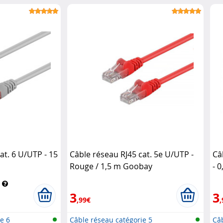
at. 6 U/UTP - 15
Câble réseau RJ45 cat. 5e U/UTP -
Câ
Rouge / 1,5 m Goobay
- 
3
3
,99€
,
e 6
Câble réseau catégorie 5
Câb