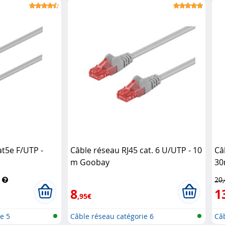
at5e F/UTP -
Câble réseau RJ45 cat. 6 U/UTP - 10
Câ
m Goobay
30
20
8
1
,95€
e 5
Câble réseau catégorie 6
Câb