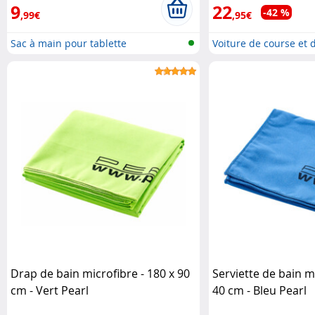
9
22
-42 %
,99€
,95€
Sac à main pour tablette
Voiture de course et de
Drap de bain microfibre - 180 x 90
Serviette de bain mi
cm - Vert Pearl
40 cm - Bleu Pearl