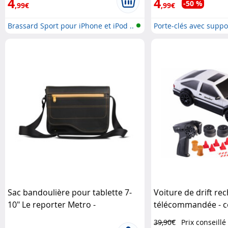
4
4
-50 %
,99€
,99€
Brassard Sport pour iPhone et iPod ..
Porte-clés avec suppo
smartp..
Sac bandoulière pour tablette 7-
Voiture de drift re
10" Le reporter Metro -
télécommandée - co
Noir/Safran Be.ez
blanc Simulus
39,90€
Prix conseillé