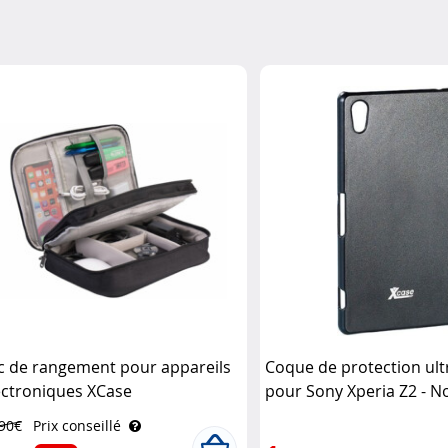
c de rangement pour appareils
Coque de protection ultr
ectroniques XCase
pour Sony Xperia Z2 - N
,90€
Prix conseillé