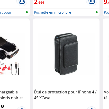
2
9
,99€
,
rt pour
Pochette en microfibre
Po
acc
chargeable
Étui de protection pour iPhone 4 /
Vo
loris noir et
4S XCase
té
ge