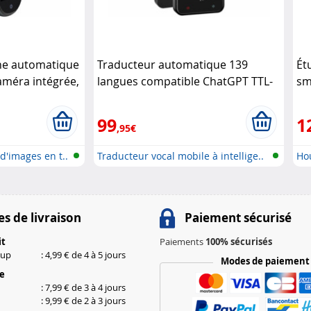
he automatique
Traducteur automatique 139
Ét
améra intégrée,
langues compatible ChatGPT TTL-
sm
y Mobile
139 Simvalley Mobile
Ak
99
1
,95€
d'images en t..
Traducteur vocal mobile à intellige..
Ho
Sm
s de livraison
Paiement sécurisé
it
Paiements
100% sécurisés
kup
: 4,99 € de 4 à 5 jours
Modes de paiement
le
: 7,99 € de 3 à 4 jours
: 9,99 € de 2 à 3 jours