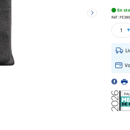
En st
Réf : PE38
1
L
Vo