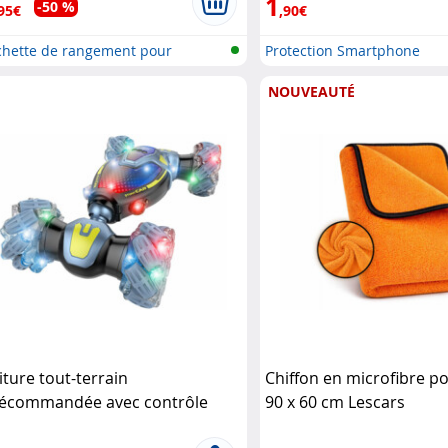
1
-50 %
95€
,90€
chette de rangement pour
Protection Smartphone
essoi..
NOUVEAUTÉ
iture tout-terrain
Chiffon en microfibre p
lécommandée avec contrôle
90 x 60 cm Lescars
stuel Simulus