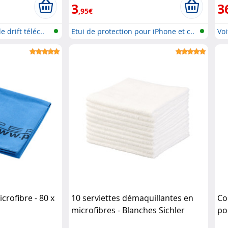
3
3
,95€
 drift téléc..
Etui de protection pour iPhone et c..
Vo
..
crofibre - 80 x
10 serviettes démaquillantes en
Co
microfibres - Blanches Sichler
po
Beauty
XC