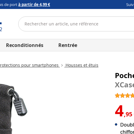
ais de port
à partir de 4,99 €
Sui
Reconditionnés
Rentrée
rotections pour smartphones
Housses et étuis
Poche
XCas
4
,95
Double
chiffo