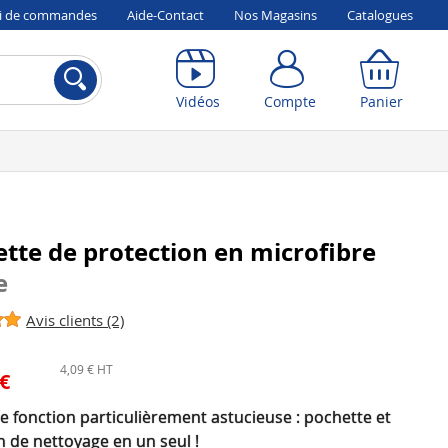
vi de commandes
Aide-Contact
Nos Magasins
Catalogues
Compte
Panier
Vidéos
Compte
Panier
tte de protection en microfibre
e
Avis clients (2)
4,09 € HT
 €
 fonction particulièrement astucieuse : pochette et
n de nettoyage en un seul !