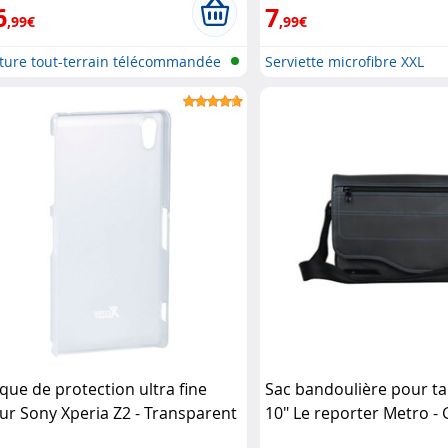
6
7
,99€
,99€
iture tout-terrain télécommandée
Serviette microfibre XXL
que de protection ultra fine
Sac bandoulière pour ta
ur Sony Xperia Z2 - Transparent
10" Le reporter Metro - 
ase
Be.ez