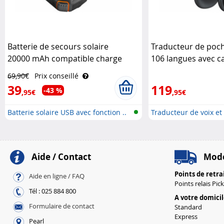
Batterie de secours solaire
Traducteur de poc
20000 mAh compatible charge
106 langues avec c
induction Qi Revolt
wifi et 4G Simvalle
69,90€
Prix conseillé
39
119
-43 %
,95€
,95€
Batterie solaire USB avec fonction ..
Traducteur de voix et 
Aide / Contact
Mode
Points de retra
Aide en ligne / FAQ
Points relais Pic
Tél : 025 884 800
A votre domici
Formulaire de contact
Standard
Express
Pearl