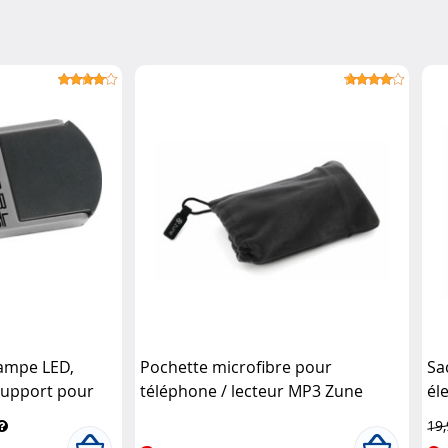
 lampe LED,
Pochette microfibre pour
Sa
 support pour
téléphone / lecteur MP3 Zune
él
19