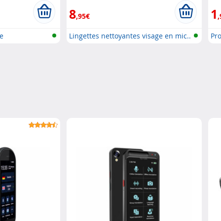
8
1
,95€
,
e
Lingettes nettoyantes visage en mic..
Pr