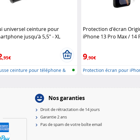
ui universel ceinture pour
Protection d'écran Orig
artphone jusqu'à 5,5" - XL
iPhone 13 Pro Max / 14 
ashi
verre trempé force glas
2
9
,95€
,90€
usse ceinture pour téléphone &
Protection écran pour iPhon
..
Nos garanties
Droit de rétractation de 14 jours
Garantie 2 ans
Pas de spam de votre boîte email