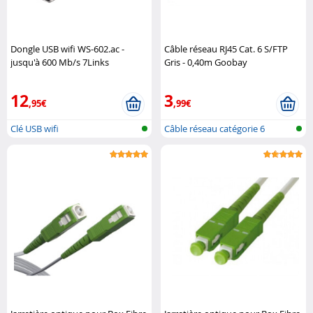
Dongle USB wifi WS-602.ac -
Câble réseau RJ45 Cat. 6 S/FTP
jusqu'à 600 Mb/s 7Links
Gris - 0,40m Goobay
12
3
,95€
,99€
Clé USB wifi
Câble réseau catégorie 6