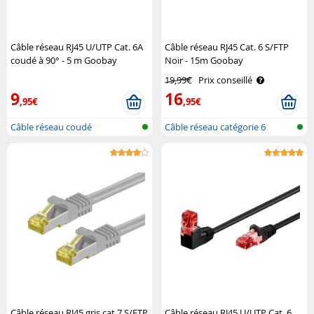
Câble réseau RJ45 U/UTP Cat. 6A
Câble réseau RJ45 Cat. 6 S/FTP
coudé à 90° - 5 m Goobay
Noir - 15m Goobay
19,99€
Prix conseillé
9
16
,95€
,95€
Câble réseau coudé
Câble réseau catégorie 6
Câble réseau RJ45 gris cat.7 S/FTP
Câble réseau RJ45 U/UTP Cat. 6