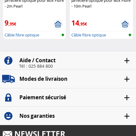
Jarretière optique pour Box Fibre
Jarretière optique pour Box Fibre
- 2m Pearl
- 10m Pearl
9
14
,95€
,95€
Câble fibre optique
Câble fibre optique
monomode pour B..
monomode pour B..
Aide / Contact
Tél : 025 884 800
Modes de livraison
Paiement sécurisé
Nos garanties
NEWSLETTER