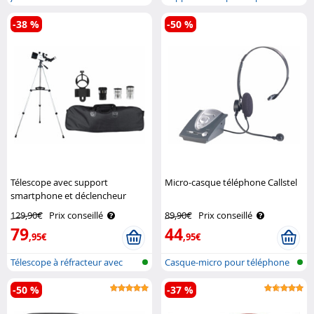
support ..
oculaires
-38 %
-50 %
Télescope avec support
Micro-casque téléphone Callstel
smartphone et déclencheur
Zavarius
129,90€
Prix conseillé
89,90€
Prix conseillé
79
44
,95€
,95€
Télescope à réfracteur avec
Casque-micro pour téléphone
support..
(supra-..
-50 %
-37 %