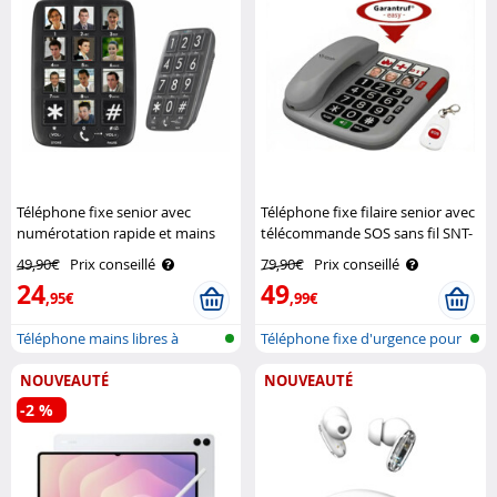
Téléphone fixe senior avec
Téléphone fixe filaire senior avec
numérotation rapide et mains
télécommande SOS sans fil SNT-
libres XLF-30 Simvalley
60 Simvalley Communications
49,90€
Prix conseillé
79,90€
Prix conseillé
Communications
24
49
,95€
,99€
Téléphone mains libres à
Téléphone fixe d'urgence pour
grande tou..
senio..
NOUVEAUTÉ
NOUVEAUTÉ
-2 %