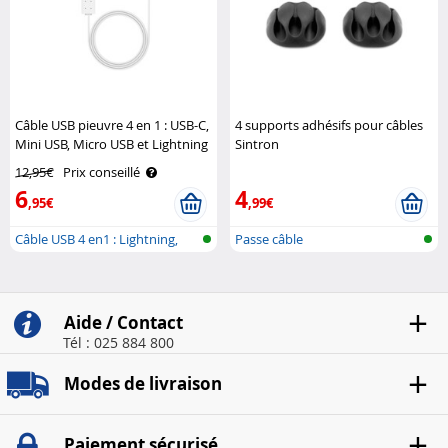
Câble USB pieuvre 4 en 1 : USB-C,
4 supports adhésifs pour câbles
Mini USB, Micro USB et Lightning
Sintron
XLayer
12,95€
Prix conseillé
6
4
,95€
,99€
Câble USB 4 en1 : Lightning,
Passe câble
USB Ty..
Aide / Contact
Tél : 025 884 800
Modes de livraison
Paiement sécurisé