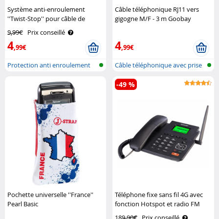
Système anti-enroulement
Câble téléphonique RJ11 vers
''Twist-Stop'' pour câble de
gigogne M/F - 3 m Goobay
téléphone S-Impuls
9,99€
Prix conseillé
4
4
,99€
,99€
Protection anti enroulement
Câble téléphonique avec prise
pour câ..
Gigog..
-49 %
Pochette universelle ''France''
Téléphone fixe sans fil 4G avec
Pearl Basic
fonction Hotspot et radio FM
TTF-405 Simvalley
189,90€
Prix conseillé