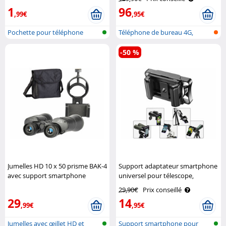
Communications
1
96
,99€
,95€
Pochette pour téléphone
Téléphone de bureau 4G,
touche SOS ..
-50 %
Jumelles HD 10 x 50 prisme BAK-4
Support adaptateur smartphone
avec support smartphone
universel pour télescope,
Zavarius
jumelles et microscope Callstel
29,90€
Prix conseillé
29
14
,99€
,95€
Jumelles avec œillet HD et
Support smartphone pour