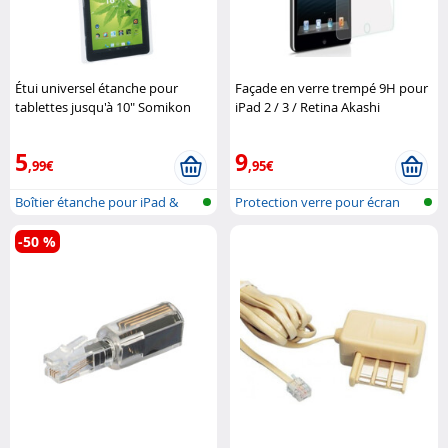
Étui universel étanche pour
Façade en verre trempé 9H pour
tablettes jusqu'à 10" Somikon
iPad 2 / 3 / Retina Akashi
5
9
,99€
,95€
Boîtier étanche pour iPad &
Protection verre pour écran
tablett..
d'iPad
-50 %