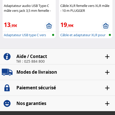
Adaptateur audio USB Type-C
Câble XLR femelle vers XLR mâle
mâle vers jack 3,5 mm femelle -
- 10 m PLUGGER
Blanc DeLock
13
19
,95€
,99€
Adaptateur USB type C vers
Câble et adaptateur XLR pour
jack
microp..
Aide / Contact
Tél : 025 884 800
Modes de livraison
Paiement sécurisé
Nos garanties