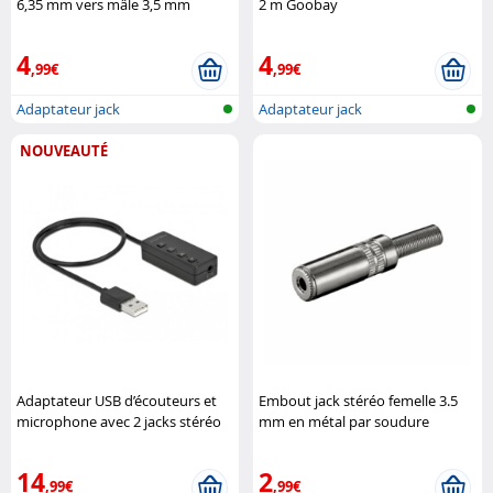
6,35 mm vers mâle 3,5 mm
2 m Goobay
DeLock
4
4
,99€
,99€
Adaptateur jack
Adaptateur jack
NOUVEAUTÉ
Adaptateur USB d’écouteurs et
Embout jack stéréo femelle 3.5
microphone avec 2 jacks stéréo
mm en métal par soudure
pour Windows et Mac DeLock
Goobay
14
2
,99€
,99€