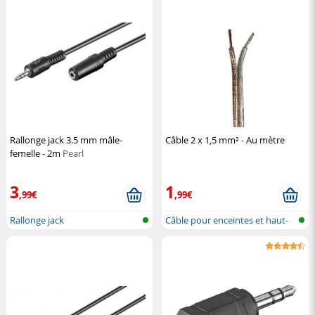
Rallonge jack 3.5 mm mâle-
Câble 2 x 1,5 mm² - Au mètre
femelle - 2m
Pearl
3
1
,99€
,99€
Rallonge jack
Câble pour enceintes et haut-
parleu...