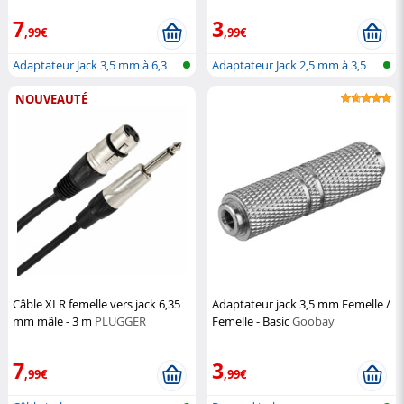
7
3
,99€
,99€
Adaptateur Jack 3,5 mm à 6,3
Adaptateur Jack 2,5 mm à 3,5
mm
mm
NOUVEAUTÉ
Câble XLR femelle vers jack 6,35
Adaptateur jack 3,5 mm Femelle /
mm mâle - 3 m
PLUGGER
Femelle - Basic
Goobay
7
3
,99€
,99€