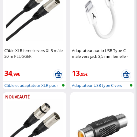
Câble XLR femelle vers XLR mâle -
Adaptateur audio USB Type-C
20 m
PLUGGER
mâle vers jack 3,5 mm femelle -
Blanc
DeLock
34
13
,99€
,95€
Câble et adaptateur XLR pour
Adaptateur USB type C vers
microp...
jack
NOUVEAUTÉ