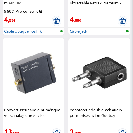
m
Auvisio
rétractable Retrak Premium -
1,50 m
Retrak
9,90€
Prix conseillé
4
4
,99€
,99€
Câble optique Toslink
Câble jack
Convertisseur audio numérique
Adaptateur double jack audio
vers analogique
Auvisio
pour prises avion
Goobay
13
3
,95€
,99€