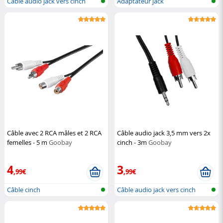
Câble audio jack vers cinch
Adaptateur jack
Câble avec 2 RCA mâles et 2 RCA
Câble audio jack 3,5 mm vers 2x
femelles - 5 m
Goobay
cinch - 3m
Goobay
4
3
,99€
,99€
Câble cinch
Câble audio jack vers cinch