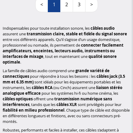
<
1
2
3
>
Indispensables pour toute installation sonore, les
câbles audio
assurent une
transmission claire, stable et fidèle du signal sonore
entre vos différents appareils. Qu’il s’agisse d’un usage domestique,
professionnel ou nomade, ils permettent de
connecter facilement
amplificateurs, enceintes, lecteurs audio, instruments ou
interfaces de mixage
, tout en maintenant une
qualité sonore
optimale
.
La famille de câbles audio comprend une
grande variété de
connectiques
pour répondre à tous les besoins : les
câbles jack (3.5
mm et 6.35 mm)
sont idéals pour les équipements portables et les
instruments, les
câbles RCA
(ou Cinch) assurent une
liaison stéréo
analogique efficace
pour les systèmes hi-fi ou home cinéma, les
câbles optiques
offrent une
transmission numérique sans
interférences
, tandis que les
câbles XLR
sont privilégiés pour leur
fiabilité en milieu professionnel
. Chaque type de câble est disponible
en différentes longueurs et finitions, avec ou sans connecteurs pré-
montés.
Robustes, performants et faciles à installer, ces câbles s’adaptent à