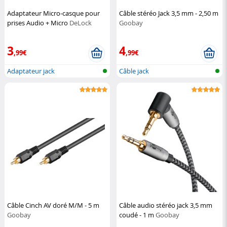
Adaptateur Micro-casque pour
Câble stéréo Jack 3,5 mm - 2,50 m
prises Audio + Micro
DeLock
Goobay
3
4
,99€
,99€
Adaptateur jack
Câble jack
Câble Cinch AV doré M/M - 5 m
Câble audio stéréo jack 3,5 mm
Goobay
coudé - 1 m
Goobay