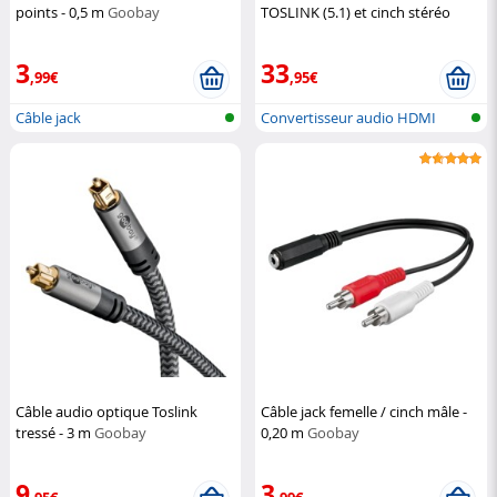
points - 0,5 m
Goobay
TOSLINK (5.1) et cinch stéréo
(2.0)
Auvisio
3
33
,99€
,95€
Câble jack
Convertisseur audio HDMI
vers optiq...
Câble audio optique Toslink
Câble jack femelle / cinch mâle -
tressé - 3 m
Goobay
0,20 m
Goobay
9
3