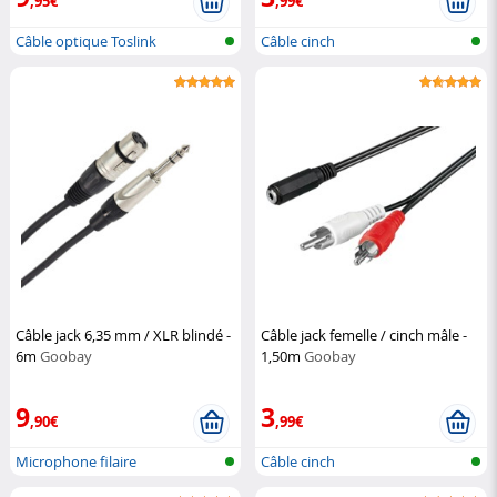
,95€
,99€
Câble optique Toslink
Câble cinch
Câble jack 6,35 mm / XLR blindé -
Câble jack femelle / cinch mâle -
6m
Goobay
1,50m
Goobay
9
3
,90€
,99€
Microphone filaire
Câble cinch