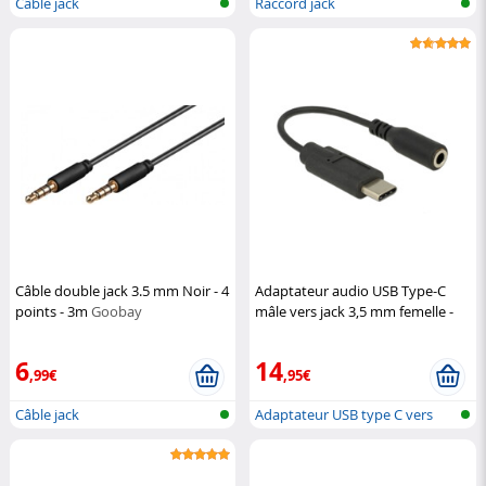
Câble jack
Raccord jack
Câble double jack 3.5 mm Noir - 4
Adaptateur audio USB Type-C
points - 3m
Goobay
mâle vers jack 3,5 mm femelle -
Noir
DeLock
6
14
,99€
,95€
Câble jack
Adaptateur USB type C vers
jack