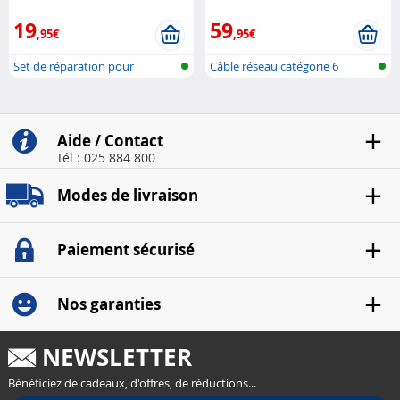
19
59
,95€
,95€
Set de réparation pour
Câble réseau catégorie 6
parquet et s..
Aide / Contact
Tél : 025 884 800
Modes de livraison
Paiement sécurisé
Nos garanties
NEWSLETTER
Bénéficiez de cadeaux, d'offres, de réductions...