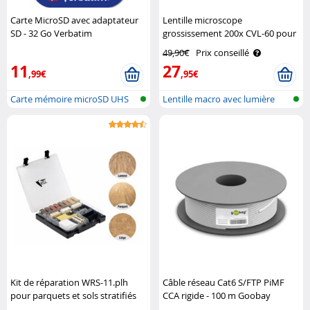
Carte MicroSD avec adaptateur
Lentille microscope
SD - 32 Go Verbatim
grossissement 200x CVL-60 pour
smartphones Somikon
49,90€
Prix conseillé
11
27
,99€
,95€
Carte mémoire microSD UHS
Lentille macro avec lumière
U1
LED pou..
Kit de réparation WRS-11.plh
Câble réseau Cat6 S/FTP PiMF
pour parquets et sols stratifiés
CCA rigide - 100 m Goobay
AGT