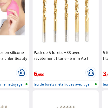
es en silicone
Pack de 5 forets HSS avec
5 
 Sichler Beauty
revêtement titane - 5 mm AGT
ti
6
3
,95€
,
r le nettoyage..
Jeu de forets métalliques avec tige..
Jeu