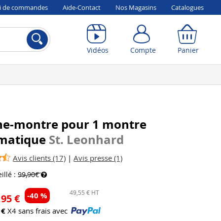
vi de commandes
Aide-Contact
Nos Magasins
Catalogues
Compte
Panier
Vidéos
Compte
Panier
ne-montre pour 1 montre
matique
St. Leonhard
Avis clients (17)
|
Avis presse (1)
illé :
99,90€
49,55 € HT
-40 %
,95 €
 €
X4 sans frais avec