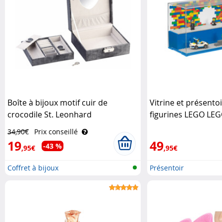
Boîte à bijoux motif cuir de
Vitrine et présento
crocodile St. Leonhard
figurines LEGO LE
34,90€
Prix conseillé
19
49
-43 %
,95€
,95€
Coffret à bijoux
Présentoir