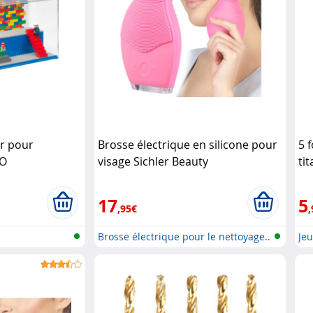
ir pour
Brosse électrique en silicone pour
5 
GO
visage Sichler Beauty
ti
17
5
,95€
,
Brosse électrique pour le nettoyage..
Jeu