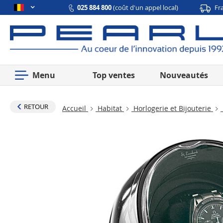
025 884 800
(coût d'un appel local)
Fr
Menu
Top ventes
Nouveautés
RETOUR
Accueil
Habitat
Horlogerie et Bijouterie