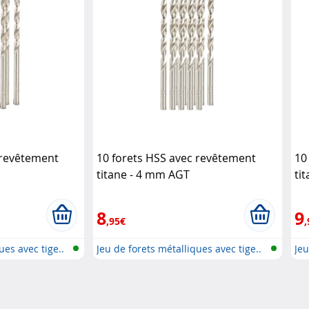
 revêtement
10 forets HSS avec revêtement
10
titane - 4 mm AGT
ti
8
9
,95€
,
ues avec tige..
Jeu de forets métalliques avec tige..
Jeu