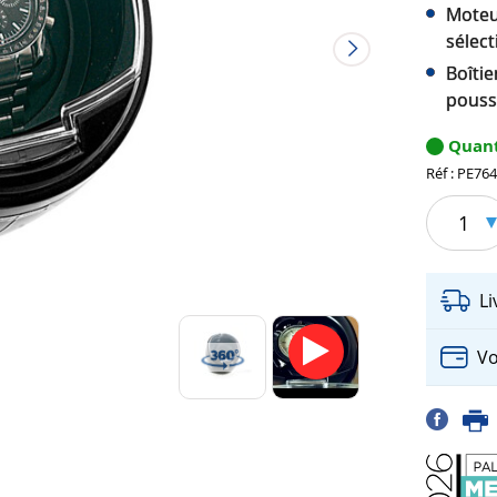
Moteur
sélec
Boîtie
pouss
Quant
Réf : PE76
1
L
Vo