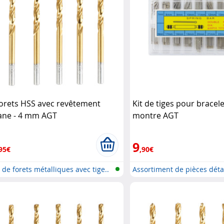
forets HSS avec revêtement
Kit de tiges pour bracel
tane - 4 mm AGT
montre AGT
9
95€
,90€
 de forets métalliques avec tige..
Assortiment de pièces dét
pou..