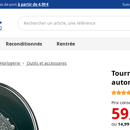
ais de port
à partir de 4,99 €
Sui
Reconditionnés
Rentrée
Horlogerie
Outils et accessoires
Tour
auto
Prix conse
59
ou
14,99