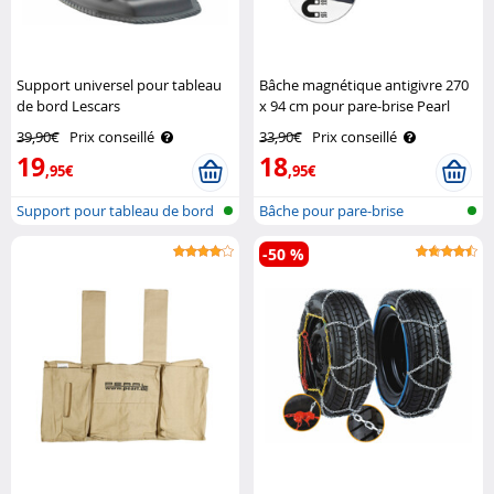
Support universel pour tableau
Bâche magnétique antigivre 270
de bord Lescars
x 94 cm pour pare-brise Pearl
39,90€
Prix conseillé
33,90€
Prix conseillé
19
18
,95€
,95€
Support pour tableau de bord
Bâche pour pare-brise
de voi..
antiglace ave..
-50 %