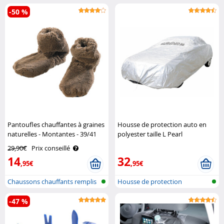
avec..
-50 %
Pantoufles chauffantes à graines
Housse de protection auto en
naturelles - Montantes - 39/41
polyester taille L Pearl
Infactory
29,90€
Prix conseillé
14
32
,95€
,95€
Chaussons chauffants remplis
Housse de protection
de gra..
complète pour ..
-47 %