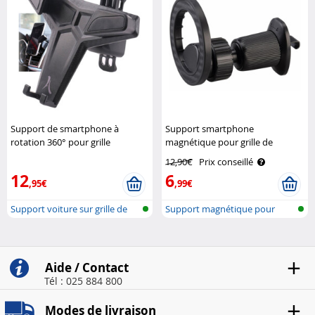
Support de smartphone à
Support smartphone
rotation 360° pour grille
magnétique pour grille de
d'aération de voiture Akashi
ventilation Callstel
12,90€
Prix conseillé
12
6
,95€
,99€
Support voiture sur grille de
Support magnétique pour
venti..
grille d’aé..
Aide / Contact
Tél : 025 884 800
Modes de livraison