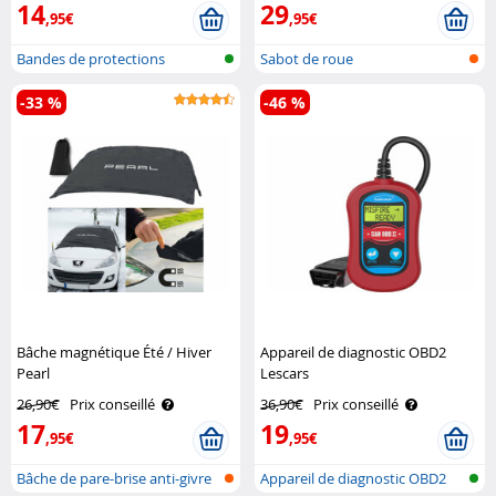
14
29
,95€
,95€
Bandes de protections
Sabot de roue
portières/cof..
-33 %
-46 %
Bâche magnétique Été / Hiver
Appareil de diagnostic OBD2
Pearl
Lescars
26,90€
Prix conseillé
36,90€
Prix conseillé
17
19
,95€
,95€
Bâche de pare-brise anti-givre
Appareil de diagnostic OBD2