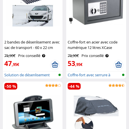
2 bandes de désenlisement avec
Coffre-fort en acier avec code
sac de transport - 60 x 22 cm
numérique 12 litres XCase
Lescars
79,90€
Prix conseillé
79,90€
Prix conseillé
47
53
,95€
,95€
Solution de désenlisement
Coffre-fort avec serrure à
combinai..
-50 %
-44 %