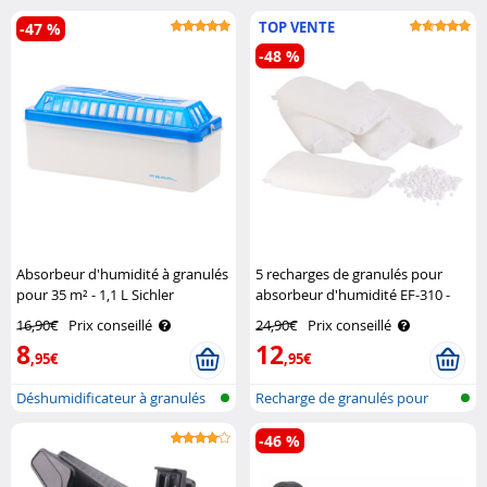
TOP VENTE
-47 %
-48 %
Absorbeur d'humidité à granulés
5 recharges de granulés pour
pour 35 m² - 1,1 L Sichler
absorbeur d'humidité EF-310 -
Haushaltsgeräte
0,5 kg Sichler Haushaltsgeräte
16,90€
Prix conseillé
24,90€
Prix conseillé
8
12
,95€
,95€
Déshumidificateur à granulés
Recharge de granulés pour
rechar..
déshumidi..
-46 %