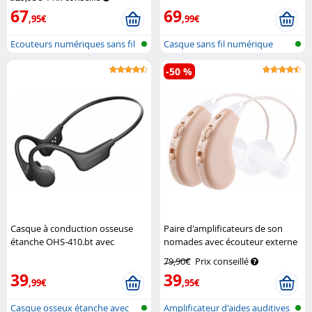
67
69
,95€
,99€
Ecouteurs numériques sans fil
Casque sans fil numérique
avec...
supra-aur...
-50 %
Casque à conduction osseuse
Paire d'amplificateurs de son
étanche OHS-410.bt avec
nomades avec écouteur externe
fonction bluetooth 5.4
Auvisio
et chargeur USB
Newgen
79,90€
Prix conseillé
Medicals
39
39
,99€
,95€
Casque osseux étanche avec
Amplificateur d'aides auditives