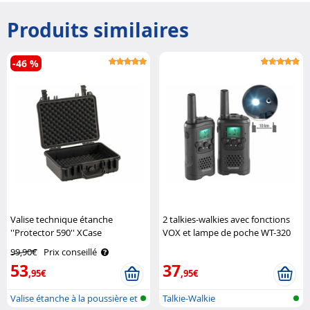
Produits similaires
-46 %
Valise technique étanche
2 talkies-walkies avec fonctions
''Protector 590'' XCase
VOX et lampe de poche WT-320
Simvalley Communications
99,90€
Prix conseillé
53
37
,95€
,95€
Valise étanche à la poussière et
Talkie-Walkie