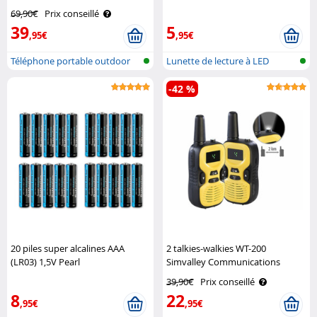
antichoc XT-400 Simvalley Mobile
69,90€
Prix conseillé
39
5
,95€
,95€
Téléphone portable outdoor
Lunette de lecture à LED
double S..
-42 %
20 piles super alcalines AAA
2 talkies-walkies WT-200
(LR03) 1,5V Pearl
Simvalley Communications
39,90€
Prix conseillé
8
22
,95€
,95€