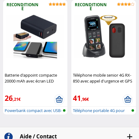
l'ext..
voiture
RECONDITIONN
RECONDITIONN
É
É
Batterie d'appoint compacte
Téléphone mobile senior 4G RX-
20000 mAh avec écran LED
850 avec appel d'urgence et GPS
(Reconditionné) Revolt
(Reconditionné) Simvalley
Mobile
26
41
,21€
,96€
Powerbank compact avec USB-
Téléphone portable 4G pour
C Power ..
seniors ..
Aide / Contact