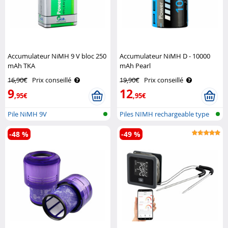
Accumulateur NiMH 9 V bloc 250
Accumulateur NiMH D - 10000
mAh TKA
mAh Pearl
16,90€
Prix conseillé
19,90€
Prix conseillé
9
12
,95€
,95€
Pile NiMH 9V
Piles NIMH rechargeable type
D
-48 %
-49 %