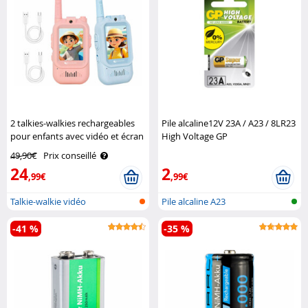
2 talkies-walkies rechargeables
Pile alcaline12V 23A / A23 / 8LR23
pour enfants avec vidéo et écran
High Voltage GP
couleur Playtastic
49,90€
Prix conseillé
24
2
,99€
,99€
Talkie-walkie vidéo
Pile alcaline A23
-41 %
-35 %