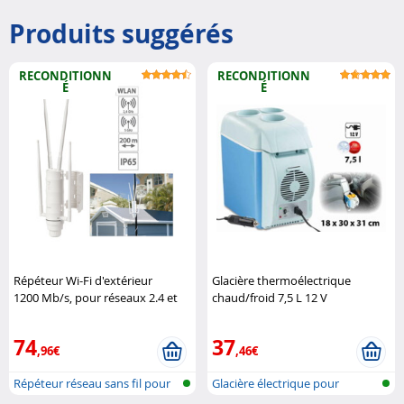
Produits suggérés
RECONDITIONN
RECONDITIONN
É
É
Répéteur Wi-Fi d'extérieur
Glacière thermoélectrique
1200 Mb/s, pour réseaux 2.4 et
chaud/froid 7,5 L 12 V
5 GHz : WLR-1200
(reconditionnée) Lescars
(Reconditionné) 7Links
74
37
,96€
,46€
Répéteur réseau sans fil pour
Glacière électrique pour