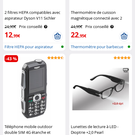
2 filtres HEPA compatibles avec
Thermomètre de cuisson
aspirateur Dyson V11 Sichler
magnétique connecté avec 2
Haushaltsgeräte
sondes Rosenstein & Söhne
24,90€
Prix conseillé
44,90€
Prix conseillé
12
22
,99€
,95€
Filtre HEPA pour aspirateur
Thermomètre pour barbecue
Dyson, ..
avec blue..
-43 %
Téléphone mobile outdoor
Lunettes de lecture à LED -
double SIM 4G étanche et
Dioptrie +2,0 Pearl