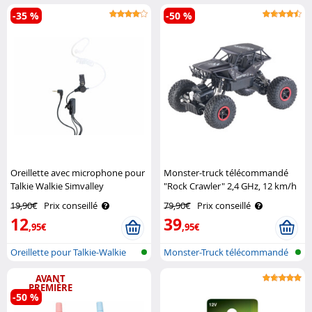
à ..
-35 %
-50 %
Oreillette avec microphone pour
Monster-truck télécommandé
Talkie Walkie Simvalley
"Rock Crawler" 2,4 GHz, 12 km/h
Communications
Simulus
19,90€
Prix conseillé
79,90€
Prix conseillé
12
39
,95€
,95€
Oreillette pour Talkie-Walkie
Monster-Truck télécommandé
AVANT
PREMIÈRE
-50 %