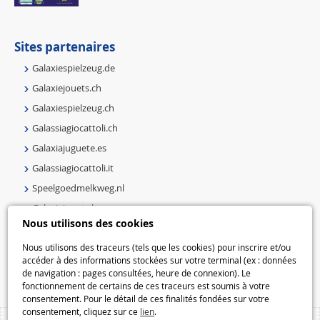
Sites partenaires
Galaxiespielzeug.de
Galaxiejouets.ch
Galaxiespielzeug.ch
Galassiagiocattoli.ch
Galaxiajuguete.es
Galassiagiocattoli.it
Speelgoedmelkweg.nl
Galaxiejouets.be
Nous utilisons des cookies
Galaxiespielzeug.be
Nous utilisons des traceurs (tels que les cookies) pour inscrire et/ou
Speelgoedmelkweg.be
accéder à des informations stockées sur votre terminal (ex : données
Macway.com
de navigation : pages consultées, heure de connexion). Le
fonctionnement de certains de ces traceurs est soumis à votre
consentement. Pour le détail de ces finalités fondées sur votre
consentement, cliquez sur ce
lien
.