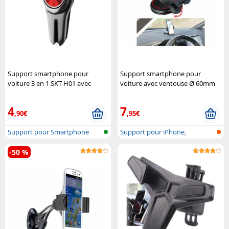
Support smartphone pour
Support smartphone pour
voiture 3 en 1 SKT-H01 avec
voiture avec ventouse Ø 60mm
anneau et pince - Rouge Macway
Lescars
4
7
,90€
,95€
Support pour Smartphone
Support pour iPhone,
smartphone & v..
-50 %