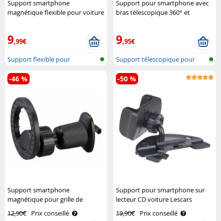
Support smartphone
Support pour smartphone avec
magnétique flexible pour voiture
bras télescopique 360° et
Callstel
fixation One Touch Callstel
9
9
,99€
,95€
Support flexible pour
Support télescopique pour
téléphone por..
Smartphon..
-46 %
-50 %
Support smartphone
Support pour smartphone sur
magnétique pour grille de
lecteur CD voiture Lescars
ventilation Callstel
12,90€
Prix conseillé
19,90€
Prix conseillé