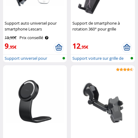
Support auto universel pour
Support de smartphone à
smartphone Lescars
rotation 360° pour grille
d'aération de voiture Akashi
19,90€
Prix conseillé
9
12
,95€
,95€
Support universel pour
Support voiture sur grille de
véhicule
venti..