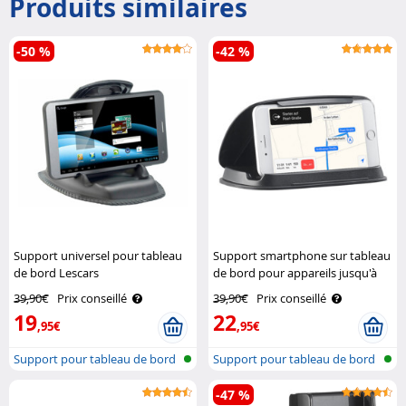
Produits similaires
-50 %
-42 %
Support universel pour tableau
Support smartphone sur tableau
de bord Lescars
de bord pour appareils jusqu'à
11,5 cm de hauteur Lescars
39,90€
Prix conseillé
39,90€
Prix conseillé
19
22
,95€
,95€
Support pour tableau de bord
Support pour tableau de bord
de voi..
de voi..
-47 %