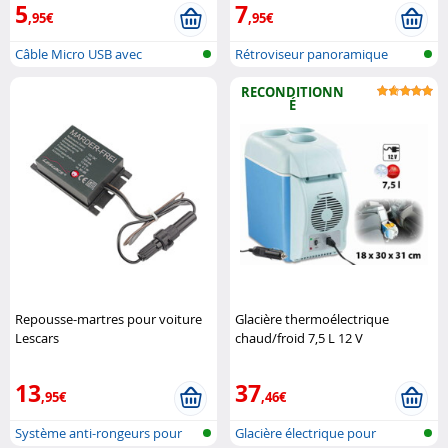
5
7
,95€
,95€
Câble Micro USB avec
Rétroviseur panoramique
enrouleur de c..
RECONDITIONN
É
Repousse-martres pour voiture
Glacière thermoélectrique
Lescars
chaud/froid 7,5 L 12 V
(reconditionnée) Lescars
13
37
,95€
,46€
Système anti-rongeurs pour
Glacière électrique pour