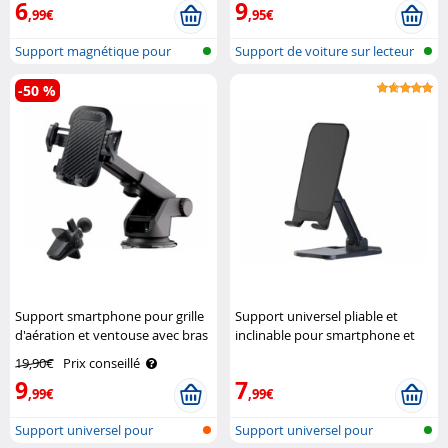
6
9
,99€
,95€
Support magnétique pour
Support de voiture sur lecteur
grille d’aé..
CD p..
-50 %
Support smartphone pour grille
Support universel pliable et
d'aération et ventouse avec bras
inclinable pour smartphone et
extensible Callstel
tablette Pearl
19,90€
Prix conseillé
9
7
,99€
,99€
Support universel pour
Support universel pour