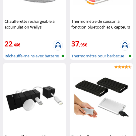
Chaufferette rechargeable à
Thermomètre de cuisson à
accumulation Wellys
fonction bluetooth et 6 capteurs
Rosenstein & Söhne
22
37
,46€
,95€
Réchauffe-mains avec batterie
Thermomètre pour barbecue
avec blue..