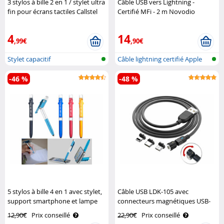
3 stylos à bille 2 en 1 / stylet ultra
Câble USB vers Lightning -
fin pour écrans tactiles Callstel
Certifié MFi - 2 m Novodio
4
14
,99€
,90€
Stylet capacitif
Câble lightning certifié Apple
(MFI..
-46 %
-48 %
5 stylos à bille 4 en 1 avec stylet,
Câble USB LDK-105 avec
support smartphone et lampe
connecteurs magnétiques USB-
led Pearl
C/Micro-USB/Lightning Callstel
12,90€
Prix conseillé
22,90€
Prix conseillé