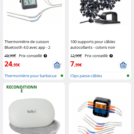
Thermomètre de cuisson
100 supports pour câbles
Bluetooth 4.0 avec app - 2
autocollants - coloris noir
sondes Rosenstein & Söhne
General Office
49,90€
Prix conseillé
12,90€
Prix conseillé
24
7
,95€
,99€
Thermomètre pour barbecue
Clips passe-câbles
avec blue..
RECONDITIONN
É