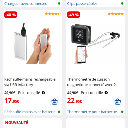
Chargeur avec connecteur
Clips passe-câbles
Dock
-40 %
-49 %
Réchauffe-mains rechargeable
Thermomètre de cuisson
via USB Infactory
magnétique connecté avec 2
sondes Rosenstein & Söhne
29,90€
Prix conseillé
44,90€
Prix conseillé
17
22
,95€
,95€
Réchauffe-mains avec batterie
Thermomètre pour barbecue
avec blue..
NOUVEAUTÉ