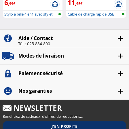
6
11
,99€
,95€
Stylo à bille 4 en1 avec stylet
Câble de charge rapide USB
magnétiq..
Aide / Contact
Tél : 025 884 800
Modes de livraison
Paiement sécurisé
Nos garanties
NEWSLETTER
Bénéficiez de cadeaux, d'offres, de réductions...