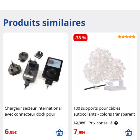
Produits similaires
-38 %
Chargeur secteur international
100 supports pour câbles
avec connecteur dock pour
autocollants - coloris transparent
iPhone / iPod Kensington
General Office
12,90€
Prix conseillé
6
7
,95€
,99€