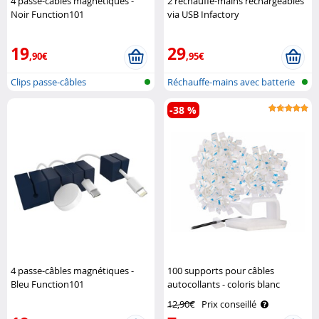
4 passe-câbles magnétiques -
2 réchauffe-mains rechargeables
Noir Function101
via USB Infactory
19
29
,90€
,95€
Clips passe-câbles
Réchauffe-mains avec batterie
-38 %
4 passe-câbles magnétiques -
100 supports pour câbles
Bleu Function101
autocollants - coloris blanc
General Office
12,90€
Prix conseillé