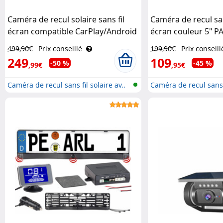
Caméra de recul solaire sans fil
Caméra de recul san
écran compatible CarPlay/Android
écran couleur 5" P
Auto PA-755 Lescars
499,90€
Prix conseillé
199,90€
Prix conseill
249
109
-50 %
-45 %
,99€
,95€
Caméra de recul sans fil solaire av..
Caméra de recul sans 