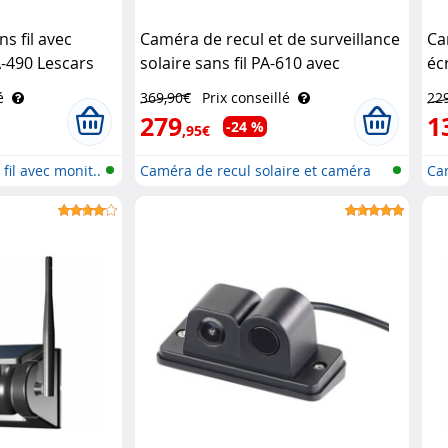
s fil avec
Caméra de recul et de surveillance
Ca
A-490 Lescars
solaire sans fil PA-610 avec
éc
moniteur 7" Lescars
é
369,90€
Prix conseillé
22
279
1
-24 %
,95€
fil avec monit..
Caméra de recul solaire et caméra
Ca
d..