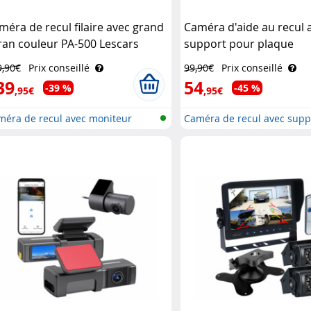
méra de recul filaire avec grand
Caméra d'aide au recul 
ran couleur PA-500 Lescars
support pour plaque
d'immatriculation Lesca
9,90€
Prix conseillé
99,90€
Prix conseillé
39
54
-39 %
-45 %
,95€
,95€
méra de recul avec moniteur
Caméra de recul avec supp
p..