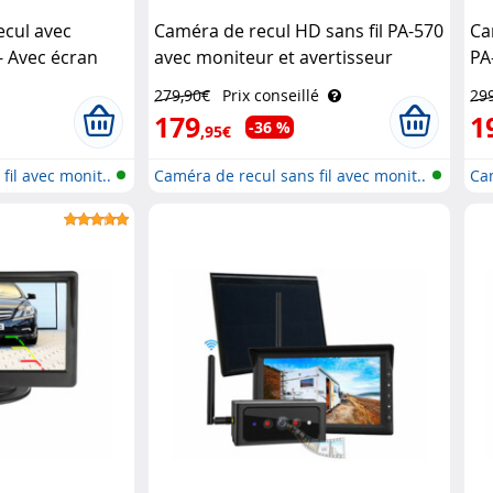
ecul avec
Caméra de recul HD sans fil PA-570
Ca
- Avec écran
avec moniteur et avertisseur
PA
Lescars
av
279,90€
Prix conseillé
29
179
1
-36 %
,95€
fil avec monit..
Caméra de recul sans fil avec monit..
Cam
mon