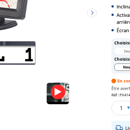
Inclin
Activ
arrièr
Écran 
Choisis
Seu
Choisis
Neu
En c
Être avert
Réf : PX41
1
L