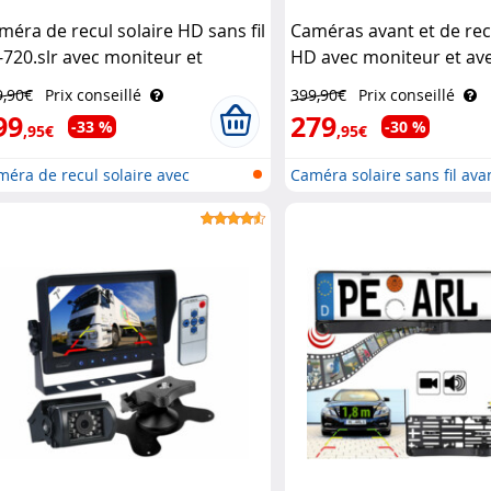
méra de recul solaire HD sans fil
Caméras avant et de rec
-720.slr avec moniteur et
HD avec moniteur et ave
ertisseur Lescars
PA-750 Lescars
9,90€
Prix conseillé
399,90€
Prix conseillé
99
279
-33 %
-30 %
,95€
,95€
éra de recul solaire avec
Caméra solaire sans fil avan
ite..