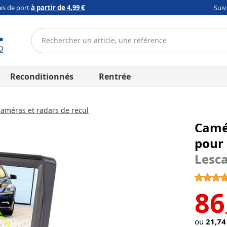
ais de port
à partir de 4,99 €
Sui
Reconditionnés
Rentrée
améras et radars de recul
Camér
pour 
Lesc
86
ou
21,74