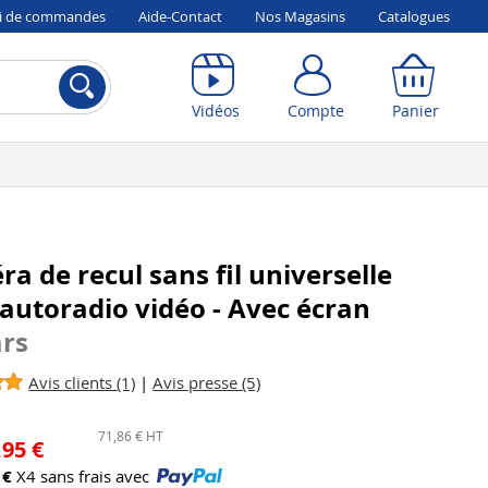
vi de commandes
Aide-Contact
Nos Magasins
Catalogues
Compte
Panier
Vidéos
Compte
Panier
a de recul sans fil universelle
autoradio vidéo - Avec écran
ars
Avis clients (1)
|
Avis presse (5)
71,86 € HT
,95 €
 €
X4 sans frais avec