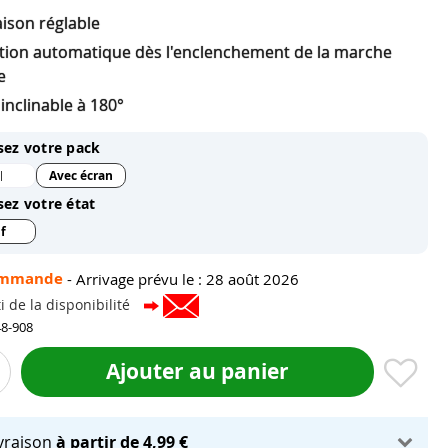
aison réglable
ation automatique dès l'enclenchement de la marche
e
inclinable à 180°
sez votre pack
Avec écran
l
sez votre état
f
ommande
-
Arrivage prévu le : 28 août 2026
i de la disponibilité
48-908
Ajouter au panier
ivraison
à partir de 4,99 €