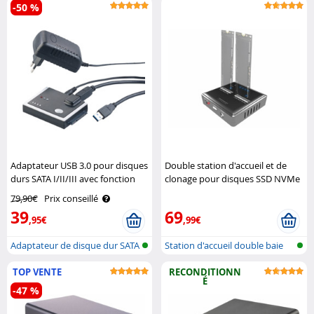
-50 %
Adaptateur USB 3.0 pour disques
Double station d'accueil et de
durs SATA I/II/III avec fonction
clonage pour disques SSD NVMe
clonage Xystec
M.2 Xystec
79,90€
Prix conseillé
39
69
,95€
,99€
Adaptateur de disque dur SATA
Station d'accueil double baie
avec ..
pour ..
TOP VENTE
RECONDITIONN
É
-47 %