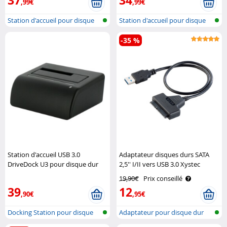
37
34
,99€
,99€
Station d'accueil pour disque
Station d'accueil pour disque
dur a..
dur a..
-35 %
Station d'accueil USB 3.0
Adaptateur disques durs SATA
DriveDock U3 pour disque dur
2,5'' I/II vers USB 3.0 Xystec
SATA 2,5" et 3,5" Storeva
19,90€
Prix conseillé
39
12
,90€
,95€
Docking Station pour disque
Adaptateur pour disque dur
dur
SATA