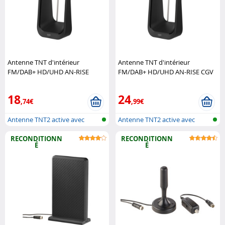
Antenne TNT d'intérieur
Antenne TNT d'intérieur
FM/DAB+ HD/UHD AN-RISE
FM/DAB+ HD/UHD AN-RISE CGV
(Reconditionné) CGV
18
24
,74€
,99€
Antenne TNT2 active avec
Antenne TNT2 active avec
réception ..
réception ..
RECONDITIONN
RECONDITIONN
É
É