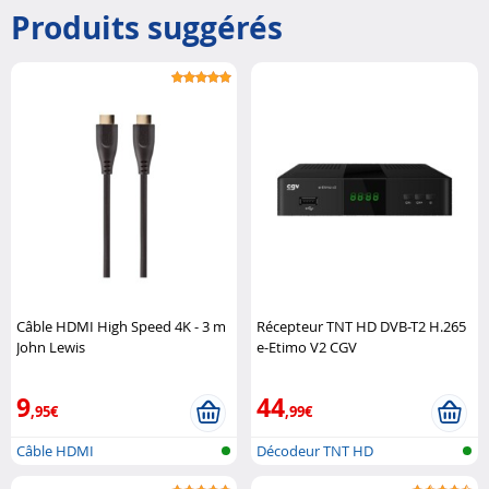
Produits suggérés
Câble HDMI High Speed 4K - 3 m
Récepteur TNT HD DVB-T2 H.265
John Lewis
e-Etimo V2 CGV
9
44
,95€
,99€
Câble HDMI
Décodeur TNT HD