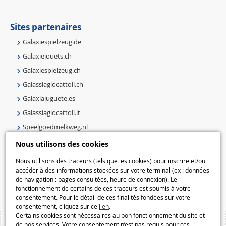
Sites partenaires
Galaxiespielzeug.de
Galaxiejouets.ch
Galaxiespielzeug.ch
Galassiagiocattoli.ch
Galaxiajuguete.es
Galassiagiocattoli.it
Speelgoedmelkweg.nl
Galaxiejouets.be
Nous utilisons des cookies
Galaxiespielzeug.be
Nous utilisons des traceurs (tels que les cookies) pour inscrire et/ou
Speelgoedmelkweg.be
accéder à des informations stockées sur votre terminal (ex : données
de navigation : pages consultées, heure de connexion). Le
Macway.com
fonctionnement de certains de ces traceurs est soumis à votre
consentement. Pour le détail de ces finalités fondées sur votre
consentement, cliquez sur ce
lien
.
Certains cookies sont nécessaires au bon fonctionnement du site et
de nos services. Votre consentement n’est pas requis pour ces