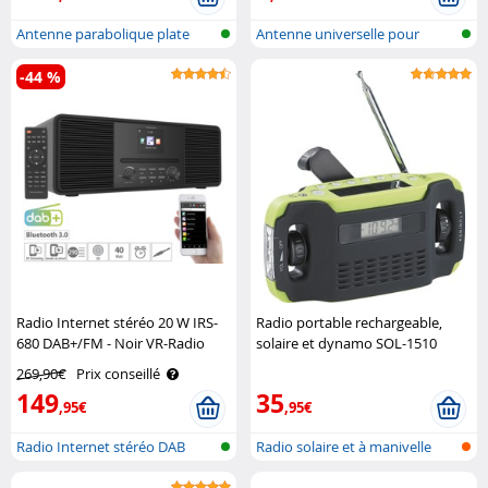
Antenne parabolique plate
Antenne universelle pour
double LN..
voitures
-44 %
Radio Internet stéréo 20 W IRS-
Radio portable rechargeable,
680 DAB+/FM - Noir VR-Radio
solaire et dynamo SOL-1510
Infactory
269,90€
Prix conseillé
149
35
,95€
,95€
Radio Internet stéréo DAB
Radio solaire et à manivelle
avec blue..