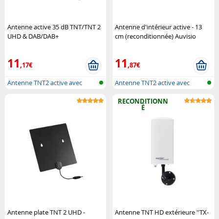
Antenne active 35 dB TNT/TNT 2
Antenne d'intérieur active - 13
UHD & DAB/DAB+
cm (reconditionnée) Auvisio
(Reconditionné) Auvisio
11
11
,17€
,87€
Antenne TNT2 active avec
Antenne TNT2 active avec
réception ..
réception ..
RECONDITIONN
É
Antenne plate TNT 2 UHD -
Antenne TNT HD extérieure ''TX-