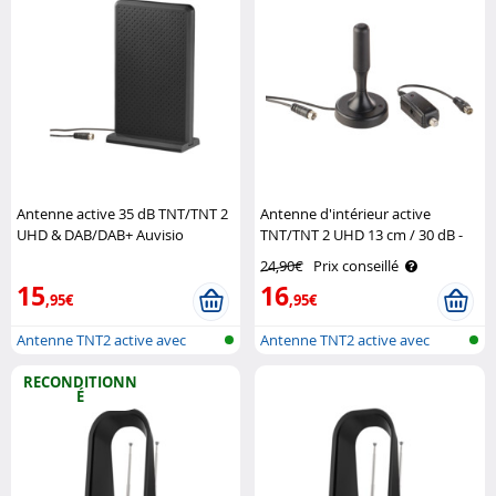
Antenne active 35 dB TNT/TNT 2
Antenne d'intérieur active
UHD & DAB/DAB+ Auvisio
TNT/TNT 2 UHD 13 cm / 30 dB -
Noir Auvisio
24,90€
Prix conseillé
15
16
,95€
,95€
Antenne TNT2 active avec
Antenne TNT2 active avec
réception ..
réception ..
RECONDITIONN
É