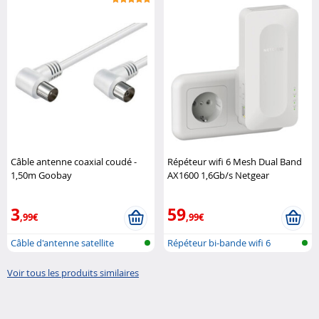
Câble antenne coaxial coudé -
Répéteur wifi 6 Mesh Dual Band
1,50m Goobay
AX1600 1,6Gb/s Netgear
3
59
,99€
,99€
Câble d'antenne satellite
Répéteur bi-bande wifi 6
Voir tous les produits similaires