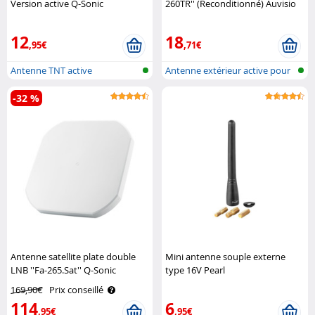
Version active Q-Sonic
260TR'' (Reconditionné) Auvisio
12
18
,95€
,71€
Antenne TNT active
Antenne extérieur active pour
la TN..
-32 %
Antenne satellite plate double
Mini antenne souple externe
LNB ''Fa-265.Sat'' Q-Sonic
type 16V Pearl
169,90€
Prix conseillé
114
6
,95€
,95€