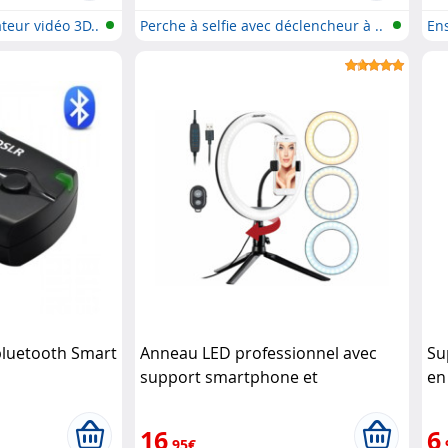
teur vidéo 3D..
Perche à selfie avec déclencheur à ..
Ens
Sm
bluetooth Smart
Anneau LED professionnel avec
Su
support smartphone et
en
déclencheur bluetooth Somikon
16
6
,95€
,