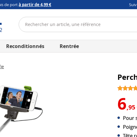
ais de port
à partir de 4,99 €
Sui
Reconditionnés
Rentrée
ie
Perch
6
,95
Pour 
Poign
Tête r