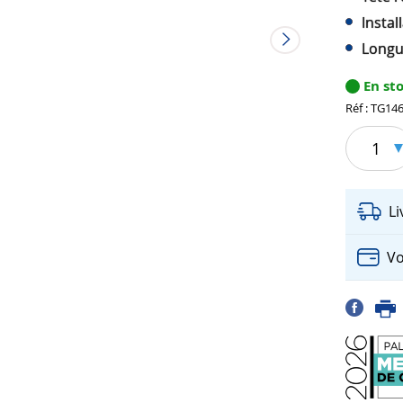
Instal
Longu
En st
Réf : TG14
1
L
Vo