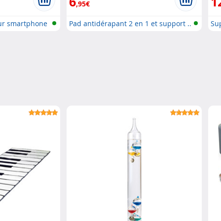
6
1
,95€
our smartphone
Pad antidérapant 2 en 1 et support ..
Su
sm