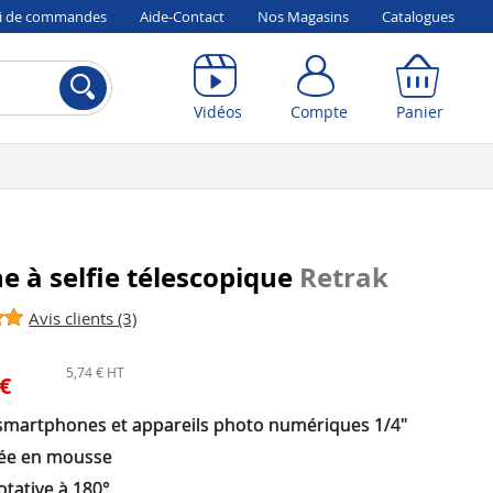
vi de commandes
Aide-Contact
Nos Magasins
Catalogues
Compte
Panier
Vidéos
Compte
Panier
e à selfie télescopique
Retrak
Avis clients (3)
5,74 € HT
 €
smartphones et appareils photo numériques 1/4"
ée en mousse
otative à 180°