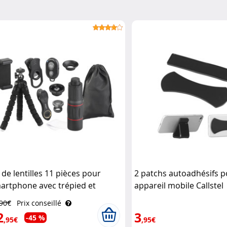
t de lentilles 11 pièces pour
2 patchs autoadhésifs 
artphone avec trépied et
appareil mobile Callstel
clencheur à distance CVL-220
,90€
Prix conseillé
mikon
2
3
-45 %
,95€
,95€