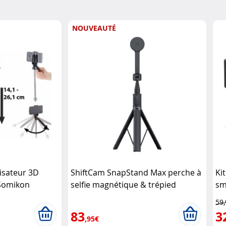
NOUVEAUTÉ
isateur 3D
ShiftCam SnapStand Max perche à
Ki
Somikon
selfie magnétique & trépied
sm
360°180 cm SHIFTCAM
dé
59
So
83
3
,95€