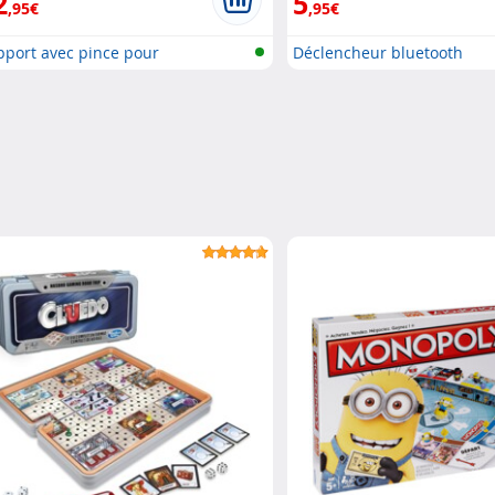
2
5
,95€
,95€
pport avec pince pour
Déclencheur bluetooth
artphone