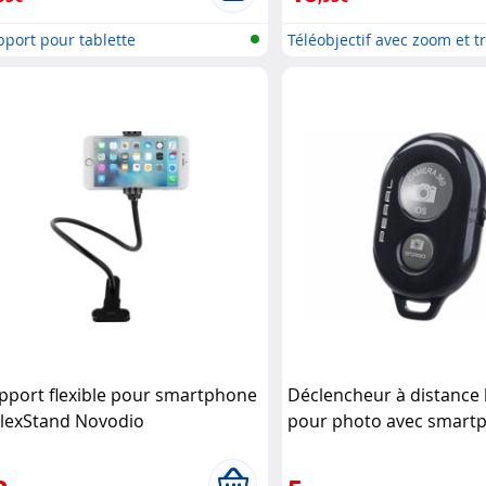
port pour tablette
Téléobjectif avec zoom et t
pport flexible pour smartphone
Déclencheur à distance
iFlexStand Novodio
pour photo avec smart
Callstel