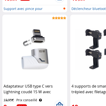
Support avec pince pour
Déclencheur bluetoo
smartphone
Adaptateur USB type C vers
4 supports de sma
Lightning coudé 15 W avec
trépied avec filetag
embout magnétique Callstel
19,95€
Prix conseillé