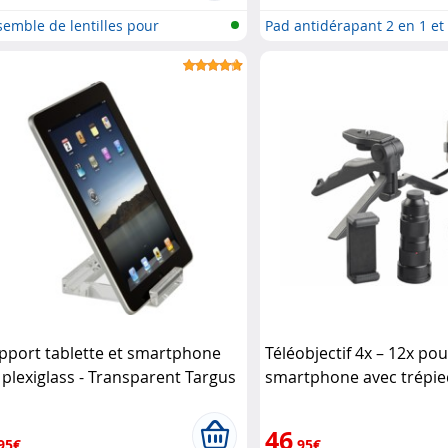
emble de lentilles pour
Pad antidérapant 2 en 1 et 
artpho..
pport tablette et smartphone
Téléobjectif 4x – 12x po
 plexiglass - Transparent Targus
smartphone avec trépie
250.zoom Somikon
46
95€
,95€