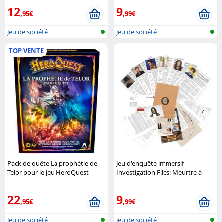
12
9
,95€
,99€
Jeu de société
Jeu de société
TOP VENTE
Pack de quête La prophétie de
Jeu d'enquête immersif
Telor pour le jeu HeroQuest
Investigation Files: Meurtre à
Hasbro
Berlin
Goliath
22
9
,95€
,99€
Jeu de société
Jeu de société