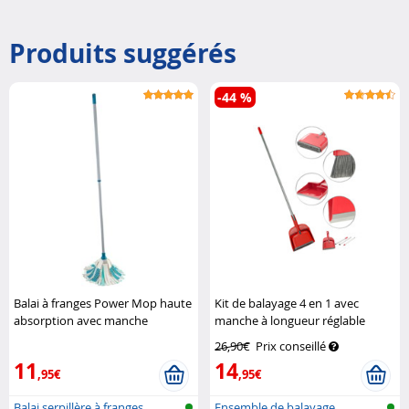
Produits suggérés
-44 %
Balai à franges Power Mop haute
Kit de balayage 4 en 1 avec
absorption avec manche
manche à longueur réglable
télescopique
Leifheit
Sichler Haushaltsgeräte
26,90€
Prix conseillé
11
14
,95€
,95€
Balai serpillère à franges
Ensemble de balayage