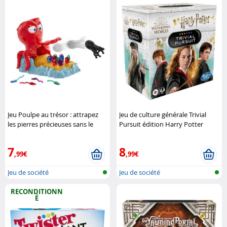
Jeu Poulpe au trésor : attrapez
Jeu de culture générale Trivial
les pierres précieuses sans le
Pursuit édition Harry Potter
réveiller
Mattel
Hasbro
7
8
,99€
,99€
Jeu de société
Jeu de société
RECONDITIONN
É