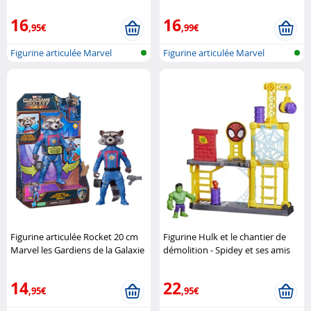
16
16
,95€
,99€
Figurine articulée Marvel
Figurine articulée Marvel
Figurine articulée Rocket 20 cm
Figurine Hulk et le chantier de
Marvel les Gardiens de la Galaxie
démolition - Spidey et ses amis
vol.3 Hasbro
extraordinaires Hasbro
14
22
,95€
,95€