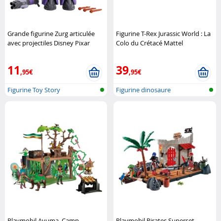
Grande figurine Zurg articulée
Figurine T-Rex Jurassic World : La
avec projectiles Disney Pixar
Colo du Crétacé Mattel
11
39
,95€
,95€
Figurine Toy Story
Figurine dinosaure
Playmobil Ayuma, Camp
Playmobil Pirates Superset