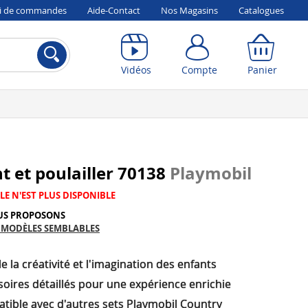
vi de commandes
Aide-Contact
Nos Magasins
Catalogues
Compte
Panier
Vidéos
Compte
Panier
t et poulailler 70138
Playmobil
LE N'EST PLUS DISPONIBLE
US PROPOSONS
 MODÈLES SEMBLABLES
e la créativité et l'imagination des enfants
oires détaillés pour une expérience enrichie
tible avec d'autres sets Playmobil Country