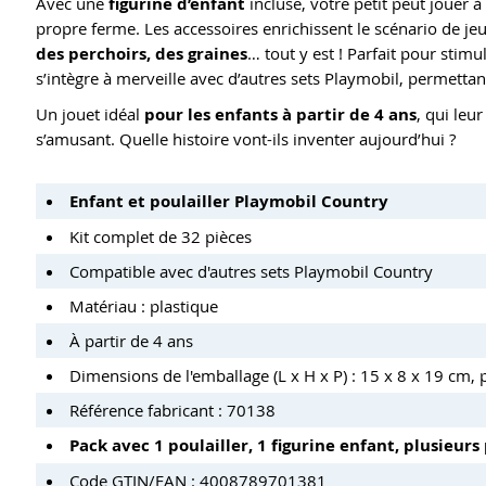
Avec une
figurine d’enfant
incluse, votre petit peut jouer à
propre ferme. Les accessoires enrichissent le scénario de j
des perchoirs, des graines
… tout y est ! Parfait pour stimu
s’intègre à merveille avec d’autres sets Playmobil, permettant
Un jouet idéal
pour les enfants à partir de 4 ans
, qui leu
s’amusant. Quelle histoire vont-ils inventer aujourd’hui ?
Enfant et poulailler Playmobil Country
Kit complet de 32 pièces
Compatible avec d'autres sets Playmobil Country
Matériau : plastique
À partir de 4 ans
Dimensions de l'emballage (L x H x P) : 15 x 8 x 19 cm, p
Référence fabricant : 70138
Pack avec 1 poulailler, 1 figurine enfant, plusieurs
Code GTIN/EAN : 4008789701381