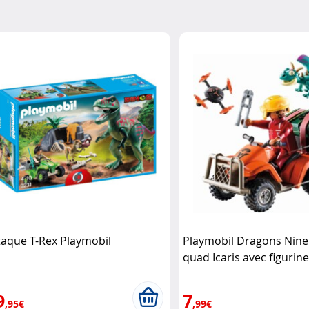
taque T-Rex Playmobil
Playmobil Dragons Nine
quad Icaris avec figurine
accessoires Playmobil
9
7
,95€
,99€