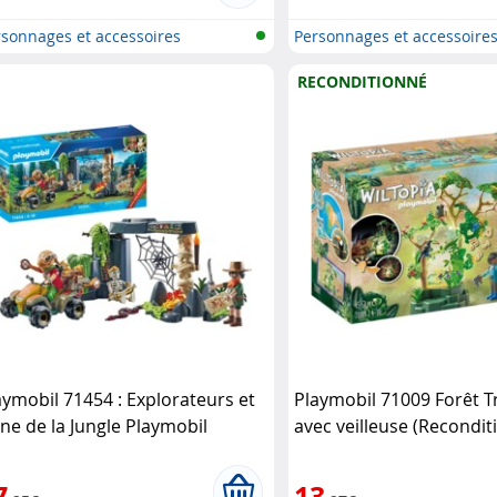
sonnages et accessoires
Personnages et accessoire
ymobi..
Playmobi..
RECONDITIONNÉ
aymobil 71454 : Explorateurs et
Playmobil 71009 Forêt T
ine de la Jungle Playmobil
avec veilleuse (Recondit
Playmobil
7
13