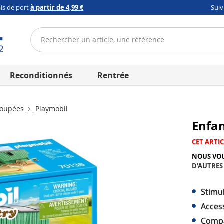
ais de port
à partir de 4,99 €
Sui
Reconditionnés
Rentrée
poupées
Playmobil
Enfan
CET ARTIC
NOUS VO
D'AUTRES
Stimul
Access
Compa