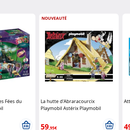
NOUVEAUTÉ
es Fées du
La hutte d'Abraracourcix
At
il
Playmobil Astérix Playmobil
59
4
,95€