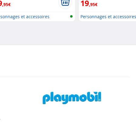
9
19
,95€
,95€
sonnages et accessoires
Personnages et accessoire
ymobi..
Playmobi..
r