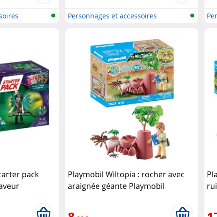
soires
Personnages et accessoires
Per
Playmobi..
Pla
arter pack
Playmobil Wiltopia : rocher avec
Pl
laveur
araignée géante Playmobil
ru
8
1