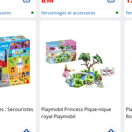
,99€
soires
Personnages et accessoires
Per
Playmobi..
Pla
s : Secouristes
Playmobil Princess Pique-nique
Pl
royal Playmobil
Ro
Pl