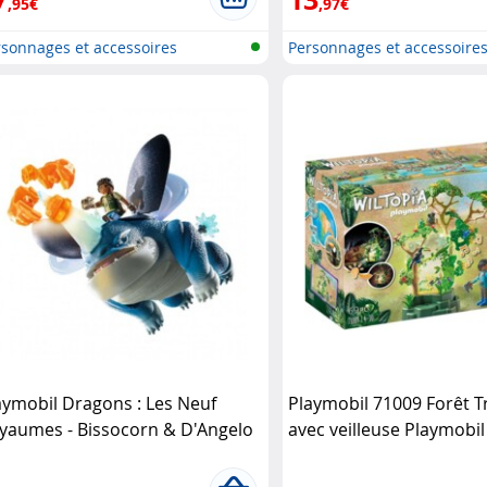
,95€
,97€
sonnages et accessoires
Personnages et accessoire
ymobi..
Playmobi..
aymobil Dragons : Les Neuf
Playmobil 71009 Forêt T
yaumes - Bissocorn & D'Angelo
avec veilleuse Playmobil
aymobil