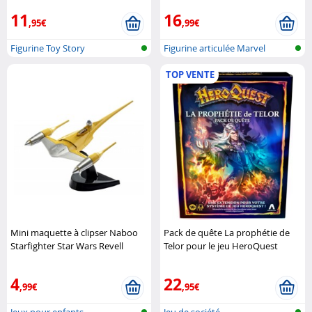
11
16
,95€
,99€
Figurine Toy Story
Figurine articulée Marvel
TOP VENTE
Mini maquette à clipser Naboo
Pack de quête La prophétie de
Starfighter Star Wars Revell
Telor pour le jeu HeroQuest
Hasbro
4
22
,99€
,95€
Jeux pour enfants
Jeu de société