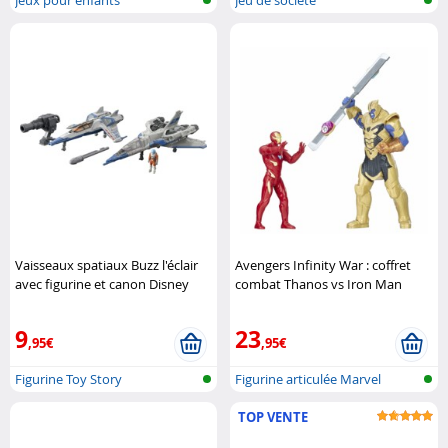
Vaisseaux spatiaux Buzz l'éclair
Avengers Infinity War : coffret
avec figurine et canon Disney
combat Thanos vs Iron Man
Pixar
Hasbro
9
23
,95€
,95€
Figurine Toy Story
Figurine articulée Marvel
TOP VENTE