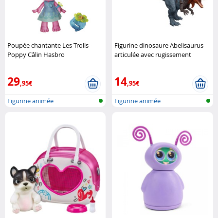
Poupée chantante Les Trolls -
Figurine dinosaure Abelisaurus
Poppy Câlin Hasbro
articulée avec rugissement
féroce Jurassic World Mattel
29
14
,95€
,95€
Figurine animée
Figurine animée