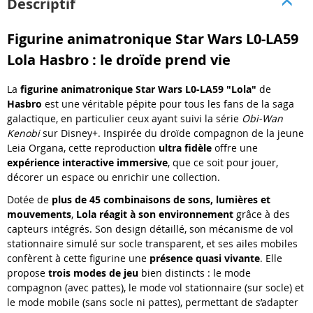
Descriptif
Figurine animatronique Star Wars L0-LA59
Lola Hasbro : le droïde prend vie
La
figurine animatronique Star Wars L0-LA59 "Lola"
de
Hasbro
est une véritable pépite pour tous les fans de la saga
galactique, en particulier ceux ayant suivi la série
Obi-Wan
Kenobi
sur Disney+. Inspirée du droïde compagnon de la jeune
Leia Organa, cette reproduction
ultra fidèle
offre une
expérience interactive immersive
, que ce soit pour jouer,
décorer un espace ou enrichir une collection.
Dotée de
plus de 45 combinaisons de sons, lumières et
mouvements
,
Lola réagit à son environnement
grâce à des
capteurs intégrés. Son design détaillé, son mécanisme de vol
stationnaire simulé sur socle transparent, et ses ailes mobiles
confèrent à cette figurine une
présence quasi vivante
. Elle
propose
trois modes de jeu
bien distincts : le mode
compagnon (avec pattes), le mode vol stationnaire (sur socle) et
le mode mobile (sans socle ni pattes), permettant de s’adapter