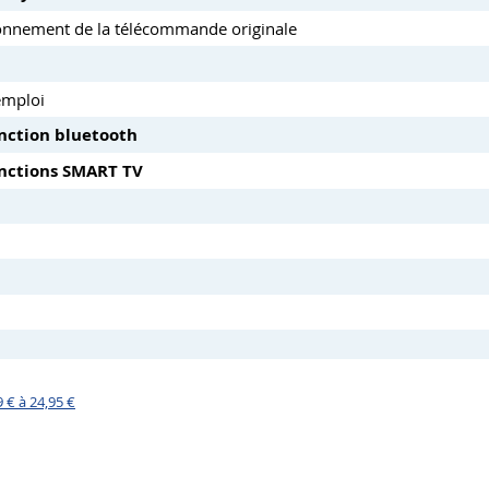
onnement de la télécommande originale
emploi
onction bluetooth
nctions SMART TV
€ à 24,95 €