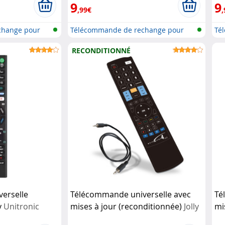
9
9
,99€
,
change pour
Télécommande de rechange pour
Té
télév...
tél
RECONDITIONNÉ
erselle
Télécommande universelle avec
Té
y
Unitronic
mises à jour (reconditionnée)
Jolly
mi
Line GBS