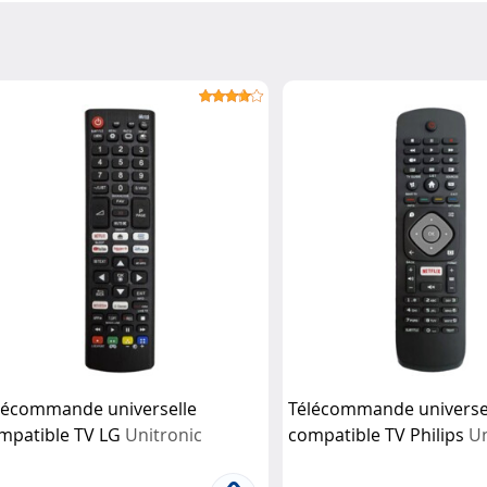
lécommande universelle
Télécommande universe
mpatible TV LG
Unitronic
compatible TV Philips
Un