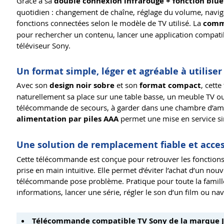
Grâce à sa
double connexion infrarouge + fonction blu
quotidien : changement de chaîne, réglage du volume, navig
fonctions connectées selon le modèle de TV utilisé. La
comm
pour rechercher un contenu, lancer une application compatib
téléviseur Sony.
Un format simple, léger et agréable à utiliser
Avec son
design noir sobre
et son
format compact
, cett
naturellement sa place sur une table basse, un meuble TV o
télécommande de secours, à garder dans une chambre d’amis
alimentation par piles AAA
permet une mise en service sim
Une solution de remplacement fiable et acces
Cette télécommande est conçue pour retrouver les fonctions 
prise en main intuitive. Elle permet d’éviter l’achat d’un no
télécommande pose problème. Pratique pour toute la famille
informations, lancer une série, régler le son d’un film ou n
Télécommande compatible TV Sony de la marque Jo