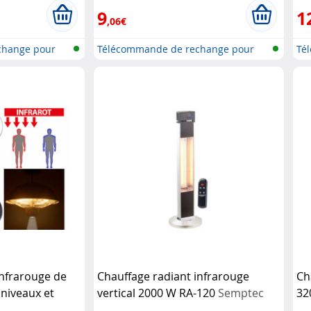
9
1
,06€
change pour
Télécommande de rechange pour
Té
télév...
tél
infrarouge de
Chauffage radiant infrarouge
Ch
 niveaux et
vertical 2000 W RA-120
Semptec
32
ptec
RA