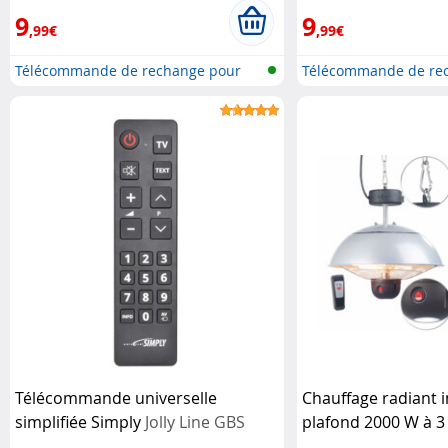
9
9
,99€
,99€
Télécommande de rechange pour
Télécommande de re
télév...
télév...
Télécommande universelle
Chauffage radiant 
simplifiée Simply
Jolly Line GBS
plafond 2000 W à 3
télécommande
Sem