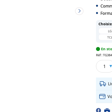
Comma
Forma
Choisis
LG
TC
En st
Réf : TG38
1
L
Vo