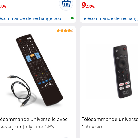
9
99€
,99€
lécommande de rechange pour
Télécommande de rechang
év...
télév...
lécommande universelle avec
Télécommande universel
ses à jour
Jolly Line GBS
1
Auvisio