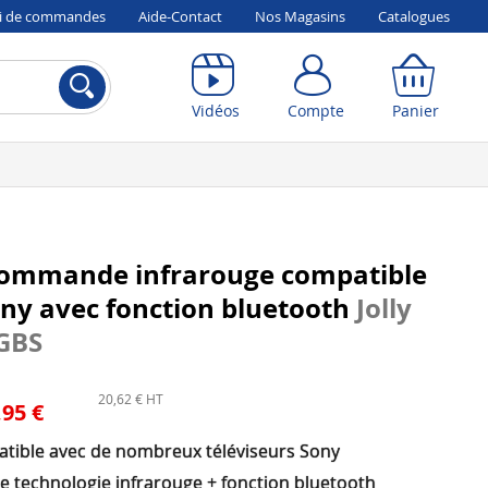
vi de commandes
Aide-Contact
Nos Magasins
Catalogues
Compte
Panier
Vidéos
Compte
Panier
commande infrarouge compatible
ny avec fonction bluetooth
Jolly
 GBS
20,62 € HT
,95 €
tible avec de nombreux téléviseurs Sony
e technologie infrarouge + fonction bluetooth