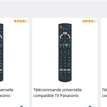
erselle
Télécommande universelle
Té
asonic
compatible TV Panasonic
co
itronic
Unitronic