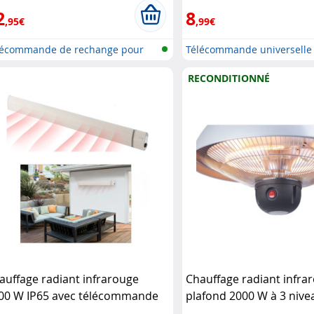
2
8
,95€
,99€
lécommande de rechange pour
Télécommande universelle
év...
intelligen...
RECONDITIONNÉ
auffage radiant infrarouge
Chauffage radiant infra
00 W IP65 avec télécommande
plafond 2000 W à 3 nive
-332.w
Semptec
télécommande
Sempte