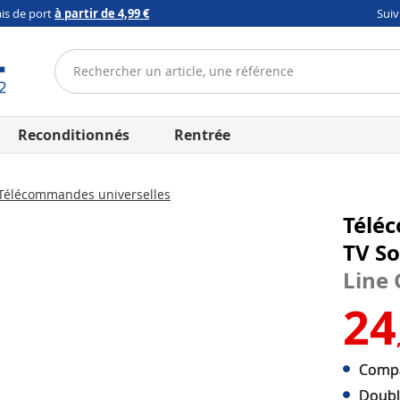
ais de port
à partir de 4,99 €
Sui
Reconditionnés
Rentrée
Télécommandes universelles
Télé
TV So
Line
24
Compa
Doubl