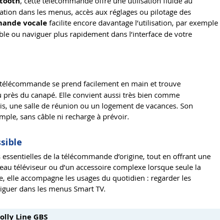
etooth
, cette télécommande offre une utilisation fluide au
ation dans les menus, accès aux réglages ou pilotage des
ande vocale
facilite encore davantage l’utilisation, par exemple
le ou naviguer plus rapidement dans l’interface de votre
e télécommande se prend facilement en main et trouve
u près du canapé. Elle convient aussi très bien comme
, une salle de réunion ou un logement de vacances. Son
ple, sans câble ni recharge à prévoir.
sible
essentielles de la télécommande d’origine, tout en offrant une
uveau téléviseur ou d’un accessoire complexe lorsque seule la
, elle accompagne les usages du quotidien : regarder les
aviguer dans les menus Smart TV.
lly Line GBS