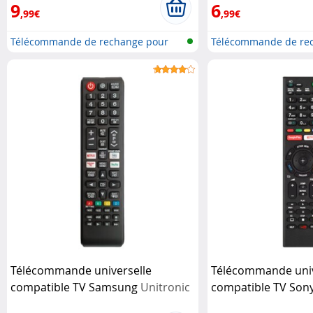
9
6
,99€
,99€
Télécommande de rechange pour
Télécommande de re
télév...
télév...
Télécommande universelle
Télécommande univ
compatible TV Samsung
Unitronic
compatible TV Son