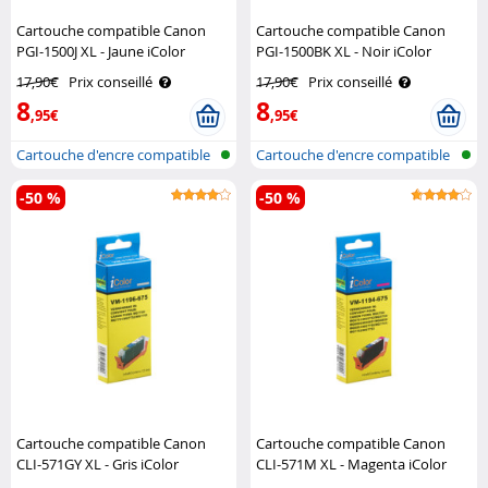
Cartouche compatible Canon
Cartouche compatible Canon
PGI-1500J XL - Jaune iColor
PGI-1500BK XL - Noir iColor
17,90€
Prix conseillé
17,90€
Prix conseillé
8
8
,95€
,95€
Cartouche d'encre compatible
Cartouche d'encre compatible
pour i..
pour i..
-50 %
-50 %
Cartouche compatible Canon
Cartouche compatible Canon
CLI-571GY XL - Gris iColor
CLI-571M XL - Magenta iColor