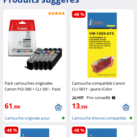
-48 %
Pack cartouches originales
Cartouche compatible Canon
Canon PGI-580 + CLI-581 - Pack
CLI-581Y - Jaune iColor
Canon
26,90€
Prix conseillé
61
13
,99€
,95€
Cartouche originale pour
Cartouche d'encre compatible
imprimante..
pour i..
-48 %
-48 %