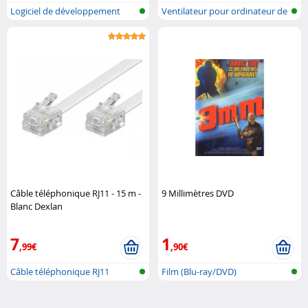
Logiciel de développement
Ventilateur pour ordinateur de
bure..
Câble téléphonique RJ11 - 15 m -
9 Millimètres DVD
Blanc Dexlan
7
1
,99€
,90€
Câble téléphonique RJ11
Film (Blu-ray/DVD)