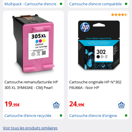
Multipack : Cartouche d'encre
Cartouche d'encre compatible
compa..
pour i..
Cartouche remanufacturée HP
Cartouche originale HP N°302
305 XL 3YM63AE - CMJ Pearl
F6U66A - Noir HP
19
24
,95€
,99€
Cartouche d'encre recyclée
Cartouche d'encre d'origine
pour imp..
pour im..
Voir tous les produits similaires