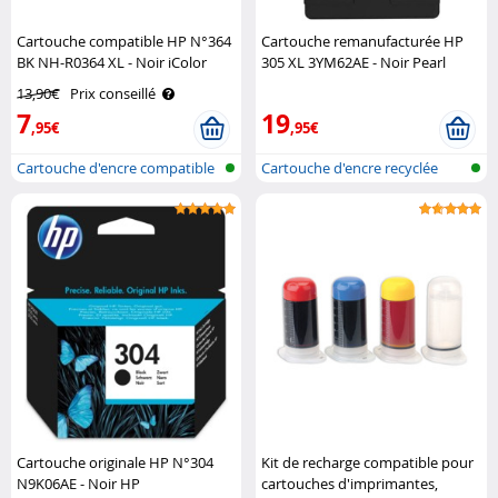
Cartouche compatible HP N°364
Cartouche remanufacturée HP
BK NH-R0364 XL - Noir iColor
305 XL 3YM62AE - Noir Pearl
13,90€
Prix conseillé
7
19
,95€
,95€
Cartouche d'encre compatible
Cartouche d'encre recyclée
pour i..
pour imp..
Cartouche originale HP N°304
Kit de recharge compatible pour
N9K06AE - Noir HP
cartouches d'imprimantes,