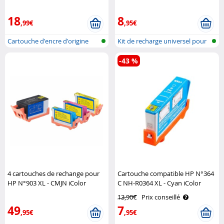
universel, CMJ iColor
18
8
,99€
,95€
Cartouche d'encre d'origine
Kit de recharge universel pour
pour im..
cart..
-43 %
4 cartouches de rechange pour
Cartouche compatible HP N°364
HP N°903 XL - CMJN iColor
C NH-R0364 XL - Cyan iColor
13,90€
Prix conseillé
49
7
,95€
,95€