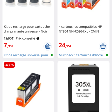
Kit de recharge pour cartouche
4 cartouches compatibles HP
d'imprimante universel - Noir
N°364 NH-R0364 XL - CMJN
iColor
iColor
13,90€
Prix conseillé
7
24
,95€
,95€
Kit de recharge universel pour
Multipack : Cartouche d'encre
cart..
compa..
-43 %