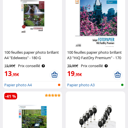
100 feuilles papier photo brillant
100 feuilles papier photo brillant
A4 "Edelweiss" - 180 G
A3 "HiQ FastDry Premium" - 170
Schwarzwald Mülhe
G Schwarzwald Mülhe
19,90€
Prix conseillé
39,90€
Prix conseillé
13
19
,95€
,95€
Papier photo A4
Papier photo A3
-41 %