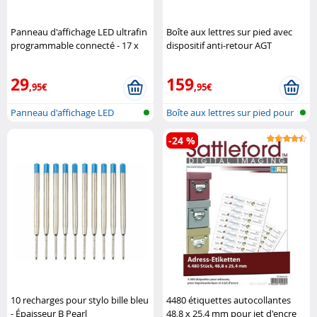
Panneau d'affichage LED ultrafin
Boîte aux lettres sur pied avec
programmable connecté - 17 x
dispositif anti-retour AGT
7 cm Luminea
29
159
,95€
,95€
Panneau d'affichage LED
Boîte aux lettres sur pied pour
flexible et..
col..
-24 %
10 recharges pour stylo bille bleu
4480 étiquettes autocollantes
- Épaisseur B Pearl
48,8 x 25,4 mm pour jet d'encre