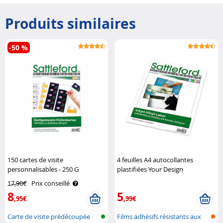
Produits similaires
-50 %
150 cartes de visite
4 feuilles A4 autocollantes
personnalisables - 250 G
plastifiées Your Design
Sattleford
17,90€
Prix conseillé
8
5
,95€
,99€
Carte de visite prédécoupée
Films adhésifs résistants aux