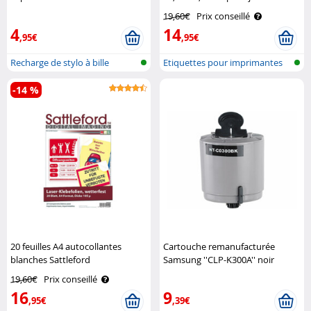
et laser Sattleford
19,60€
Prix conseillé
4
14
,95€
,95€
Recharge de stylo à bille
Etiquettes pour imprimantes
-14 %
20 feuilles A4 autocollantes
Cartouche remanufacturée
blanches Sattleford
Samsung ''CLP-K300A'' noir
iColor
19,60€
Prix conseillé
16
9
,95€
,39€