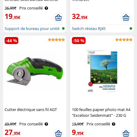
Office
36,90€
Prix conseillé
19
32
,95€
,95€
Support de bureau pour unité
Switch réseau RJ45
centra..
-44 %
-50 %
Cutter électrique sans fil AGT
100 feuilles papier photo mat A4
"Excelsior Seidenmatt" - 230 G
Schwarzwald Mülhe
49,90€
Prix conseillé
19,90€
Prix conseillé
27
9
,95€
,95€