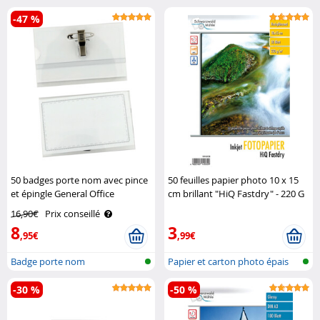
intem..
-47 %
50 badges porte nom avec pince
50 feuilles papier photo 10 x 15
et épingle General Office
cm brillant "HiQ Fastdry" - 220 G
Schwarzwald Mülhe
16,90€
Prix conseillé
8
3
,95€
,99€
Badge porte nom
Papier et carton photo épais
pour i..
-30 %
-50 %