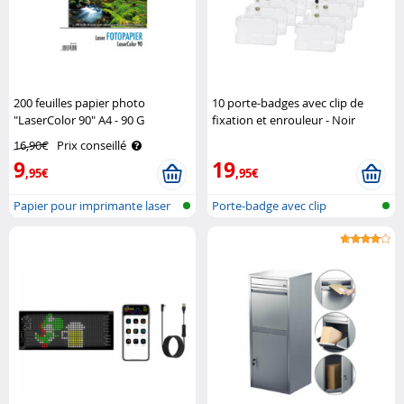
200 feuilles papier photo
10 porte-badges avec clip de
"LaserColor 90" A4 - 90 G
fixation et enrouleur - Noir
Schwarzwald Mülhe
General Office
16,90€
Prix conseillé
9
19
,95€
,95€
Papier pour imprimante laser
Porte-badge avec clip
escamotable