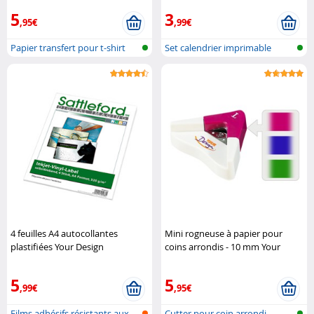
5
3
,95€
,99€
Papier transfert pour t-shirt
Set calendrier imprimable
4 feuilles A4 autocollantes
Mini rogneuse à papier pour
plastifiées Your Design
coins arrondis - 10 mm Your
Design
5
5
,99€
,95€
Films adhésifs résistants aux
Cutter pour coin arrondi