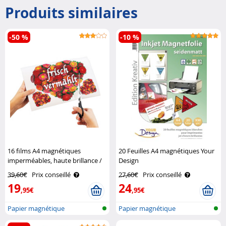
Produits similaires
-50 %
-10 %
16 films A4 magnétiques
20 Feuilles A4 magnétiques Your
imperméables, haute brillance /
Design
blanc Your Design
39,60€
Prix conseillé
27,60€
Prix conseillé
19
24
,95€
,95€
Papier magnétique
Papier magnétique