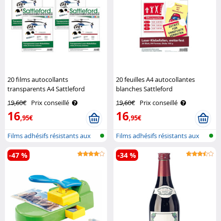
20 films autocollants
20 feuilles A4 autocollantes
transparents A4 Sattleford
blanches Sattleford
19,60€
Prix conseillé
19,60€
Prix conseillé
16
16
,95€
,95€
Films adhésifs résistants aux
Films adhésifs résistants aux
intem..
intem..
-47 %
-34 %