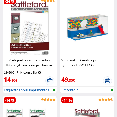
-24 %
4480 étiquettes autocollantes
Vitrine et présentoir pour
48,8 x 25,4 mm pour jet d'encre
figurines LEGO LEGO
et laser Sattleford
19,60€
Prix conseillé
14
49
,95€
,95€
Etiquettes pour imprimantes
Présentoir
-14 %
-14 %