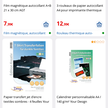
Film magnétique autocollant A+B
3 rouleaux de papier autocollant
21 x 30 cm AGT
A4 pour imprimante thermique
Callstel
7
12
,99€
,99€
Film magnétique, autocollant
Rouleau thermique auto-
adhésif, san..
Papier transfert jet d'encre
Calendrier personnalisable A4 /
textiles sombres - 4 feuilles Your
140 g/m² Your Design
Design