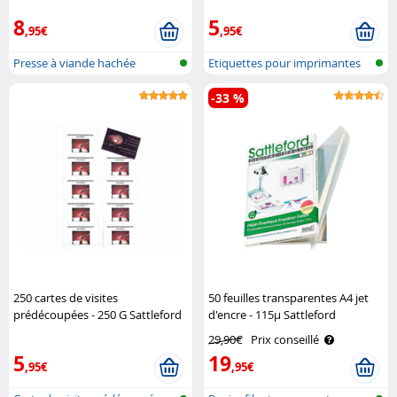
8
5
,95€
,95€
Presse à viande hachée
Etiquettes pour imprimantes
-33 %
250 cartes de visites
50 feuilles transparentes A4 jet
prédécoupées - 250 G Sattleford
d'encre - 115µ Sattleford
29,90€
Prix conseillé
5
19
,95€
,95€