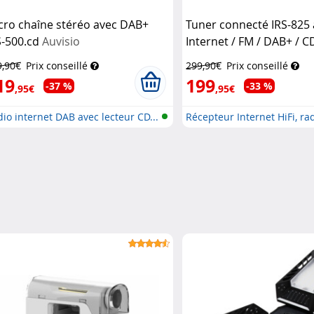
cro chaîne stéréo avec DAB+
Tuner connecté IRS-825 
S-500.cd
Auvisio
Internet / FM / DAB+ / C
fonction bluetooth - colo
9,90€
Prix conseillé
299,90€
Prix conseillé
VR-Radio
19
199
-37 %
-33 %
,95€
,95€
io internet DAB avec lecteur CD...
Récepteur Internet HiFi, rad