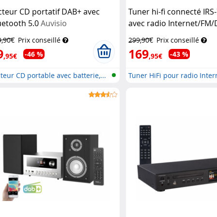
cteur CD portatif DAB+ avec
Tuner hi-fi connecté IRS-
uetooth 5.0
Auvisio
avec radio Internet/FM
Radio
9,90€
Prix conseillé
299,90€
Prix conseillé
9
169
-46 %
-43 %
,95€
,95€
teur CD portable avec batterie,...
Tuner HiFi pour radio Intern