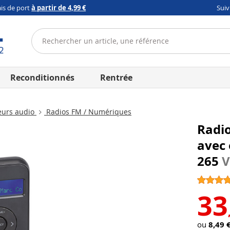
ais de port
à partir de 4,99 €
Sui
Reconditionnés
Rentrée
eurs audio
Radios FM / Numériques
Radi
avec 
265
V
33
ou
8,49 