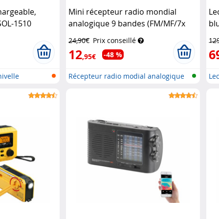
hargeable,
Mini récepteur radio mondial
Le
SOL-1510
analogique 9 bandes (FM/MF/7x
bl
HF)
Auvisio
24,90€
Prix conseillé
12
12
6
-48 %
,95€
ivelle
Récepteur radio modial analogique
Lec
d...