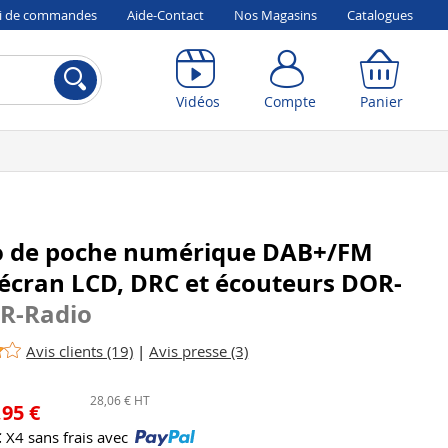
vi de commandes
Aide-Contact
Nos Magasins
Catalogues
Compte
Panier
Vidéos
Compte
Panier
o de poche numérique DAB+/FM
écran LCD, DRC et écouteurs DOR-
R-Radio
Avis clients (19)
|
Avis presse (3)
28,06 € HT
,95 €
€
X4 sans frais avec