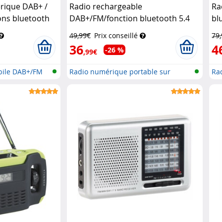
rique DAB+ /
Radio rechargeable
Ra
ons bluetooth
DAB+/FM/fonction bluetooth 5.4
bl
15
VR-Radio
VR-Radio
49,99€
Prix conseillé
79
36
4
-26 %
,99€
bile DAB+/FM
Radio numérique portable sur
Ra
batter...
av..