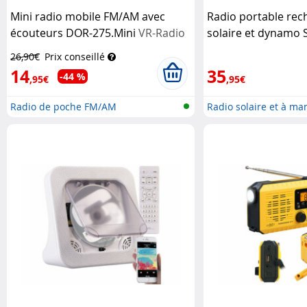
Mini radio mobile FM/AM avec
Radio portable rec
écouteurs DOR-275.Mini
VR-Radio
solaire et dynamo 
Infactory
26,90€
Prix conseillé
14
35
-44 %
,95€
,95€
Radio de poche FM/AM
Radio solaire et à man