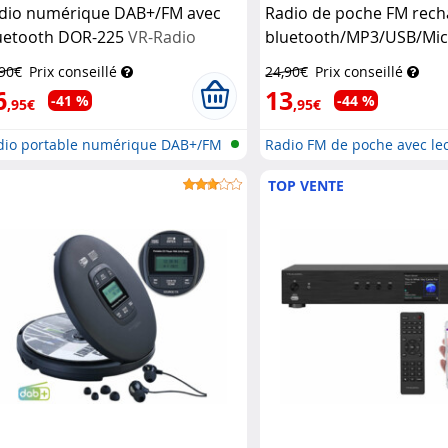
dio numérique DAB+/FM avec
Radio de poche FM rech
uetooth DOR-225
VR-Radio
bluetooth/MP3/USB/Mic
702.bt
Auvisio
,90€
Prix conseillé
24,90€
Prix conseillé
6
13
-41 %
-44 %
,95€
,95€
dio portable numérique DAB+/FM
Radio FM de poche avec le
.
TOP VENTE