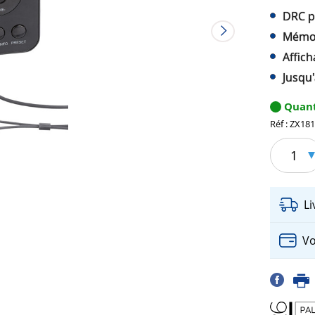
DRC p
Mémoi
Affich
Jusqu
Quant
Réf : ZX18
1
L
Vo