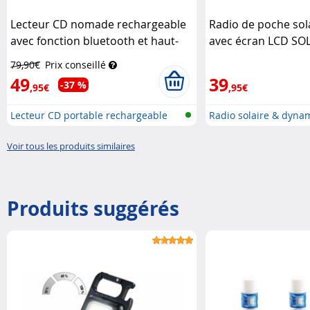
Lecteur CD nomade rechargeable
Radio de poche so
avec fonction bluetooth et haut-
avec écran LCD SO
parleurs
Auvisio
79,90€
Prix conseillé
49
39
-37 %
,95€
,95€
Lecteur CD portable rechargeable
Radio solaire & dyna
av...
fonctio...
Voir tous les produits similaires
Produits suggérés