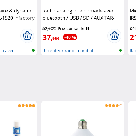
laire & dynamo
Radio analogique nomade avec
Mi
L-1520
Infactory
bluetooth / USB / SD / AUX TAR-
IR
750.bt
Auvisio
62,90€
Prix conseillé
34
37
2
-40 %
,95€
mo avec
Récepteur radio mondial
Rad
analogique...