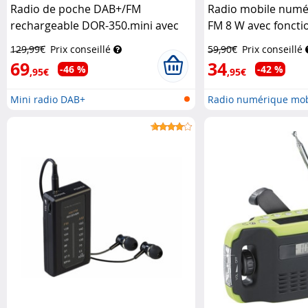
Radio de poche DAB+/FM
Radio mobile numé
rechargeable DOR-350.mini avec
FM 8 W avec foncti
écouteurs
VR-Radio
5.0 et réveil DOR-2
129,99€
Prix conseillé
59,90€
Prix conseillé
69
34
-46 %
-42 %
,95€
,95€
Mini radio DAB+
Radio numérique mo
avec...