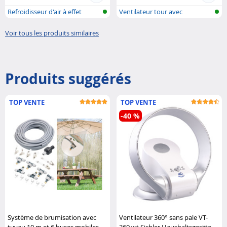
Refroidisseur d'air à effet
Ventilateur tour avec
Peltier..
humidificateu..
Voir tous les produits similaires
Produits suggérés
TOP VENTE
TOP VENTE
-40 %
Système de brumisation avec
Ventilateur 360° sans pale VT-
tuyau 10 m et 6 buses mobiles
360.wt Sichler Haushaltsgeräte