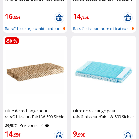
Haushaltsgeräte
Haushaltsgeräte
16
14
,95€
,95€
Rafraîchisseur, humidificateur
Rafraîchisseur, humidificateur
et p..
et p..
-50 %
Filtre de rechange pour
Filtre de rechange pour
rafraîchisseur d'air LW-590 Sichler
rafraîchisseur d'air LW-500 Sichler
Haushaltsgeräte
Haushaltsgeräte
29,90€
Prix conseillé
14
9
,95€
,99€