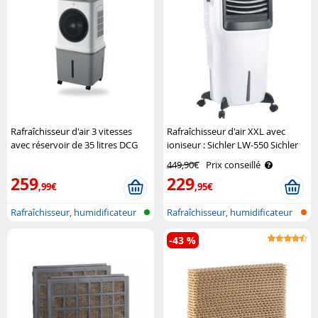
Rafraîchisseur d'air 3 vitesses
Rafraîchisseur d'air XXL avec
avec réservoir de 35 litres DCG
ioniseur : Sichler LW-550 Sichler
449,90€
Prix conseillé
259
229
,99€
,95€
Rafraîchisseur, humidificateur
Rafraîchisseur, humidificateur
et p..
et p..
-43 %