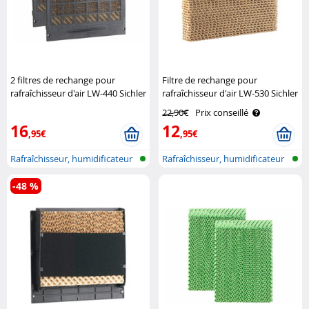
2 filtres de rechange pour
Filtre de rechange pour
rafraîchisseur d'air LW-440 Sichler
rafraîchisseur d'air LW-530 Sichler
Haushaltsgeräte
Haushaltsgeräte
22,90€
Prix conseillé
16
12
,95€
,95€
Rafraîchisseur, humidificateur
Rafraîchisseur, humidificateur
et p..
et p..
-48 %