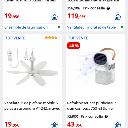
en métal Royal Gardineer
199,90€
Prix conseillé
19
119
,95€
,95€
Ensemble de brumisation
Ventilateur mural et de table
sans ..
TOP VENTE
TOP VENTE
-40 %
Ventilateur de plafond mobile 6
Rafraîchisseur et purificateur
pales à suspendre VT-242.m avec
d'air compact 750 ml Sichler
minuteur - 43 cm Sichler
Haushaltsgeräte
72,90€
Prix conseillé
Haushaltsgeräte
19
43
,95€
,95€