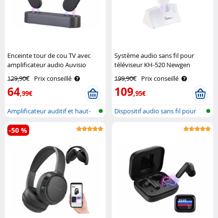
Enceinte tour de cou TV avec
Système audio sans fil pour
amplificateur audio Auvisio
téléviseur KH-520 Newgen
Medicals
129,90€
Prix conseillé
199,90€
Prix conseillé
64
109
,99€
,95€
Amplificateur auditif et haut-
Dispositif audio sans fil pour
parle..
TV a..
-50 %