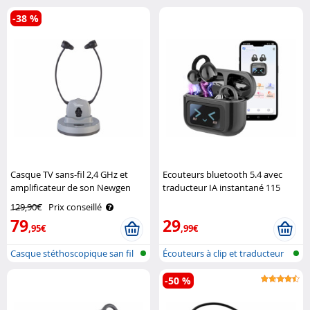
auriculai..
bluetoot..
-38 %
Casque TV sans-fil 2,4 GHz et
Ecouteurs bluetooth 5.4 avec
amplificateur de son Newgen
traducteur IA instantané 115
Medicals
langues Auvisio
129,90€
Prix conseillé
79
29
,95€
,99€
Casque stéthoscopique san fil
Écouteurs à clip et traducteur
avec ..
voca..
-50 %