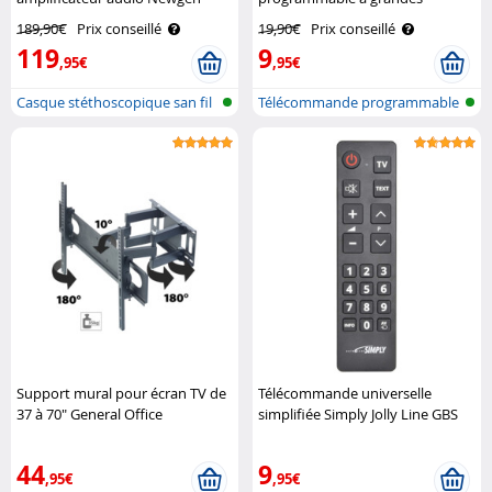
Medicals
touches spéciale séniors Auvisio
189,90€
Prix conseillé
19,90€
Prix conseillé
119
9
,95€
,95€
Casque stéthoscopique san fil
Télécommande programmable
avec ..
à grosses..
Support mural pour écran TV de
Télécommande universelle
37 à 70" General Office
simplifiée Simply Jolly Line GBS
44
9
,95€
,95€