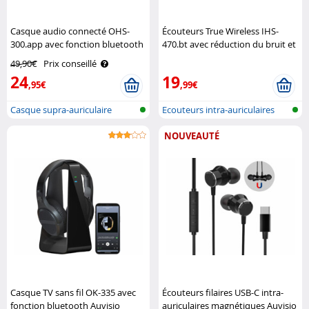
Casque audio connecté OHS-
Écouteurs True Wireless IHS-
300.app avec fonction bluetooth
470.bt avec réduction du bruit et
5.3 Auvisio
écran tactile Auvisio
49,90€
Prix conseillé
24
19
,95€
,99€
Casque supra-auriculaire
Ecouteurs intra-auriculaires
intelligen..
sans f..
NOUVEAUTÉ
Casque TV sans fil OK-335 avec
Écouteurs filaires USB-C intra-
fonction bluetooth Auvisio
auriculaires magnétiques Auvisio