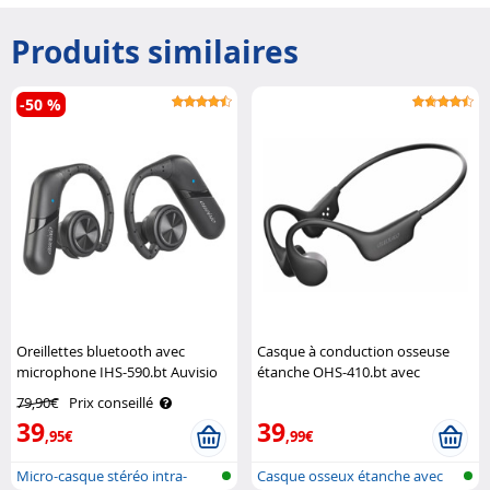
Produits similaires
-50 %
Oreillettes bluetooth avec
Casque à conduction osseuse
microphone IHS-590.bt Auvisio
étanche OHS-410.bt avec
fonction bluetooth 5.4 Auvisio
79,90€
Prix conseillé
39
39
,95€
,99€
Micro-casque stéréo intra-
Casque osseux étanche avec