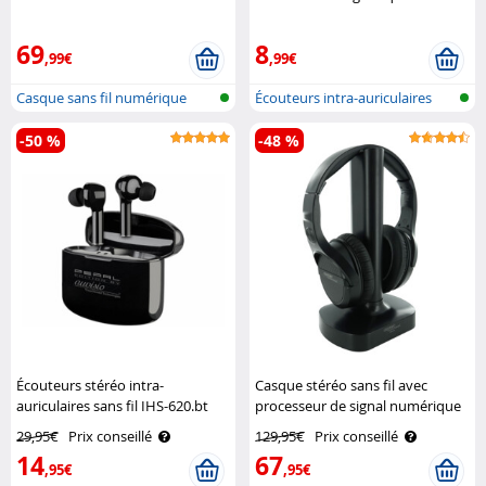
69
8
,99€
,99€
Casque sans fil numérique
Écouteurs intra-auriculaires
supra-aur..
filair..
-50 %
-48 %
Écouteurs stéréo intra-
Casque stéréo sans fil avec
auriculaires sans fil IHS-620.bt
processeur de signal numérique
Auvisio
OK-320 Auvisio
29,95€
Prix conseillé
129,95€
Prix conseillé
14
67
,95€
,95€