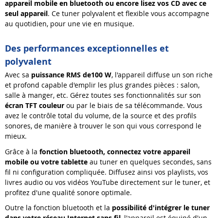
appareil mobile en
bluetooth
ou encore lisez vos CD avec ce
seul appareil
. Ce tuner polyvalent et flexible vous accompagne
au quotidien, pour une vie en musique.
Des performances exceptionnelles et
polyvalent
Avec sa
puissance
RMS de
1
00 W
, l'appareil diffuse un son riche
et profond capable d'emplir les plus grandes pièces : salon,
salle à manger, etc. Gérez toutes ses fonctionnalités sur son
écran TFT couleur
ou par le biais de sa télécommande. Vous
avez le contrôle total du volume, de la source et des profils
sonores, de manière à trouver le son qui vous correspond le
mieux.
Grâce à la
fonction
b
luetooth
, connectez votre
appareil
mobile
ou votre tablette
au tuner en quelques secondes, sans
fil ni configuration compliquée. Diffusez ainsi vos playlists, vos
livres audio ou vos vidéos YouTube directement sur le tuner, et
profitez d'une qualité sonore optimale.
Outre la fonction bluetooth et la
possibilité d
'
intégrer le tuner
dans votre réseau Internet sans fil
, l'appareil est équipé d'un