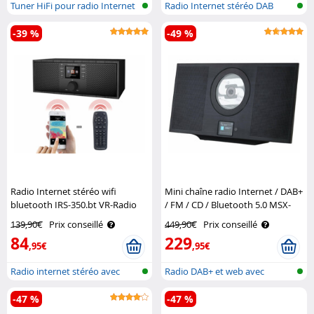
Tuner HiFi pour radio Internet
Radio Internet stéréo DAB
et D..
avec blue..
-39 %
-49 %
Radio Internet stéréo wifi
Mini chaîne radio Internet / DAB+
bluetooth IRS-350.bt VR-Radio
/ FM / CD / Bluetooth 5.0 MSX-
630.dab – noir VR-Radio
139,90€
Prix conseillé
449,90€
Prix conseillé
84
229
,95€
,95€
Radio internet stéréo avec
Radio DAB+ et web avec
réseau s..
lecteur CD, ..
-47 %
-47 %