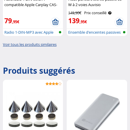
compatible Apple Carplay CAS-
W à 2 voies Auvisio
200.acp avec fonction bluetooth
149,90€
Prix conseillé
5.2 CreaSono
79
139
,95€
,95€
Radio 1-DIN-MP3 avec Apple
Ensemble d'enceintes passives
Carplay ..
à 2 v..
Voir tous les produits similaires
Produits suggérés