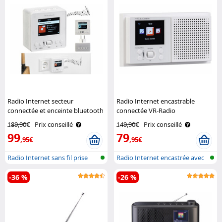
Radio Internet secteur
Radio Internet encastrable
connectée et enceinte bluetooth
connectée VR-Radio
IRS-310 VR-Radio
189,90€
Prix conseillé
149,90€
Prix conseillé
99
79
,95€
,95€
Radio Internet sans fil prise
Radio Internet encastrée avec
mural..
résea..
-36 %
-26 %