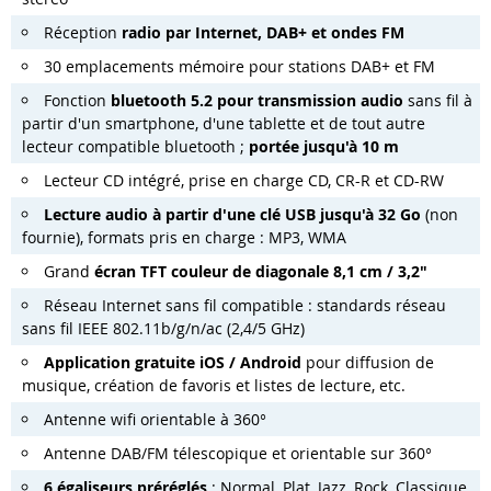
Réception
radio par Internet, DAB+ et ondes FM
30 emplacements mémoire pour stations DAB+ et FM
Fonction
bluetooth
5.2 pour transmission audio
sans fil à
partir d'un smartphone, d'une tablette et de tout autre
lecteur compatible bluetooth ;
portée jusqu
'
à 10 m
Lecteur CD intégré, prise en charge CD, CR-R et CD-RW
Lecture
audio à partir d
'
une clé USB jusqu
'
à 32 Go
(non
fournie), formats pris en charge : MP3, WMA
Grand
écran TFT couleur de diagonale 8,1 cm
/
3,2"
Réseau Internet sans fil compatible : standards réseau
sans fil IEEE 802.11b/g/n/ac (2,4/5 GHz)
Application
gratuite iOS
/
Android
pour diffusion de
musique, création de favoris et listes de lecture, etc.
Antenne wifi orientable à 360°
Antenne DAB/FM télescopique et orientable sur 360°
6 égaliseurs préréglés
: Normal, Plat, Jazz, Rock, Classique,