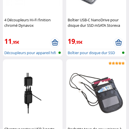
4 Découpleurs Hi-Fi finition
Boîtier USB-C NanoDrive pour
chromé Dynavox
disque dur SSD mSATA Storeva
11
19
,95€
,95€
Découpleurs pour appareil hifi
Boîtier pour disque dur SSD
M.2
Chargeur secteur USB 3 ports
Pochette tour-de-cou unisexe à