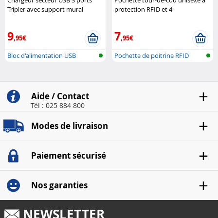
Tripler avec support mural
protection RFID et 4
Unisynk
compartiments - Noir XCase
9
7
,95€
,95€
Bloc d'alimentation USB
Pochette de poitrine RFID
multiple su..
Aide / Contact
Tél : 025 884 800
Modes de livraison
Paiement sécurisé
Nos garanties
NEWSLETTER