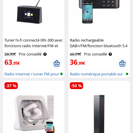
Tuner hi-fi connecté IRX-300 avec
Radio rechargeable
fonctions radio Internet/FM et
DAB+/FM/fonction bluetooth 5.4
télécommande VR-Radio
VR-Radio
99,90€
Prix conseillé
49,99€
Prix conseillé
63
36
,95€
,99€
Radio Internet / tuner FM pour
Radio numérique portable sur
syst..
batter..
-37 %
-50 %