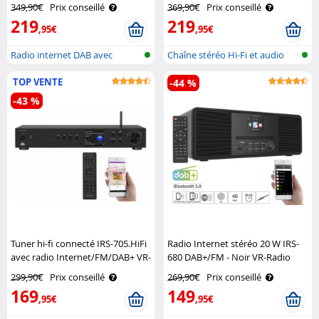
640.bt Auvisio
349,90€
Prix conseillé
369,90€
Prix conseillé
219
219
,95€
,95€
Radio internet DAB avec
Chaîne stéréo Hi-Fi et audio
lecteur CD ..
pour n..
TOP VENTE
-44 %
-43 %
Tuner hi-fi connecté IRS-705.HiFi
Radio Internet stéréo 20 W IRS-
avec radio Internet/FM/DAB+ VR-
680 DAB+/FM - Noir VR-Radio
Radio
299,90€
Prix conseillé
269,90€
Prix conseillé
169
149
,95€
,95€