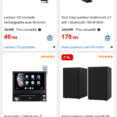
Lecteur CD nomade
Tour haut-parleur multiroom 2.1
rechargeable avec fonction
wifi / bluetooth 160 W MSX-
bluetooth et haut-parleurs
280.bt Auvisio
79,90€
Prix conseillé
359,00€
Prix conseillé
Auvisio
49
179
,95€
,95€
Lecteur CD portable
Haut-parleurs sans fil multi-
rechargeable av..
pièces..
-7 %
Autoradio 1 DIN écran 7"
Haut-parleurs stéréo passifs 60