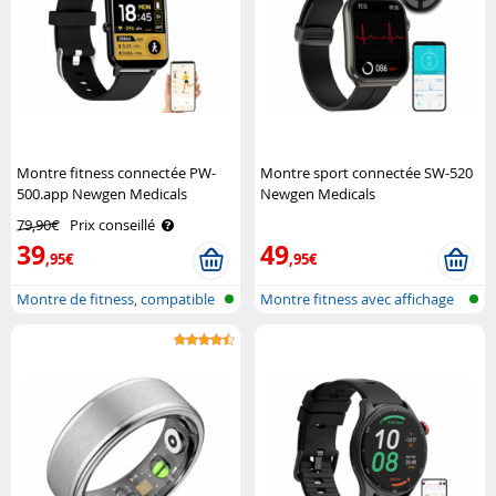
Montre fitness connectée PW-
Montre sport connectée SW-520
500.app Newgen Medicals
Newgen Medicals
79,90€
Prix conseillé
39
49
,95€
,95€
Montre de fitness, compatible
Montre fitness avec affichage
ELESI..
de l'..