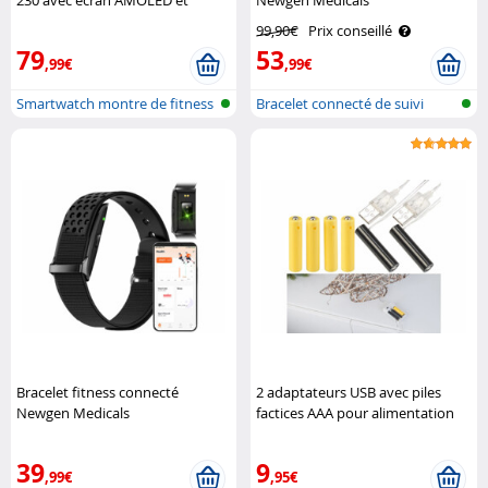
230 avec écran AMOLED et
Newgen Medicals
fonction mains libres Newgen
99,90€
Prix conseillé
Medicals
79
53
,99€
,99€
Smartwatch montre de fitness
Bracelet connecté de suivi
avec f..
fitness ..
Bracelet fitness connecté
2 adaptateurs USB avec piles
Newgen Medicals
factices AAA pour alimentation
continue Revolt
39
9
,99€
,95€