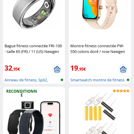
Bague fitness connectée FRI-100
Montre fitness connectée PW-
- taille 65 (FR) / 11 (US) Newgen
550 coloris doré / rose Newgen
Medicals
Medicals
32
19
,95€
,95€
Anneau de fitness, Sp02,
Smartwatch montre de fitness
fréquence ..
avec f..
RECONDITIONN
É