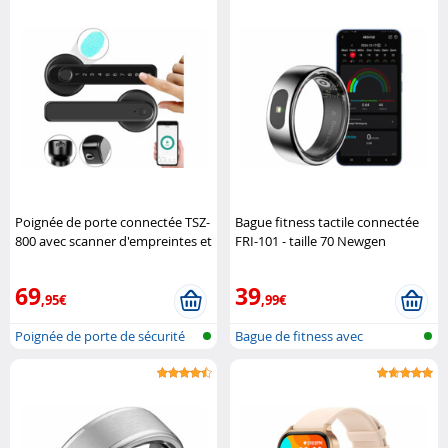
Poignée de porte connectée TSZ-
Bague fitness tactile connectée
800 avec scanner d'empreintes et
FRI-101 - taille 70 Newgen
code PIN - coloris noir VisorTech
Medicals
69
39
,95€
,99€
Poignée de porte de sécurité
Bague de fitness avec
avec s..
commande tact..