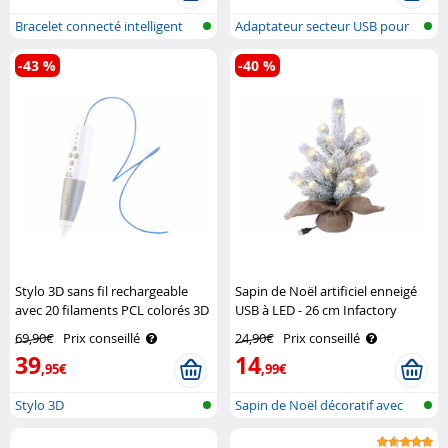
Bracelet connecté intelligent
Adaptateur secteur USB pour
avec ..
piles d..
-43 %
-40 %
Stylo 3D sans fil rechargeable
Sapin de Noël artificiel enneigé
avec 20 filaments PCL colorés 3D
USB à LED - 26 cm Infactory
FreeSculpt
69,90€
Prix conseillé
24,90€
Prix conseillé
39
14
,95€
,99€
Stylo 3D
Sapin de Noël décoratif avec
éclair..