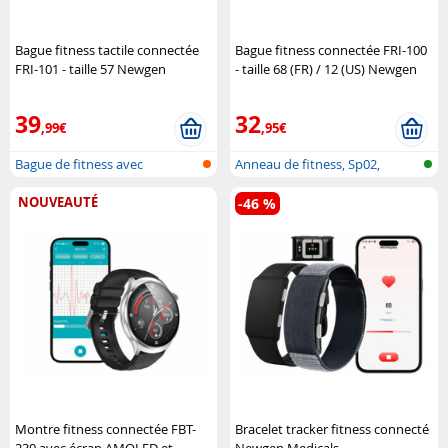
Bague fitness tactile connectée
Bague fitness connectée FRI-100
FRI-101 - taille 57 Newgen
- taille 68 (FR) / 12 (US) Newgen
Medicals
Medicals
39
32
,99€
,95€
Bague de fitness avec
Anneau de fitness, Sp02,
commande tact..
fréquence ..
NOUVEAUTÉ
-46 %
Montre fitness connectée FBT-
Bracelet tracker fitness connecté