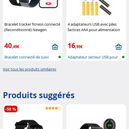
Bracelet tracker fitness connecté
4 adaptateurs USB avec piles
(Reconditionné) Newgen
factices AAA pour alimentation
Medicals
continue Revolt
40
16
,49€
,95€
Bracelet connecté de suivi
Adaptateur secteur USB pour
fitness ..
piles d..
Voir tous les produits similaires
Produits suggérés
-50 %