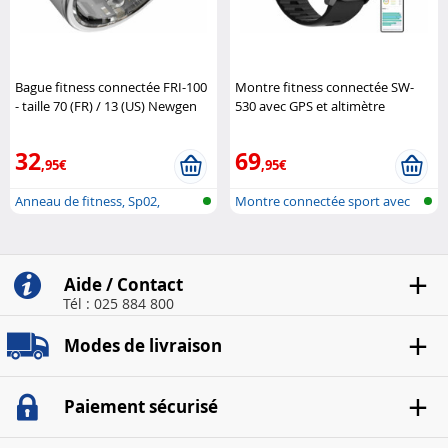
Bague fitness connectée FRI-100
Montre fitness connectée SW-
- taille 70 (FR) / 13 (US) Newgen
530 avec GPS et altimètre
Medicals
Newgen Medicals
32
69
,95€
,95€
Anneau de fitness, Sp02,
Montre connectée sport avec
fréquence ..
altimèt..
Aide / Contact
Tél : 025 884 800
Modes de livraison
Paiement sécurisé