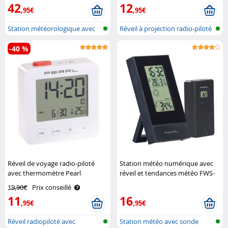
42
12
,95€
,95€
Station météorologique avec
Réveil à projection radio-piloté
écran c..
av..
-40 %
Réveil de voyage radio-piloté
Station météo numérique avec
avec thermomètre Pearl
réveil et tendances météo FWS-
70 - Avec capteur Pearl
19,90€
Prix conseillé
11
16
,95€
,95€
Réveil radiopiloté avec
Station météo avec sonde