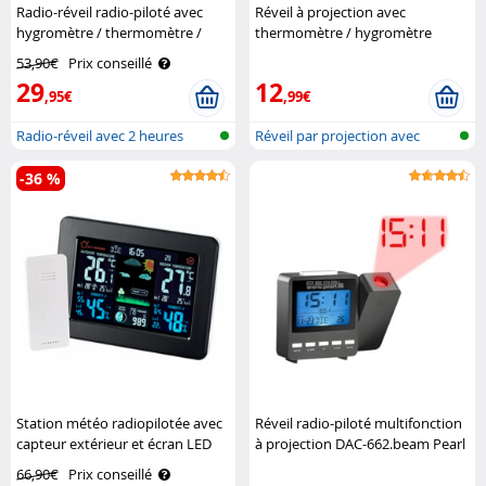
Radio-réveil radio-piloté avec
Réveil à projection avec
hygromètre / thermomètre /
thermomètre / hygromètre
chargement USB Auvisio
Infactory
53,90€
Prix conseillé
29
12
,95€
,99€
Radio-réveil avec 2 heures
Réveil par projection avec
d'alarme..
écran co..
-36 %
Station météo radiopilotée avec
Réveil radio-piloté multifonction
capteur extérieur et écran LED
à projection DAC-662.beam Pearl
couleur Infactory
66,90€
Prix conseillé