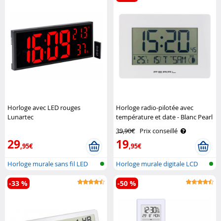
Horloge avec LED rouges
Horloge radio-pilotée avec
Lunartec
température et date - Blanc Pearl
39,90€
Prix conseillé
29
19
,95€
,95€
Horloge murale sans fil LED
Horloge murale digitale LCD
XXL ave..
radiopi..
-33 %
-50 %