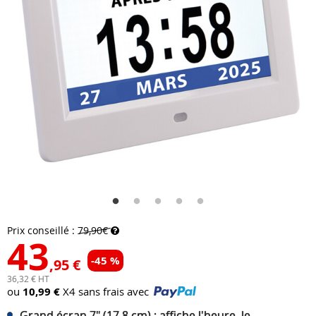
Prix conseillé :
79,90€
43
-45 %
,95 €
36,32 € HT
ou
10,99 €
X4 sans frais avec
Grand écran 7" (17,8 cm) : affiche l'heure, le