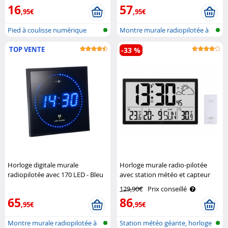
16
57
,95€
,95€
Pied à coulisse numérique
Montre murale radiopilotée à
LED
TOP VENTE
-33 %
Horloge digitale murale
Horloge murale radio-pilotée
radiopilotée avec 170 LED - Bleu
avec station météo et capteur
Lunartec
extérieur Infactory
129,90€
Prix conseillé
65
86
,95€
,95€
Montre murale radiopilotée à
Station météo géante, horloge