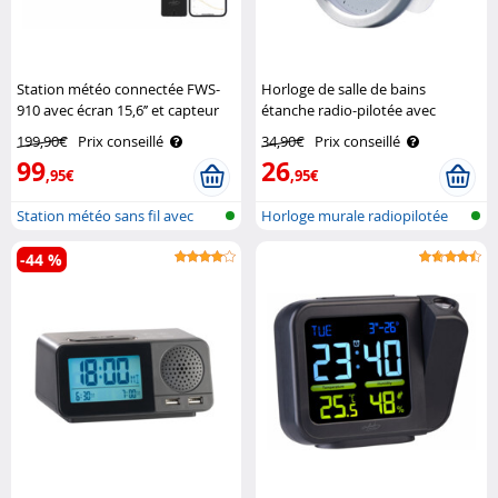
Station météo connectée FWS-
Horloge de salle de bains
910 avec écran 15,6’’ et capteur
étanche radio-pilotée avec
extérieur Infactory
thermomètre-hygromètre -
199,90€
Prix conseillé
34,90€
Prix conseillé
blanc St. Leonhard
99
26
,95€
,95€
Station météo sans fil avec
Horloge murale radiopilotée
sonde e..
pour sa..
-44 %