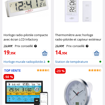
Horloge radio-pilotée compacte
Thermomètre avec horloge
avec écran LCD Infactory
radio-pilotée et capteur extérieur
- coloris blanc Infactory
29,90€
Prix conseillé
29,90€
Prix conseillé
19
14
,95€
,95€
Horloge murale radiopilotée à
Station de température
affic..
numérique av..
TOP VENTE
-23 %
-50 %