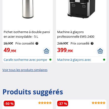
Pichet isotherme à double paroi
Machine à glaçons
en acier inoxydable - 5 L
professionnelle EWS-2400
Rosenstein & Söhne
Rosenstein & Söhne
99,90€
Prix conseillé
749,90€
Prix conseillé
49
399
,95€
,95€
Carafe isotherme avec pompe
Machine à glaçons avec
broyeur à gl..
Voir tous les produits similaires
Produits suggérés
-50 %
-37 %