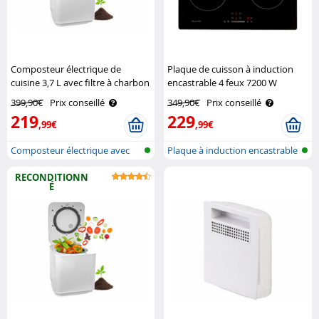
Composteur électrique de
Plaque de cuisson à induction
cuisine 3,7 L avec filtre à charbon
encastrable 4 feux 7200 W
actif K-05 Rosenstein & Söhne
Rosenstein & Söhne
399,90€
Prix conseillé
349,90€
Prix conseillé
219
229
,99€
,99€
Composteur électrique avec
Plaque à induction encastrable
auto-net..
4 zo..
RECONDITIONN
É