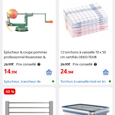
Éplucheur & coupe pommes
12 torchons à vaisselle 70 x 50
professionnel Rosenstein &
cm certifiés OEKO-TEX®
Söhne
Standard 100 Rosenstein &
29,90€
Prix conseillé
39,90€
Prix conseillé
Söhne
14
24
,95€
,96€
Eplucheur, trancheur de
Torchon à vaisselle tissé en lin
pommes
et..
-50 %