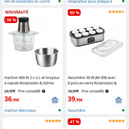
Set de casseroles en cuivre
Adaptateur pour plaque à
induction
NOUVEAUTÉ
-50 %
-38 %
Hachoir 400 W 2 x 2 L et broyeur
Yaourtière 30 W JM-300 avec
à viande Rosenstein & Söhne
8 pots en verre Rosenstein &
Söhne
59,90€
Prix conseillé
79,90€
Prix conseillé
36
39
,95€
,95€
Hachoir électrique
Yaourtière
-47 %