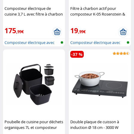
Composteur électrique de
Filtre à charbon actif pour
cuisine 3,7 L avec filtre à charbon
composteur K-05 Rosenstein &
actif K-05 (Reconditionné)
Söhne
Rosenstein & Söhne
175
19
,99€
,99€
Composteur électrique avec
Composteur électrique avec
auto-net..
auto-net..
-37 %
Poubelle de cuisine pour déchets
Double plaque de cuisson à
organiques 7L et composteur
induction Ø 18 cm - 3000 W
Rosenstein & Söhne
Rosenstein & Söhne