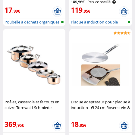
189,90€
Prix conseillé
17
119
,99€
,95€
Poubelle à déchets organiques
Plaque à induction double
et se..
mobile en..
Poêles, casserole et faitouts en
Disque adaptateur pour plaque à
cuivre Tornwald-Schmiede
induction - Ø 24 cm Rosenstein &
Söhne
369
18
,95€
,95€