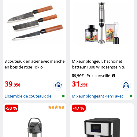
3 couteaux en acier avec manche
Mixeur plongeur, hachoir et
en bois de rose Tokio
batteur 1000 W Rosenstein &
Kitchenware
Söhne
59,90€
Prix conseillé
39
31
,95€
,95€
Ensemble de couteaux de
Mixeur plongeant 4en1 avec
cuisine fai..
accessoi..
-50 %
-47 %