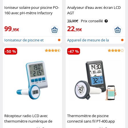
Ioniseur solaire pour piscine PO-
Analyseur d'eau avec écran LCD
160 avec pH-mètre Infactory
AGT
39,90€
Prix conseillé
99
22
,95€
,95€
Ionisateur de piscine et
Appareil de mesure de la
appareil d..
qualité de..
-50 %
-47 %
Récepteur radio LCD avec
Thermomètre de piscine
thermomètre numérique de
connecté sans fil PT-400.app
bassin et de piscine, IPX8
Infactory