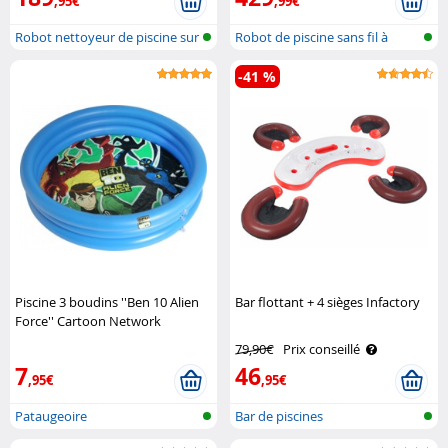
,95€
,99€
Robot nettoyeur de piscine sur
Robot de piscine sans fil à
batt..
batteri..
-41 %
Piscine 3 boudins ''Ben 10 Alien
Bar flottant + 4 sièges Infactory
Force'' Cartoon Network
79,90€
Prix conseillé
7
46
,95€
,95€
Pataugeoire
Bar de piscines