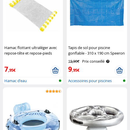
Hamac flottant ultraléger avec
Tapis de sol pour piscine
repose-tête et repose-pieds
gonflable - 310 x 190 cm Speeron
gonflables Infactory
19,90€
Prix conseillé
7
9
,95€
,95€
Hamac d'eau
Accessoires pour piscines
gonflable..