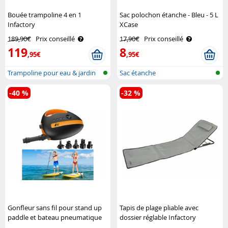
Bouée trampoline 4 en 1
Sac polochon étanche - Bleu - 5 L
Infactory
XCase
189,90€
Prix conseillé
17,90€
Prix conseillé
119
8
,95€
,95€
Trampoline pour eau & jardin
Sac étanche
-40 %
-32 %
Gonfleur sans fil pour stand up
Tapis de plage pliable avec
paddle et bateau pneumatique
dossier réglable Infactory
AGT