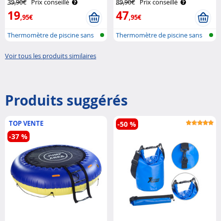
39,90€
Prix conseillé
89,90€
Prix conseillé
Infactory
19
47
,95€
,95€
Thermomètre de piscine sans
Thermomètre de piscine sans
fil
fil ave..
Voir tous les produits similaires
Produits suggérés
TOP VENTE
-50 %
-37 %